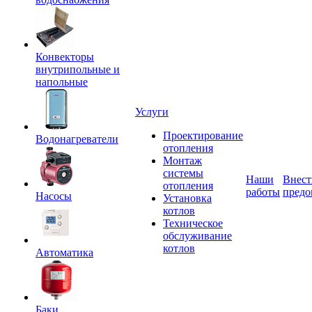
Конвекторы
внутрипольные и
напольные
Услуги
Проектирование
Водонагреватели
отопления
Монтаж
системы
Наши
Внест
отопления
работы
предо
Насосы
Установка
котлов
Техническое
обслуживание
котлов
Автоматика
Баки