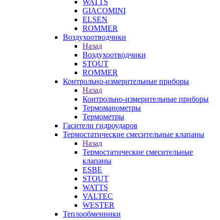
WATTS
GIACOMINI
ELSEN
ROMMER
Воздухоотводчики
Назад
Воздухоотводчики
STOUT
ROMMER
Контрольно-измерительные приборы
Назад
Контрольно-измерительные приборы
Термоманометры
Термометры
Гасители гидроударов
Термостатические смесительные клапаны
Назад
Термостатические смесительные
клапаны
ESBE
STOUT
WATTS
VALTEC
WESTER
Теплообменники