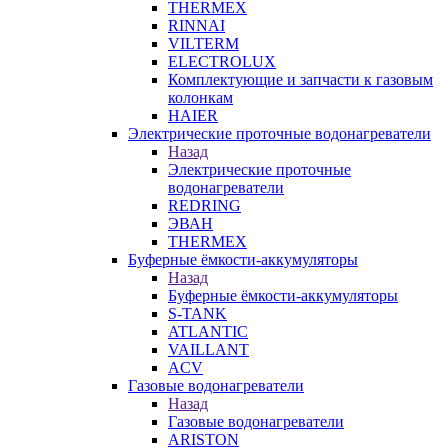
THERMEX
RINNAI
VILTERM
ELECTROLUX
Комплектующие и запчасти к газовым
колонкам
HAIER
Электрические проточные водонагреватели
Назад
Электрические проточные
водонагреватели
REDRING
ЭВАН
THERMEX
Буферные ёмкости-аккумуляторы
Назад
Буферные ёмкости-аккумуляторы
S-TANK
ATLANTIC
VAILLANT
ACV
Газовые водонагреватели
Назад
Газовые водонагреватели
ARISTON