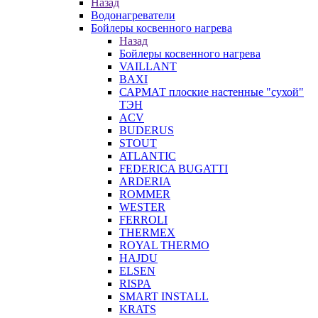
Назад
Водонагреватели
Бойлеры косвенного нагрева
Назад
Бойлеры косвенного нагрева
VAILLANT
BAXI
САРМАТ плоские настенные "сухой"
ТЭН
ACV
BUDERUS
STOUT
ATLANTIC
FEDERICA BUGATTI
ARDERIA
ROMMER
WESTER
FERROLI
THERMEX
ROYAL THERMO
HAJDU
ELSEN
RISPA
SMART INSTALL
KRATS