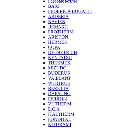
Газовые котлы
BAXI
FEDERICA BUGATTI
ARDERIA
NAVIEN
ЛЕМАКС
PROTHERM
ARISTON
HERMES
COPA
DE DIETRICH
KENTATSU
THERMEX
MIZUDO
BUDERUS
VAILLANT
WERTRUS
BERETTA
DAESUNG
FERROLI
VUTHERM
E.C.A
ITALTHERM
FONDITAL
KITURAMI