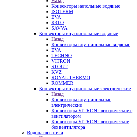
Назад
Конвекторы напольные водяные
ISOTERM
EVA
КЗТО
SAVVA
Конвекторы внутрипольные водяные
Назад
Конвекторы внутрипольные водяные
EVA
TECHNO
VITRON
STOUT
KVZ
ROYAL THERMO
ROMMER
Конвекторы внутрипольные электрические
Назад
Конвекторы внутрипольные
электрические
Конвекторы VITRON электрические с
вентилятором
Конвекторы VITRON электрические
без вентилятора
Водонагреватели