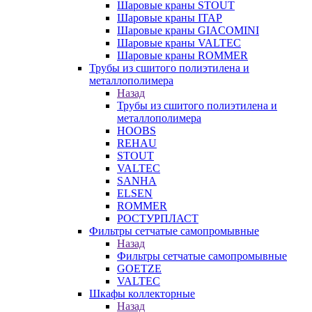
Шаровые краны STOUT
Шаровые краны ITAP
Шаровые краны GIACOMINI
Шаровые краны VALTEC
Шаровые краны ROMMER
Трубы из сшитого полиэтилена и
металлополимера
Назад
Трубы из сшитого полиэтилена и
металлополимера
HOOBS
REHAU
STOUT
VALTEC
SANHA
ELSEN
ROMMER
РОСТУРПЛАСТ
Фильтры сетчатые самопромывные
Назад
Фильтры сетчатые самопромывные
GOETZE
VALTEC
Шкафы коллекторные
Назад