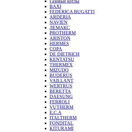
Газовые котлы
BAXI
FEDERICA BUGATTI
ARDERIA
NAVIEN
ЛЕМАКС
PROTHERM
ARISTON
HERMES
COPA
DE DIETRICH
KENTATSU
THERMEX
MIZUDO
BUDERUS
VAILLANT
WERTRUS
BERETTA
DAESUNG
FERROLI
VUTHERM
E.C.A
ITALTHERM
FONDITAL
KITURAMI