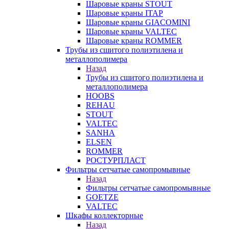
Шаровые краны STOUT
Шаровые краны ITAP
Шаровые краны GIACOMINI
Шаровые краны VALTEC
Шаровые краны ROMMER
Трубы из сшитого полиэтилена и
металлополимера
Назад
Трубы из сшитого полиэтилена и
металлополимера
HOOBS
REHAU
STOUT
VALTEC
SANHA
ELSEN
ROMMER
РОСТУРПЛАСТ
Фильтры сетчатые самопромывные
Назад
Фильтры сетчатые самопромывные
GOETZE
VALTEC
Шкафы коллекторные
Назад