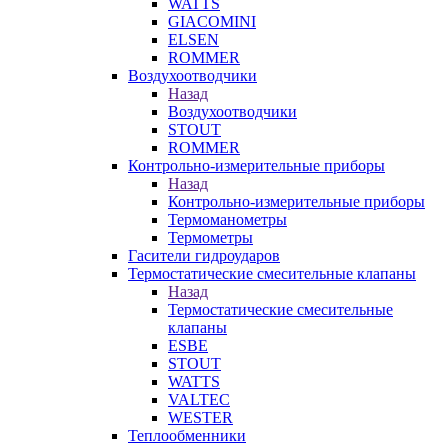
WATTS
GIACOMINI
ELSEN
ROMMER
Воздухоотводчики
Назад
Воздухоотводчики
STOUT
ROMMER
Контрольно-измерительные приборы
Назад
Контрольно-измерительные приборы
Термоманометры
Термометры
Гасители гидроударов
Термостатические смесительные клапаны
Назад
Термостатические смесительные
клапаны
ESBE
STOUT
WATTS
VALTEC
WESTER
Теплообменники