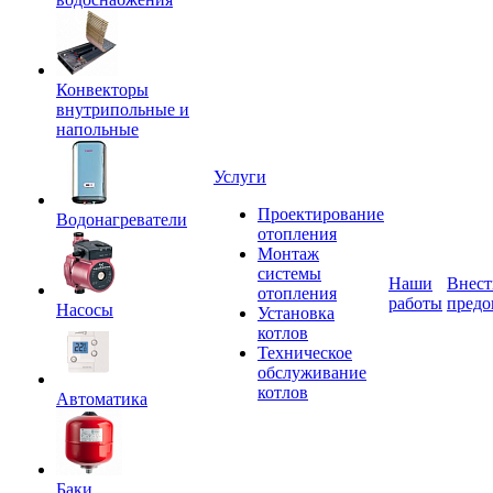
Конвекторы
внутрипольные и
напольные
Услуги
Проектирование
Водонагреватели
отопления
Монтаж
системы
Наши
Внест
отопления
работы
предо
Насосы
Установка
котлов
Техническое
обслуживание
котлов
Автоматика
Баки