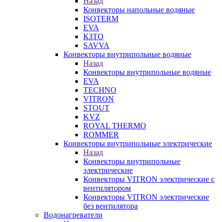
Назад
Конвекторы напольные водяные
ISOTERM
EVA
КЗТО
SAVVA
Конвекторы внутрипольные водяные
Назад
Конвекторы внутрипольные водяные
EVA
TECHNO
VITRON
STOUT
KVZ
ROYAL THERMO
ROMMER
Конвекторы внутрипольные электрические
Назад
Конвекторы внутрипольные
электрические
Конвекторы VITRON электрические с
вентилятором
Конвекторы VITRON электрические
без вентилятора
Водонагреватели