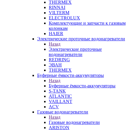
THERMEX
RINNAI
VILTERM
ELECTROLUX
Комплектующие и запчасти к газовым
колонкам
HAIER
Электрические проточные водонагреватели
Назад
Электрические проточные
водонагреватели
REDRING
ЭВАН
THERMEX
Буферные ёмкости-аккумуляторы
Назад
Буферные ёмкости-аккумуляторы
S-TANK
ATLANTIC
VAILLANT
ACV
Газовые водонагреватели
Назад
Газовые водонагреватели
ARISTON