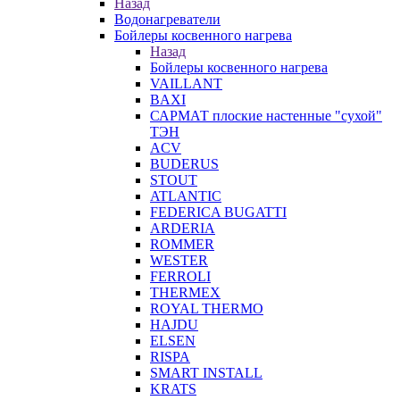
Назад
Водонагреватели
Бойлеры косвенного нагрева
Назад
Бойлеры косвенного нагрева
VAILLANT
BAXI
САРМАТ плоские настенные "сухой"
ТЭН
ACV
BUDERUS
STOUT
ATLANTIC
FEDERICA BUGATTI
ARDERIA
ROMMER
WESTER
FERROLI
THERMEX
ROYAL THERMO
HAJDU
ELSEN
RISPA
SMART INSTALL
KRATS