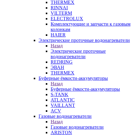
THERMEX
RINNAI
VILTERM
ELECTROLUX
Комплектующие и запчасти к газовым
колонкам
HAIER
Электрические проточные водонагреватели
Назад
Электрические проточные
водонагреватели
REDRING
ЭВАН
THERMEX
Буферные ёмкости-аккумуляторы
Назад
Буферные ёмкости-аккумуляторы
S-TANK
ATLANTIC
VAILLANT
ACV
Газовые водонагреватели
Назад
Газовые водонагреватели
ARISTON