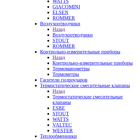
WATTS
GIACOMINI
ELSEN
ROMMER
Воздухоотводчики
Назад
Воздухоотводчики
STOUT
ROMMER
Контрольно-измерительные приборы
Назад
Контрольно-измерительные приборы
Термоманометры
Термометры
Гасители гидроударов
Термостатические смесительные клапаны
Назад
Термостатические смесительные
клапаны
ESBE
STOUT
WATTS
VALTEC
WESTER
Теплообменники