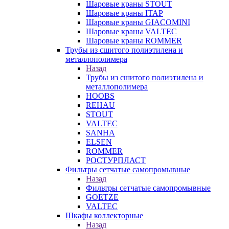
Шаровые краны STOUT
Шаровые краны ITAP
Шаровые краны GIACOMINI
Шаровые краны VALTEC
Шаровые краны ROMMER
Трубы из сшитого полиэтилена и
металлополимера
Назад
Трубы из сшитого полиэтилена и
металлополимера
HOOBS
REHAU
STOUT
VALTEC
SANHA
ELSEN
ROMMER
РОСТУРПЛАСТ
Фильтры сетчатые самопромывные
Назад
Фильтры сетчатые самопромывные
GOETZE
VALTEC
Шкафы коллекторные
Назад