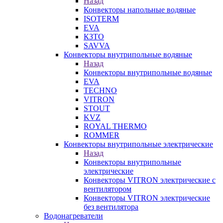
Назад
Конвекторы напольные водяные
ISOTERM
EVA
КЗТО
SAVVA
Конвекторы внутрипольные водяные
Назад
Конвекторы внутрипольные водяные
EVA
TECHNO
VITRON
STOUT
KVZ
ROYAL THERMO
ROMMER
Конвекторы внутрипольные электрические
Назад
Конвекторы внутрипольные
электрические
Конвекторы VITRON электрические с
вентилятором
Конвекторы VITRON электрические
без вентилятора
Водонагреватели