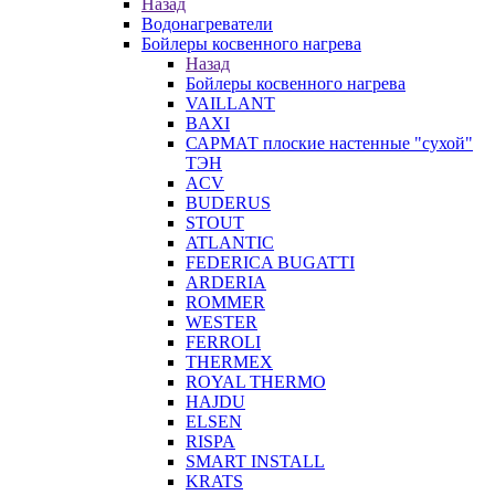
Назад
Водонагреватели
Бойлеры косвенного нагрева
Назад
Бойлеры косвенного нагрева
VAILLANT
BAXI
САРМАТ плоские настенные "сухой"
ТЭН
ACV
BUDERUS
STOUT
ATLANTIC
FEDERICA BUGATTI
ARDERIA
ROMMER
WESTER
FERROLI
THERMEX
ROYAL THERMO
HAJDU
ELSEN
RISPA
SMART INSTALL
KRATS