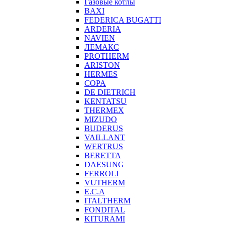
Газовые котлы
BAXI
FEDERICA BUGATTI
ARDERIA
NAVIEN
ЛЕМАКС
PROTHERM
ARISTON
HERMES
COPA
DE DIETRICH
KENTATSU
THERMEX
MIZUDO
BUDERUS
VAILLANT
WERTRUS
BERETTA
DAESUNG
FERROLI
VUTHERM
E.C.A
ITALTHERM
FONDITAL
KITURAMI