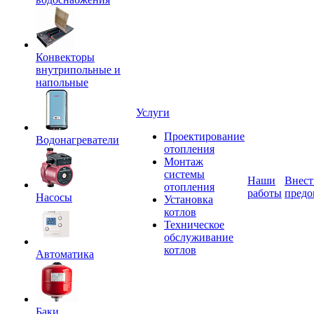
Конвекторы
внутрипольные и
напольные
Услуги
Проектирование
Водонагреватели
отопления
Монтаж
системы
Наши
Внест
отопления
работы
предо
Насосы
Установка
котлов
Техническое
обслуживание
котлов
Автоматика
Баки