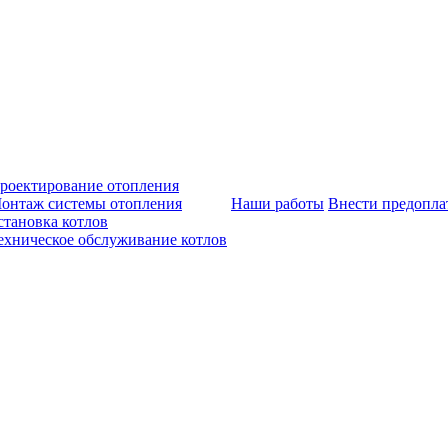
роектирование отопления
онтаж системы отопления
Наши работы
Внести предопла
становка котлов
ехническое обслуживание котлов