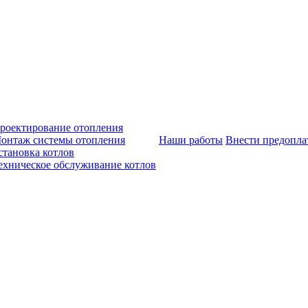
роектирование отопления
онтаж системы отопления
Наши работы
Внести предопла
становка котлов
ехническое обслуживание котлов