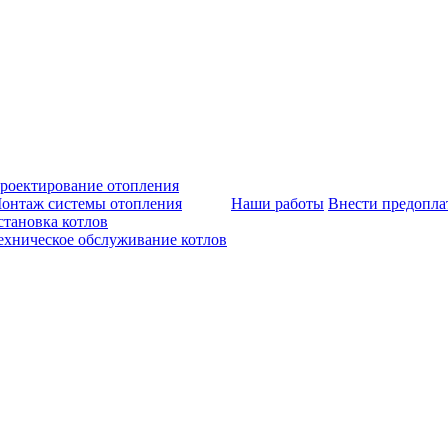
роектирование отопления
онтаж системы отопления
Наши работы
Внести предопла
становка котлов
ехническое обслуживание котлов