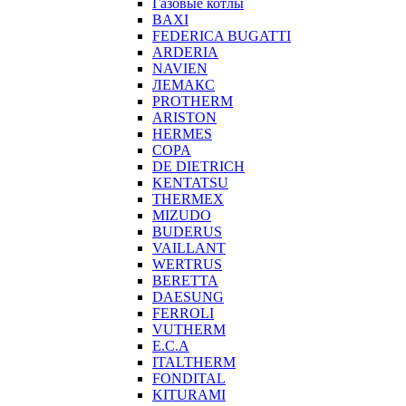
Газовые котлы
BAXI
FEDERICA BUGATTI
ARDERIA
NAVIEN
ЛЕМАКС
PROTHERM
ARISTON
HERMES
COPA
DE DIETRICH
KENTATSU
THERMEX
MIZUDO
BUDERUS
VAILLANT
WERTRUS
BERETTA
DAESUNG
FERROLI
VUTHERM
E.C.A
ITALTHERM
FONDITAL
KITURAMI