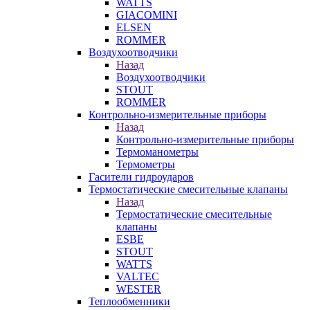
WATTS
GIACOMINI
ELSEN
ROMMER
Воздухоотводчики
Назад
Воздухоотводчики
STOUT
ROMMER
Контрольно-измерительные приборы
Назад
Контрольно-измерительные приборы
Термоманометры
Термометры
Гасители гидроударов
Термостатические смесительные клапаны
Назад
Термостатические смесительные
клапаны
ESBE
STOUT
WATTS
VALTEC
WESTER
Теплообменники