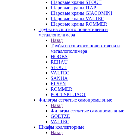
Шаровые краны STOUT
Шаровые краны ITAP
Шаровые краны GIACOMINI
Шаровые краны VALTEC
Шаровые краны ROMMER
Трубы из сшитого полиэтилена и
металлополимера
Назад
Трубы из сшитого полиэтилена и
металлополимера
HOOBS
REHAU
STOUT
VALTEC
SANHA
ELSEN
ROMMER
РОСТУРПЛАСТ
Фильтры сетчатые самопромывные
Назад
Фильтры сетчатые самопромывные
GOETZE
VALTEC
Шкафы коллекторные
Назад