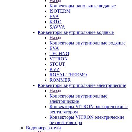
Назад
Конвекторы напольные водяные
ISOTERM
EVA
КЗТО
SAVVA
Конвекторы внутрипольные водяные
Назад
Конвекторы внутрипольные водяные
EVA
TECHNO
VITRON
STOUT
KVZ
ROYAL THERMO
ROMMER
Конвекторы внутрипольные электрические
Назад
Конвекторы внутрипольные
электрические
Конвекторы VITRON электрические с
вентилятором
Конвекторы VITRON электрические
без вентилятора
Водонагреватели