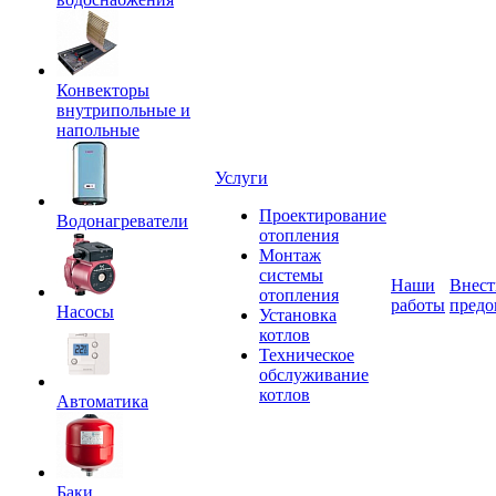
Конвекторы
внутрипольные и
напольные
Услуги
Проектирование
Водонагреватели
отопления
Монтаж
системы
Наши
Внест
отопления
работы
предо
Насосы
Установка
котлов
Техническое
обслуживание
котлов
Автоматика
Баки