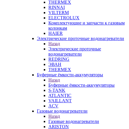
THERMEX
RINNAI
VILTERM
ELECTROLUX
Комплектующие и запчасти к газовым
колонкам
HAIER
Электрические проточные водонагреватели
Назад
Электрические проточные
водонагреватели
REDRING
ЭВАН
THERMEX
Буферные ёмкости-аккумуляторы
Назад
Буферные ёмкости-аккумуляторы
S-TANK
ATLANTIC
VAILLANT
ACV
Газовые водонагреватели
Назад
Газовые водонагреватели
ARISTON