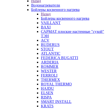
Назад
Водонагреватели
Бойлеры косвенного нагрева
Назад
Бойлеры косвенного нагрева
VAILLANT
BAXI
САРМАТ плоские настенные "сухой"
ТЭН
ACV
BUDERUS
STOUT
ATLANTIC
FEDERICA BUGATTI
ARDERIA
ROMMER
WESTER
FERROLI
THERMEX
ROYAL THERMO
HAJDU
ELSEN
RISPA
SMART INSTALL
KRATS