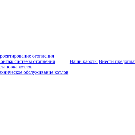
роектирование отопления
онтаж системы отопления
Наши работы
Внести предопла
становка котлов
ехническое обслуживание котлов