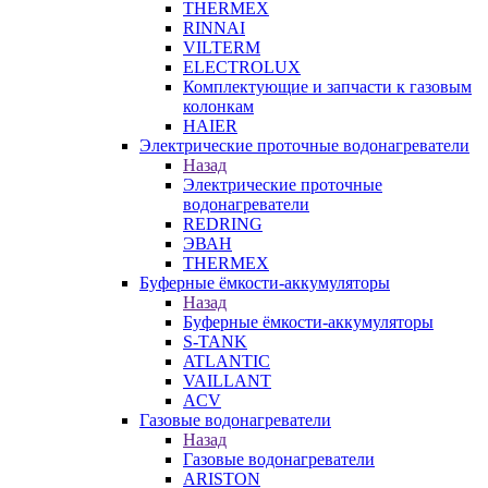
THERMEX
RINNAI
VILTERM
ELECTROLUX
Комплектующие и запчасти к газовым
колонкам
HAIER
Электрические проточные водонагреватели
Назад
Электрические проточные
водонагреватели
REDRING
ЭВАН
THERMEX
Буферные ёмкости-аккумуляторы
Назад
Буферные ёмкости-аккумуляторы
S-TANK
ATLANTIC
VAILLANT
ACV
Газовые водонагреватели
Назад
Газовые водонагреватели
ARISTON