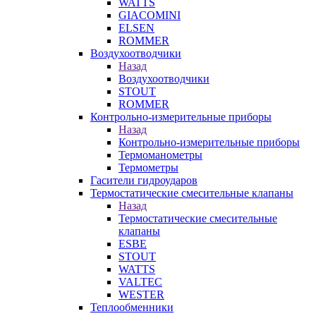
WATTS
GIACOMINI
ELSEN
ROMMER
Воздухоотводчики
Назад
Воздухоотводчики
STOUT
ROMMER
Контрольно-измерительные приборы
Назад
Контрольно-измерительные приборы
Термоманометры
Термометры
Гасители гидроударов
Термостатические смесительные клапаны
Назад
Термостатические смесительные
клапаны
ESBE
STOUT
WATTS
VALTEC
WESTER
Теплообменники