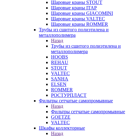
Шаровые краны STOUT
Шаровые краны ITAP
Шаровые краны GIACOMINI
Шаровые краны VALTEC
Шаровые краны ROMMER
Трубы из сшитого полиэтилена и
металлополимера
Назад
Трубы из сшитого полиэтилена и
металлополимера
HOOBS
REHAU
STOUT
VALTEC
SANHA
ELSEN
ROMMER
РОСТУРПЛАСТ
Фильтры сетчатые самопромывные
Назад
Фильтры сетчатые самопромывные
GOETZE
VALTEC
Шкафы коллекторные
Назад