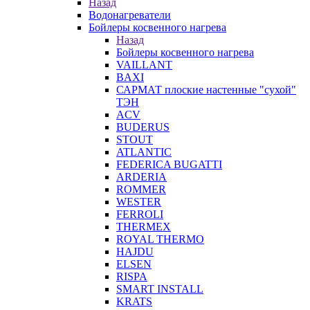
Назад
Водонагреватели
Бойлеры косвенного нагрева
Назад
Бойлеры косвенного нагрева
VAILLANT
BAXI
САРМАТ плоские настенные "сухой"
ТЭН
ACV
BUDERUS
STOUT
ATLANTIC
FEDERICA BUGATTI
ARDERIA
ROMMER
WESTER
FERROLI
THERMEX
ROYAL THERMO
HAJDU
ELSEN
RISPA
SMART INSTALL
KRATS