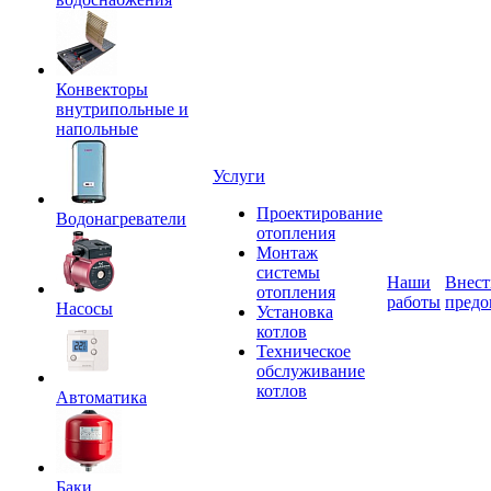
Конвекторы
внутрипольные и
напольные
Услуги
Проектирование
Водонагреватели
отопления
Монтаж
системы
Наши
Внест
отопления
работы
предо
Насосы
Установка
котлов
Техническое
обслуживание
котлов
Автоматика
Баки