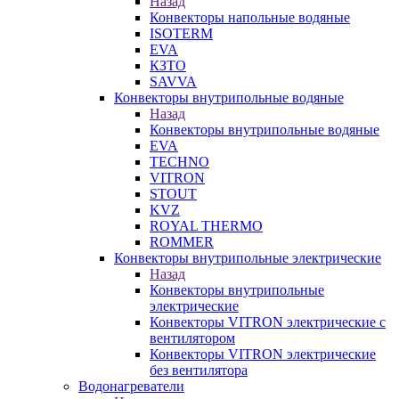
Назад
Конвекторы напольные водяные
ISOTERM
EVA
КЗТО
SAVVA
Конвекторы внутрипольные водяные
Назад
Конвекторы внутрипольные водяные
EVA
TECHNO
VITRON
STOUT
KVZ
ROYAL THERMO
ROMMER
Конвекторы внутрипольные электрические
Назад
Конвекторы внутрипольные
электрические
Конвекторы VITRON электрические с
вентилятором
Конвекторы VITRON электрические
без вентилятора
Водонагреватели