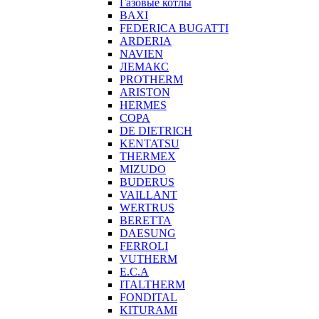
Газовые котлы
BAXI
FEDERICA BUGATTI
ARDERIA
NAVIEN
ЛЕМАКС
PROTHERM
ARISTON
HERMES
COPA
DE DIETRICH
KENTATSU
THERMEX
MIZUDO
BUDERUS
VAILLANT
WERTRUS
BERETTA
DAESUNG
FERROLI
VUTHERM
E.C.A
ITALTHERM
FONDITAL
KITURAMI