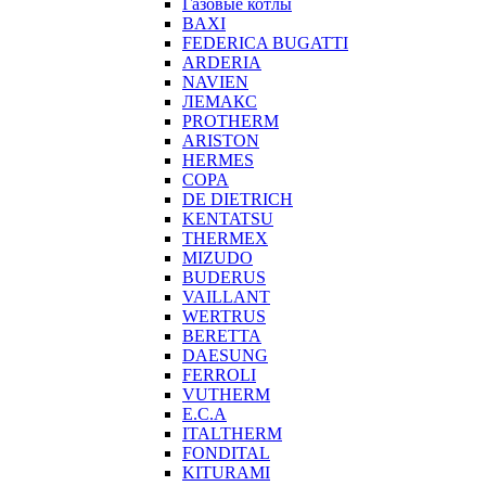
Газовые котлы
BAXI
FEDERICA BUGATTI
ARDERIA
NAVIEN
ЛЕМАКС
PROTHERM
ARISTON
HERMES
COPA
DE DIETRICH
KENTATSU
THERMEX
MIZUDO
BUDERUS
VAILLANT
WERTRUS
BERETTA
DAESUNG
FERROLI
VUTHERM
E.C.A
ITALTHERM
FONDITAL
KITURAMI