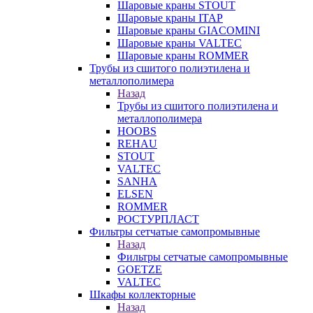
Шаровые краны STOUT
Шаровые краны ITAP
Шаровые краны GIACOMINI
Шаровые краны VALTEC
Шаровые краны ROMMER
Трубы из сшитого полиэтилена и
металлополимера
Назад
Трубы из сшитого полиэтилена и
металлополимера
HOOBS
REHAU
STOUT
VALTEC
SANHA
ELSEN
ROMMER
РОСТУРПЛАСТ
Фильтры сетчатые самопромывные
Назад
Фильтры сетчатые самопромывные
GOETZE
VALTEC
Шкафы коллекторные
Назад