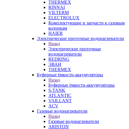
THERMEX
RINNAI
VILTERM
ELECTROLUX
Комплектующие и запчасти к газовым
колонкам
HAIER
Электрические проточные водонагреватели
Назад
Электрические проточные
водонагреватели
REDRING
ЭВАН
THERMEX
Буферные ёмкости-аккумуляторы
Назад
Буферные ёмкости-аккумуляторы
S-TANK
ATLANTIC
VAILLANT
ACV
Газовые водонагреватели
Назад
Газовые водонагреватели
ARISTON