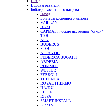
Назад
Водонагреватели
Бойлеры косвенного нагрева
Назад
Бойлеры косвенного нагрева
VAILLANT
BAXI
САРМАТ плоские настенные "сухой"
ТЭН
ACV
BUDERUS
STOUT
ATLANTIC
FEDERICA BUGATTI
ARDERIA
ROMMER
WESTER
FERROLI
THERMEX
ROYAL THERMO
HAJDU
ELSEN
RISPA
SMART INSTALL
KRATS