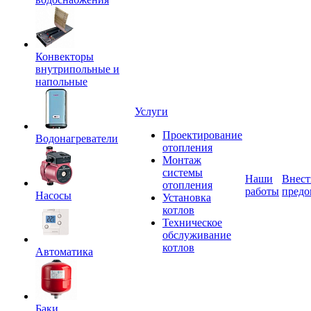
Конвекторы
внутрипольные и
напольные
Услуги
Проектирование
Водонагреватели
отопления
Монтаж
системы
Наши
Внест
отопления
работы
предо
Насосы
Установка
котлов
Техническое
обслуживание
котлов
Автоматика
Баки