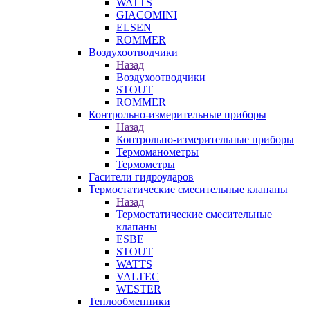
WATTS
GIACOMINI
ELSEN
ROMMER
Воздухоотводчики
Назад
Воздухоотводчики
STOUT
ROMMER
Контрольно-измерительные приборы
Назад
Контрольно-измерительные приборы
Термоманометры
Термометры
Гасители гидроударов
Термостатические смесительные клапаны
Назад
Термостатические смесительные
клапаны
ESBE
STOUT
WATTS
VALTEC
WESTER
Теплообменники