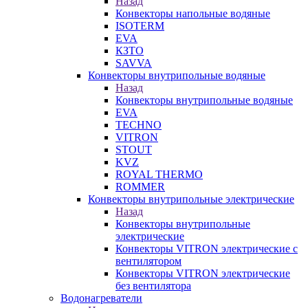
Назад
Конвекторы напольные водяные
ISOTERM
EVA
КЗТО
SAVVA
Конвекторы внутрипольные водяные
Назад
Конвекторы внутрипольные водяные
EVA
TECHNO
VITRON
STOUT
KVZ
ROYAL THERMO
ROMMER
Конвекторы внутрипольные электрические
Назад
Конвекторы внутрипольные
электрические
Конвекторы VITRON электрические с
вентилятором
Конвекторы VITRON электрические
без вентилятора
Водонагреватели