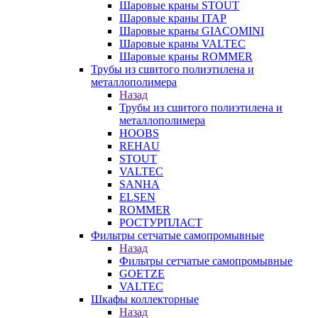
Шаровые краны STOUT
Шаровые краны ITAP
Шаровые краны GIACOMINI
Шаровые краны VALTEC
Шаровые краны ROMMER
Трубы из сшитого полиэтилена и
металлополимера
Назад
Трубы из сшитого полиэтилена и
металлополимера
HOOBS
REHAU
STOUT
VALTEC
SANHA
ELSEN
ROMMER
РОСТУРПЛАСТ
Фильтры сетчатые самопромывные
Назад
Фильтры сетчатые самопромывные
GOETZE
VALTEC
Шкафы коллекторные
Назад