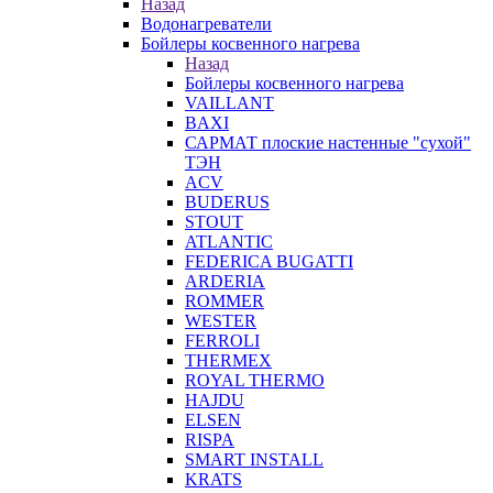
Назад
Водонагреватели
Бойлеры косвенного нагрева
Назад
Бойлеры косвенного нагрева
VAILLANT
BAXI
САРМАТ плоские настенные "сухой"
ТЭН
ACV
BUDERUS
STOUT
ATLANTIC
FEDERICA BUGATTI
ARDERIA
ROMMER
WESTER
FERROLI
THERMEX
ROYAL THERMO
HAJDU
ELSEN
RISPA
SMART INSTALL
KRATS