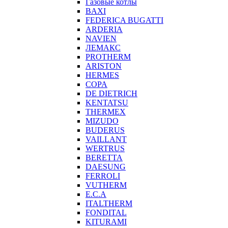
Газовые котлы
BAXI
FEDERICA BUGATTI
ARDERIA
NAVIEN
ЛЕМАКС
PROTHERM
ARISTON
HERMES
COPA
DE DIETRICH
KENTATSU
THERMEX
MIZUDO
BUDERUS
VAILLANT
WERTRUS
BERETTA
DAESUNG
FERROLI
VUTHERM
E.C.A
ITALTHERM
FONDITAL
KITURAMI