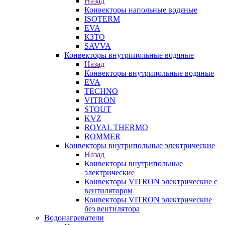
Назад
Конвекторы напольные водяные
ISOTERM
EVA
КЗТО
SAVVA
Конвекторы внутрипольные водяные
Назад
Конвекторы внутрипольные водяные
EVA
TECHNO
VITRON
STOUT
KVZ
ROYAL THERMO
ROMMER
Конвекторы внутрипольные электрические
Назад
Конвекторы внутрипольные
электрические
Конвекторы VITRON электрические с
вентилятором
Конвекторы VITRON электрические
без вентилятора
Водонагреватели