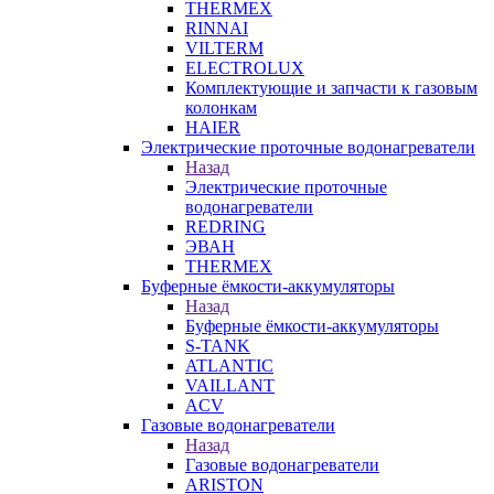
THERMEX
RINNAI
VILTERM
ELECTROLUX
Комплектующие и запчасти к газовым
колонкам
HAIER
Электрические проточные водонагреватели
Назад
Электрические проточные
водонагреватели
REDRING
ЭВАН
THERMEX
Буферные ёмкости-аккумуляторы
Назад
Буферные ёмкости-аккумуляторы
S-TANK
ATLANTIC
VAILLANT
ACV
Газовые водонагреватели
Назад
Газовые водонагреватели
ARISTON