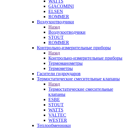
WATTS
GIACOMINI
ELSEN
ROMMER
Воздухоотводчики
Назад
Воздухоотводчики
STOUT
ROMMER
Контрольно-измерительные приборы
Назад
Контрольно-измерительные приборы
Термоманометры
Термометры
Гасители гидроударов
Термостатические смесительные клапаны
Назад
Термостатические смесительные
клапаны
ESBE
STOUT
WATTS
VALTEC
WESTER
Теплообменники