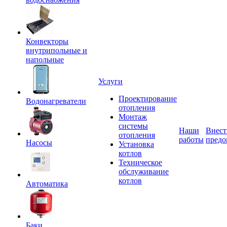
Конвекторы
внутрипольные и
напольные
Услуги
Проектирование
Водонагреватели
отопления
Монтаж
системы
Наши
Внест
отопления
работы
предо
Насосы
Установка
котлов
Техническое
обслуживание
котлов
Автоматика
Баки