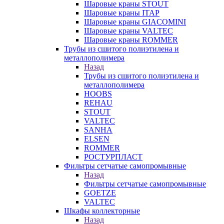
Шаровые краны STOUT
Шаровые краны ITAP
Шаровые краны GIACOMINI
Шаровые краны VALTEC
Шаровые краны ROMMER
Трубы из сшитого полиэтилена и
металлополимера
Назад
Трубы из сшитого полиэтилена и
металлополимера
HOOBS
REHAU
STOUT
VALTEC
SANHA
ELSEN
ROMMER
РОСТУРПЛАСТ
Фильтры сетчатые самопромывные
Назад
Фильтры сетчатые самопромывные
GOETZE
VALTEC
Шкафы коллекторные
Назад