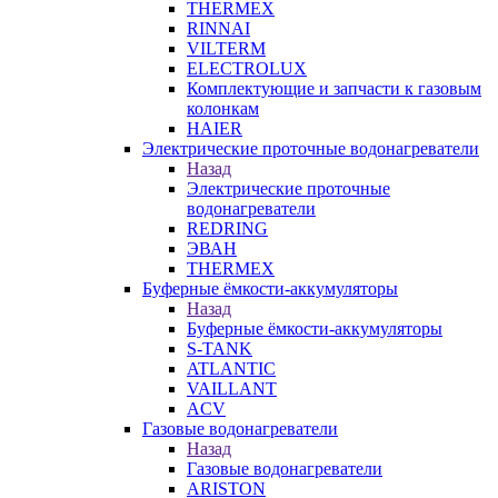
THERMEX
RINNAI
VILTERM
ELECTROLUX
Комплектующие и запчасти к газовым
колонкам
HAIER
Электрические проточные водонагреватели
Назад
Электрические проточные
водонагреватели
REDRING
ЭВАН
THERMEX
Буферные ёмкости-аккумуляторы
Назад
Буферные ёмкости-аккумуляторы
S-TANK
ATLANTIC
VAILLANT
ACV
Газовые водонагреватели
Назад
Газовые водонагреватели
ARISTON