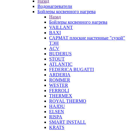
Назад
Водонагреватели
Бойлеры косвенного нагрева
Назад
Бойлеры косвенного нагрева
VAILLANT
BAXI
САРМАТ плоские настенные "сухой"
ТЭН
ACV
BUDERUS
STOUT
ATLANTIC
FEDERICA BUGATTI
ARDERIA
ROMMER
WESTER
FERROLI
THERMEX
ROYAL THERMO
HAJDU
ELSEN
RISPA
SMART INSTALL
KRATS