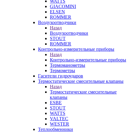
WATTS
GIACOMINI
ELSEN
ROMMER
Воздухоотводчики
Назад
Воздухоотводчики
STOUT
ROMMER
Контрольно-измерительные приборы
Назад
Контрольно-измерительные приборы
Термоманометры
Термометры
Гасители гидроударов
Термостатические смесительные клапаны
Назад
Термостатические смесительные
клапаны
ESBE
STOUT
WATTS
VALTEC
WESTER
Теплообменники