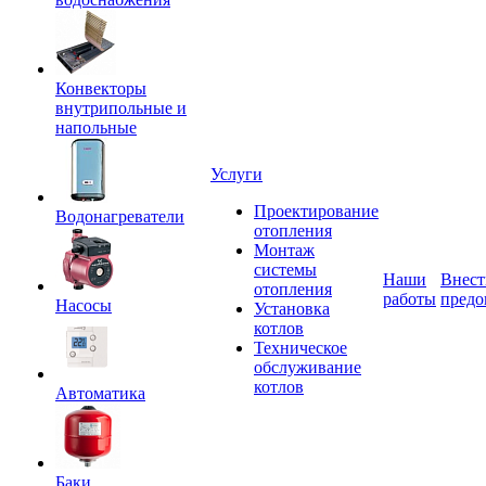
Конвекторы
внутрипольные и
напольные
Услуги
Проектирование
Водонагреватели
отопления
Монтаж
системы
Наши
Внест
отопления
работы
предо
Насосы
Установка
котлов
Техническое
обслуживание
котлов
Автоматика
Баки