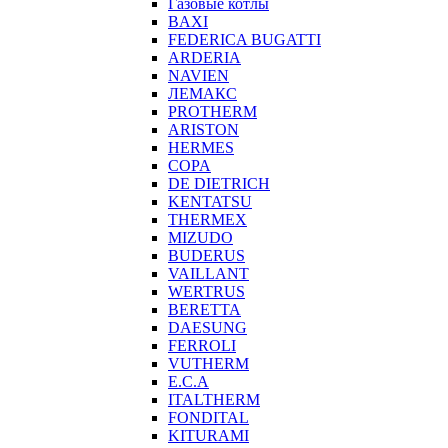
Газовые котлы
BAXI
FEDERICA BUGATTI
ARDERIA
NAVIEN
ЛЕМАКС
PROTHERM
ARISTON
HERMES
COPA
DE DIETRICH
KENTATSU
THERMEX
MIZUDO
BUDERUS
VAILLANT
WERTRUS
BERETTA
DAESUNG
FERROLI
VUTHERM
E.C.A
ITALTHERM
FONDITAL
KITURAMI