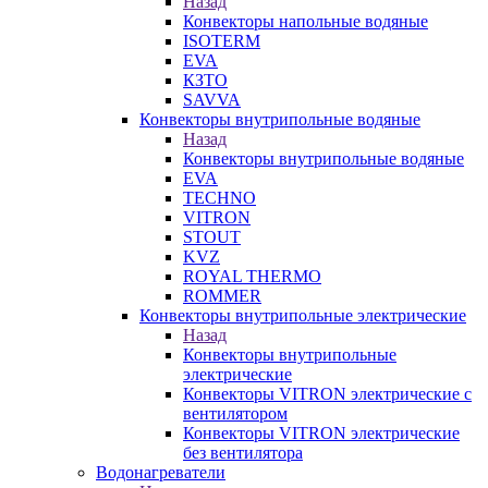
Назад
Конвекторы напольные водяные
ISOTERM
EVA
КЗТО
SAVVA
Конвекторы внутрипольные водяные
Назад
Конвекторы внутрипольные водяные
EVA
TECHNO
VITRON
STOUT
KVZ
ROYAL THERMO
ROMMER
Конвекторы внутрипольные электрические
Назад
Конвекторы внутрипольные
электрические
Конвекторы VITRON электрические с
вентилятором
Конвекторы VITRON электрические
без вентилятора
Водонагреватели