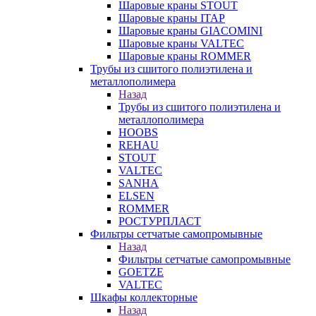
Шаровые краны STOUT
Шаровые краны ITAP
Шаровые краны GIACOMINI
Шаровые краны VALTEC
Шаровые краны ROMMER
Трубы из сшитого полиэтилена и
металлополимера
Назад
Трубы из сшитого полиэтилена и
металлополимера
HOOBS
REHAU
STOUT
VALTEC
SANHA
ELSEN
ROMMER
РОСТУРПЛАСТ
Фильтры сетчатые самопромывные
Назад
Фильтры сетчатые самопромывные
GOETZE
VALTEC
Шкафы коллекторные
Назад