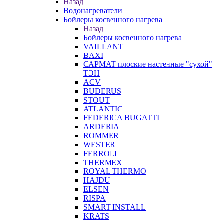
Назад
Водонагреватели
Бойлеры косвенного нагрева
Назад
Бойлеры косвенного нагрева
VAILLANT
BAXI
САРМАТ плоские настенные "сухой"
ТЭН
ACV
BUDERUS
STOUT
ATLANTIC
FEDERICA BUGATTI
ARDERIA
ROMMER
WESTER
FERROLI
THERMEX
ROYAL THERMO
HAJDU
ELSEN
RISPA
SMART INSTALL
KRATS