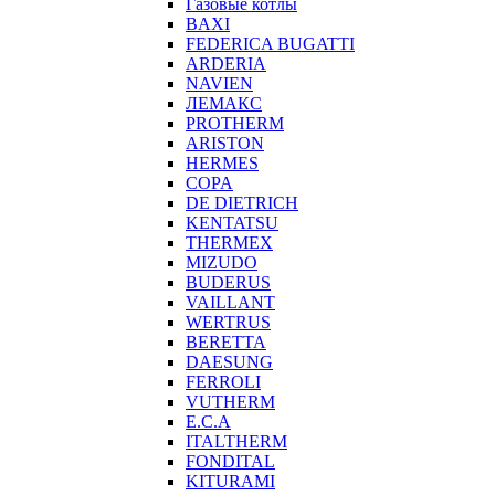
Газовые котлы
BAXI
FEDERICA BUGATTI
ARDERIA
NAVIEN
ЛЕМАКС
PROTHERM
ARISTON
HERMES
COPA
DE DIETRICH
KENTATSU
THERMEX
MIZUDO
BUDERUS
VAILLANT
WERTRUS
BERETTA
DAESUNG
FERROLI
VUTHERM
E.C.A
ITALTHERM
FONDITAL
KITURAMI