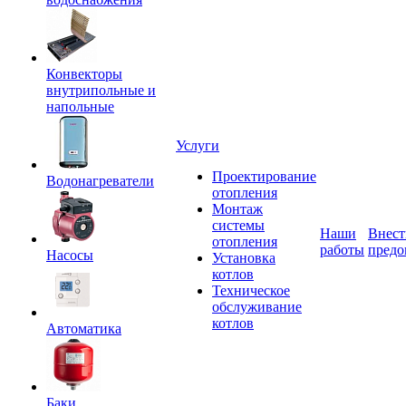
Конвекторы
внутрипольные и
напольные
Услуги
Проектирование
Водонагреватели
отопления
Монтаж
системы
Наши
Внест
отопления
работы
предо
Насосы
Установка
котлов
Техническое
обслуживание
котлов
Автоматика
Баки