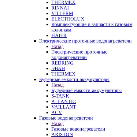
THERMEX
RINNAI
VILTERM
ELECTROLUX
Комплектующие и запчасти к газовым
колонкам
HAIER
Электрические проточные водонагреватели
Назад
Электрические проточные
водонагреватели
REDRING
ЭВАН
THERMEX
Буферные ёмкости-аккумуляторы
Назад
Буферные ёмкости-аккумуляторы
S-TANK
ATLANTIC
VAILLANT
ACV
Газовые водонагреватели
Назад
Газовые водонагреватели
ARISTON