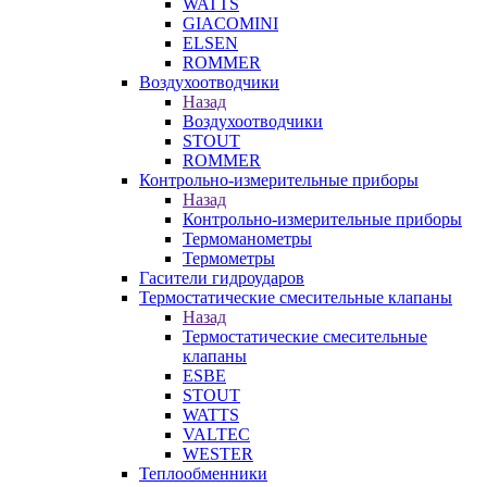
WATTS
GIACOMINI
ELSEN
ROMMER
Воздухоотводчики
Назад
Воздухоотводчики
STOUT
ROMMER
Контрольно-измерительные приборы
Назад
Контрольно-измерительные приборы
Термоманометры
Термометры
Гасители гидроударов
Термостатические смесительные клапаны
Назад
Термостатические смесительные
клапаны
ESBE
STOUT
WATTS
VALTEC
WESTER
Теплообменники