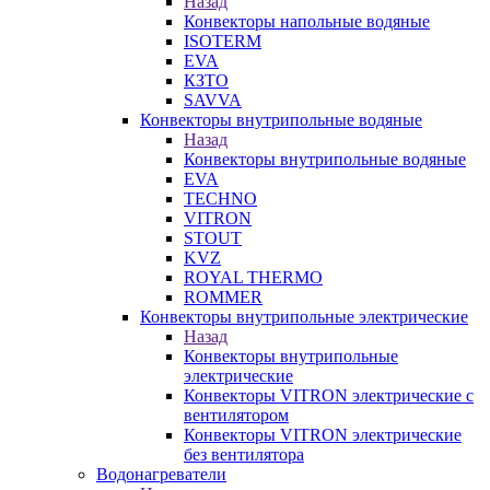
Назад
Конвекторы напольные водяные
ISOTERM
EVA
КЗТО
SAVVA
Конвекторы внутрипольные водяные
Назад
Конвекторы внутрипольные водяные
EVA
TECHNO
VITRON
STOUT
KVZ
ROYAL THERMO
ROMMER
Конвекторы внутрипольные электрические
Назад
Конвекторы внутрипольные
электрические
Конвекторы VITRON электрические с
вентилятором
Конвекторы VITRON электрические
без вентилятора
Водонагреватели