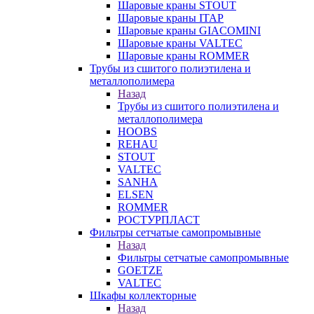
Шаровые краны STOUT
Шаровые краны ITAP
Шаровые краны GIACOMINI
Шаровые краны VALTEC
Шаровые краны ROMMER
Трубы из сшитого полиэтилена и
металлополимера
Назад
Трубы из сшитого полиэтилена и
металлополимера
HOOBS
REHAU
STOUT
VALTEC
SANHA
ELSEN
ROMMER
РОСТУРПЛАСТ
Фильтры сетчатые самопромывные
Назад
Фильтры сетчатые самопромывные
GOETZE
VALTEC
Шкафы коллекторные
Назад