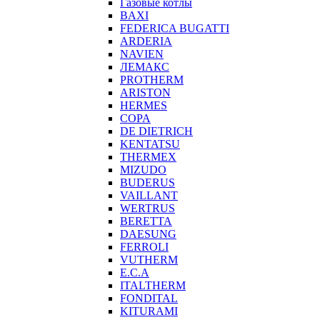
Газовые котлы
BAXI
FEDERICA BUGATTI
ARDERIA
NAVIEN
ЛЕМАКС
PROTHERM
ARISTON
HERMES
COPA
DE DIETRICH
KENTATSU
THERMEX
MIZUDO
BUDERUS
VAILLANT
WERTRUS
BERETTA
DAESUNG
FERROLI
VUTHERM
E.C.A
ITALTHERM
FONDITAL
KITURAMI