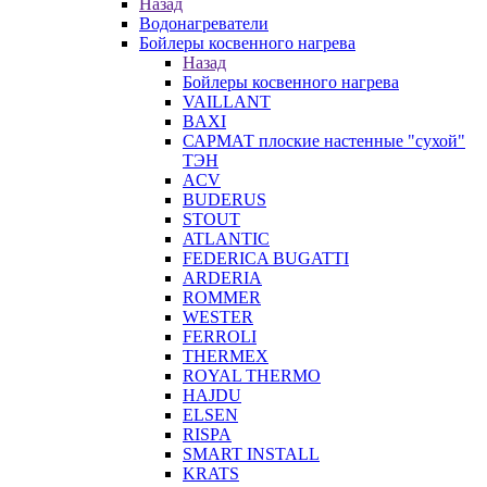
Назад
Водонагреватели
Бойлеры косвенного нагрева
Назад
Бойлеры косвенного нагрева
VAILLANT
BAXI
САРМАТ плоские настенные "сухой"
ТЭН
ACV
BUDERUS
STOUT
ATLANTIC
FEDERICA BUGATTI
ARDERIA
ROMMER
WESTER
FERROLI
THERMEX
ROYAL THERMO
HAJDU
ELSEN
RISPA
SMART INSTALL
KRATS