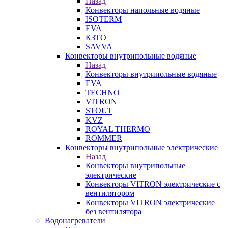
Назад
Конвекторы напольные водяные
ISOTERM
EVA
КЗТО
SAVVA
Конвекторы внутрипольные водяные
Назад
Конвекторы внутрипольные водяные
EVA
TECHNO
VITRON
STOUT
KVZ
ROYAL THERMO
ROMMER
Конвекторы внутрипольные электрические
Назад
Конвекторы внутрипольные
электрические
Конвекторы VITRON электрические с
вентилятором
Конвекторы VITRON электрические
без вентилятора
Водонагреватели