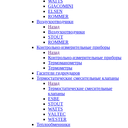
WATTS
GIACOMINI
ELSEN
ROMMER
Воздухоотводчики
Назад
Воздухоотводчики
STOUT
ROMMER
Контрольно-измерительные приборы
Назад
Контрольно-измерительные приборы
Термоманометры
Термометры
Гасители гидроударов
Термостатические смесительные клапаны
Назад
Термостатические смесительные
клапаны
ESBE
STOUT
WATTS
VALTEC
WESTER
Теплообменники