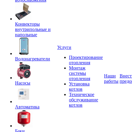
Конвекторы
внутрипольные и
напольные
Услуги
Проектирование
Водонагреватели
отопления
Монтаж
системы
Наши
Внест
отопления
работы
предо
Насосы
Установка
котлов
Техническое
обслуживание
котлов
Автоматика
Баки