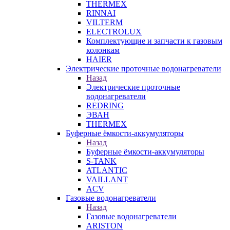
THERMEX
RINNAI
VILTERM
ELECTROLUX
Комплектующие и запчасти к газовым
колонкам
HAIER
Электрические проточные водонагреватели
Назад
Электрические проточные
водонагреватели
REDRING
ЭВАН
THERMEX
Буферные ёмкости-аккумуляторы
Назад
Буферные ёмкости-аккумуляторы
S-TANK
ATLANTIC
VAILLANT
ACV
Газовые водонагреватели
Назад
Газовые водонагреватели
ARISTON