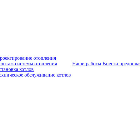
роектирование отопления
онтаж системы отопления
Наши работы
Внести предопла
становка котлов
ехническое обслуживание котлов