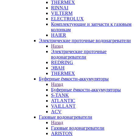
THERMEX
RINNAI
VILTERM
ELECTROLUX
Комплектующие и запчасти к газовым
колонкам
HAIER
Электрические проточные водонагреватели
Назад
Электрические проточные
водонагреватели
REDRING
ЭВАН
THERMEX
Буферные ёмкости-аккумуляторы
Назад
Буферные ёмкости-аккумуляторы
S-TANK
ATLANTIC
VAILLANT
ACV
Газовые водонагреватели
Назад
Газовые водонагреватели
ARISTON