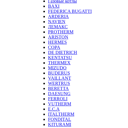
Газовые котлы
BAXI
FEDERICA BUGATTI
ARDERIA
NAVIEN
ЛЕМАКС
PROTHERM
ARISTON
HERMES
COPA
DE DIETRICH
KENTATSU
THERMEX
MIZUDO
BUDERUS
VAILLANT
WERTRUS
BERETTA
DAESUNG
FERROLI
VUTHERM
E.C.A
ITALTHERM
FONDITAL
KITURAMI