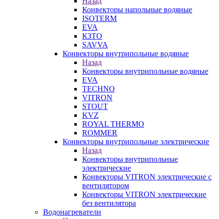
Назад
Конвекторы напольные водяные
ISOTERM
EVA
КЗТО
SAVVA
Конвекторы внутрипольные водяные
Назад
Конвекторы внутрипольные водяные
EVA
TECHNO
VITRON
STOUT
KVZ
ROYAL THERMO
ROMMER
Конвекторы внутрипольные электрические
Назад
Конвекторы внутрипольные
электрические
Конвекторы VITRON электрические с
вентилятором
Конвекторы VITRON электрические
без вентилятора
Водонагреватели