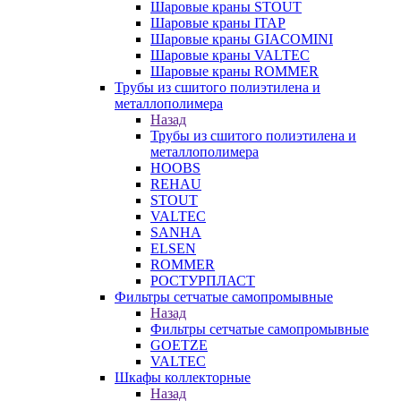
Шаровые краны STOUT
Шаровые краны ITAP
Шаровые краны GIACOMINI
Шаровые краны VALTEC
Шаровые краны ROMMER
Трубы из сшитого полиэтилена и
металлополимера
Назад
Трубы из сшитого полиэтилена и
металлополимера
HOOBS
REHAU
STOUT
VALTEC
SANHA
ELSEN
ROMMER
РОСТУРПЛАСТ
Фильтры сетчатые самопромывные
Назад
Фильтры сетчатые самопромывные
GOETZE
VALTEC
Шкафы коллекторные
Назад