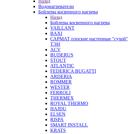
Назад
Водонагреватели
Бойлеры косвенного нагрева
Назад
Бойлеры косвенного нагрева
VAILLANT
BAXI
САРМАТ плоские настенные "сухой"
ТЭН
ACV
BUDERUS
STOUT
ATLANTIC
FEDERICA BUGATTI
ARDERIA
ROMMER
WESTER
FERROLI
THERMEX
ROYAL THERMO
HAJDU
ELSEN
RISPA
SMART INSTALL
KRATS