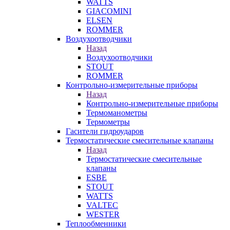
WATTS
GIACOMINI
ELSEN
ROMMER
Воздухоотводчики
Назад
Воздухоотводчики
STOUT
ROMMER
Контрольно-измерительные приборы
Назад
Контрольно-измерительные приборы
Термоманометры
Термометры
Гасители гидроударов
Термостатические смесительные клапаны
Назад
Термостатические смесительные
клапаны
ESBE
STOUT
WATTS
VALTEC
WESTER
Теплообменники