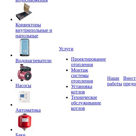
Конвекторы
внутрипольные и
напольные
Услуги
Проектирование
Водонагреватели
отопления
Монтаж
системы
Наши
Внест
отопления
работы
предо
Насосы
Установка
котлов
Техническое
обслуживание
котлов
Автоматика
Баки