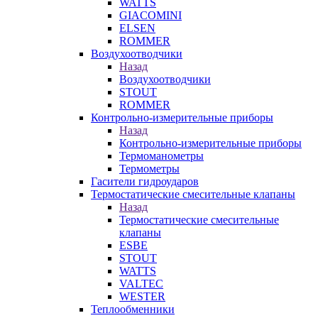
WATTS
GIACOMINI
ELSEN
ROMMER
Воздухоотводчики
Назад
Воздухоотводчики
STOUT
ROMMER
Контрольно-измерительные приборы
Назад
Контрольно-измерительные приборы
Термоманометры
Термометры
Гасители гидроударов
Термостатические смесительные клапаны
Назад
Термостатические смесительные
клапаны
ESBE
STOUT
WATTS
VALTEC
WESTER
Теплообменники