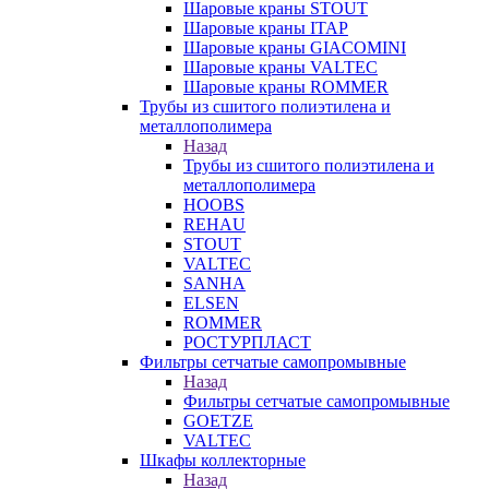
Шаровые краны STOUT
Шаровые краны ITAP
Шаровые краны GIACOMINI
Шаровые краны VALTEC
Шаровые краны ROMMER
Трубы из сшитого полиэтилена и
металлополимера
Назад
Трубы из сшитого полиэтилена и
металлополимера
HOOBS
REHAU
STOUT
VALTEC
SANHA
ELSEN
ROMMER
РОСТУРПЛАСТ
Фильтры сетчатые самопромывные
Назад
Фильтры сетчатые самопромывные
GOETZE
VALTEC
Шкафы коллекторные
Назад