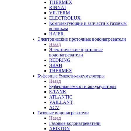
THERMEX
RINNAI
VILTERM
ELECTROLUX
Комплектующие и запчасти к газовым
колонкам
HAIER
Электрические проточные водонагреватели
Назад
Электрические проточные
водонагреватели
REDRING
ЭВАН
THERMEX
Буферные ёмкости-аккумуляторы
Назад
Буферные ёмкости-аккумуляторы
S-TANK
ATLANTIC
VAILLANT
ACV
Газовые водонагреватели
Назад
Газовые водонагреватели
ARISTON