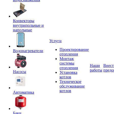
Конвекторы
внутрипольные и
напольные
Услуги
Проектирование
Водонагреватели
отопления
Монтаж
системы
Наши
Внест
отопления
работы
предо
Насосы
Установка
котлов
Техническое
обслуживание
котлов
Автоматика
Баки