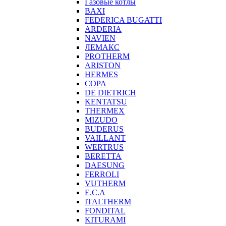
Газовые котлы
BAXI
FEDERICA BUGATTI
ARDERIA
NAVIEN
ЛЕМАКС
PROTHERM
ARISTON
HERMES
COPA
DE DIETRICH
KENTATSU
THERMEX
MIZUDO
BUDERUS
VAILLANT
WERTRUS
BERETTA
DAESUNG
FERROLI
VUTHERM
E.C.A
ITALTHERM
FONDITAL
KITURAMI