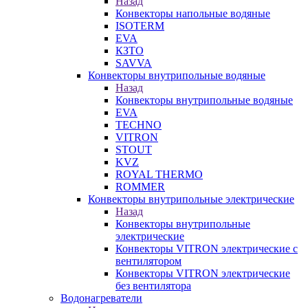
Назад
Конвекторы напольные водяные
ISOTERM
EVA
КЗТО
SAVVA
Конвекторы внутрипольные водяные
Назад
Конвекторы внутрипольные водяные
EVA
TECHNO
VITRON
STOUT
KVZ
ROYAL THERMO
ROMMER
Конвекторы внутрипольные электрические
Назад
Конвекторы внутрипольные
электрические
Конвекторы VITRON электрические с
вентилятором
Конвекторы VITRON электрические
без вентилятора
Водонагреватели