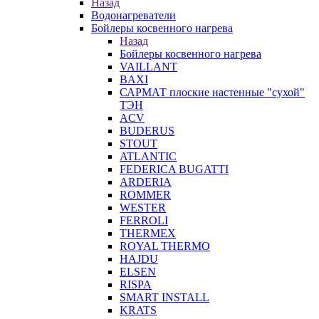
Назад
Водонагреватели
Бойлеры косвенного нагрева
Назад
Бойлеры косвенного нагрева
VAILLANT
BAXI
САРМАТ плоские настенные "сухой"
ТЭН
ACV
BUDERUS
STOUT
ATLANTIC
FEDERICA BUGATTI
ARDERIA
ROMMER
WESTER
FERROLI
THERMEX
ROYAL THERMO
HAJDU
ELSEN
RISPA
SMART INSTALL
KRATS