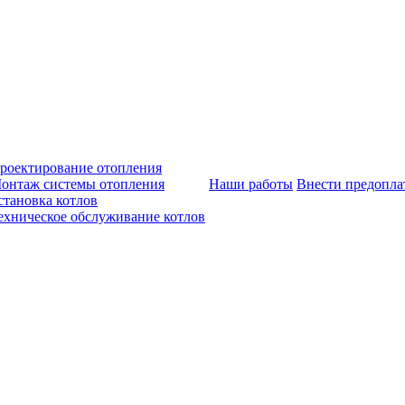
роектирование отопления
онтаж системы отопления
Наши работы
Внести предопла
становка котлов
ехническое обслуживание котлов