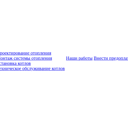
роектирование отопления
онтаж системы отопления
Наши работы
Внести предопла
становка котлов
ехническое обслуживание котлов