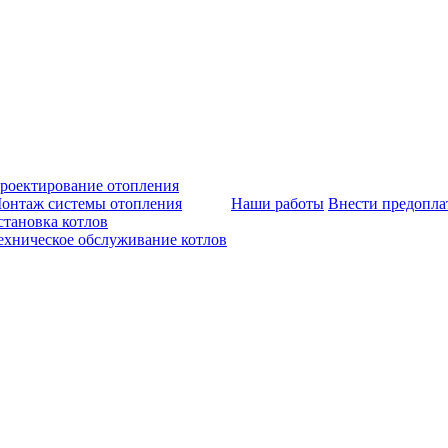
роектирование отопления
онтаж системы отопления
Наши работы
Внести предопла
становка котлов
ехническое обслуживание котлов