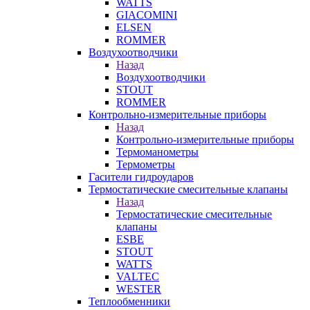
WATTS
GIACOMINI
ELSEN
ROMMER
Воздухоотводчики
Назад
Воздухоотводчики
STOUT
ROMMER
Контрольно-измерительные приборы
Назад
Контрольно-измерительные приборы
Термоманометры
Термометры
Гасители гидроударов
Термостатические смесительные клапаны
Назад
Термостатические смесительные
клапаны
ESBE
STOUT
WATTS
VALTEC
WESTER
Теплообменники