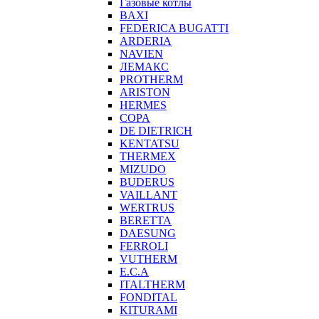
Газовые котлы
BAXI
FEDERICA BUGATTI
ARDERIA
NAVIEN
ЛЕМАКС
PROTHERM
ARISTON
HERMES
COPA
DE DIETRICH
KENTATSU
THERMEX
MIZUDO
BUDERUS
VAILLANT
WERTRUS
BERETTA
DAESUNG
FERROLI
VUTHERM
E.C.A
ITALTHERM
FONDITAL
KITURAMI