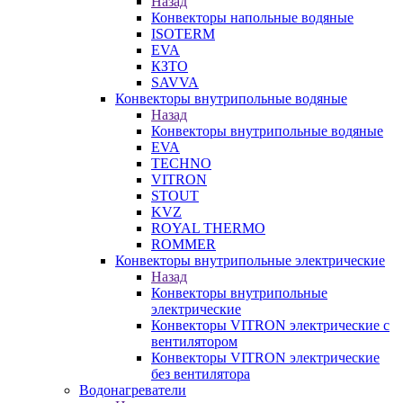
Назад
Конвекторы напольные водяные
ISOTERM
EVA
КЗТО
SAVVA
Конвекторы внутрипольные водяные
Назад
Конвекторы внутрипольные водяные
EVA
TECHNO
VITRON
STOUT
KVZ
ROYAL THERMO
ROMMER
Конвекторы внутрипольные электрические
Назад
Конвекторы внутрипольные
электрические
Конвекторы VITRON электрические с
вентилятором
Конвекторы VITRON электрические
без вентилятора
Водонагреватели