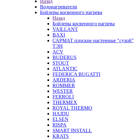
Назад
Водонагреватели
Бойлеры косвенного нагрева
Назад
Бойлеры косвенного нагрева
VAILLANT
BAXI
САРМАТ плоские настенные "сухой"
ТЭН
ACV
BUDERUS
STOUT
ATLANTIC
FEDERICA BUGATTI
ARDERIA
ROMMER
WESTER
FERROLI
THERMEX
ROYAL THERMO
HAJDU
ELSEN
RISPA
SMART INSTALL
KRATS