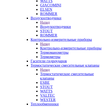
WATTS
GIACOMINI
ELSEN
ROMMER
Воздухоотводчики
Назад
Воздухоотводчики
STOUT
ROMMER
Контрольно-измерительные приборы
Назад
Контрольно-измерительные приборы
Термоманометры
Термометры
Гасители гидроударов
Термостатические смесительные клапаны
Назад
Термостатические смесительные
клапаны
ESBE
STOUT
WATTS
VALTEC
WESTER
Теплообменники