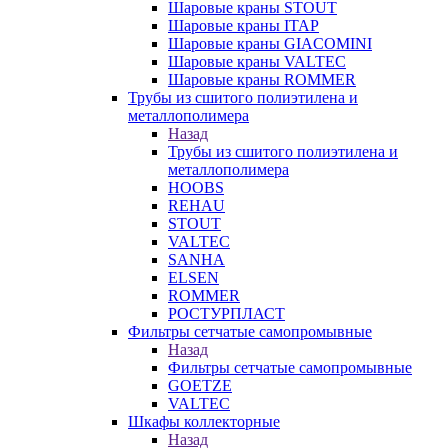
Шаровые краны STOUT
Шаровые краны ITAP
Шаровые краны GIACOMINI
Шаровые краны VALTEC
Шаровые краны ROMMER
Трубы из сшитого полиэтилена и
металлополимера
Назад
Трубы из сшитого полиэтилена и
металлополимера
HOOBS
REHAU
STOUT
VALTEC
SANHA
ELSEN
ROMMER
РОСТУРПЛАСТ
Фильтры сетчатые самопромывные
Назад
Фильтры сетчатые самопромывные
GOETZE
VALTEC
Шкафы коллекторные
Назад