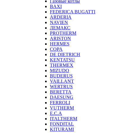
Газовые котлы
BAXI
FEDERICA BUGATTI
ARDERIA
NAVIEN
ЛЕМАКС
PROTHERM
ARISTON
HERMES
COPA
DE DIETRICH
KENTATSU
THERMEX
MIZUDO
BUDERUS
VAILLANT
WERTRUS
BERETTA
DAESUNG
FERROLI
VUTHERM
E.C.A
ITALTHERM
FONDITAL
KITURAMI