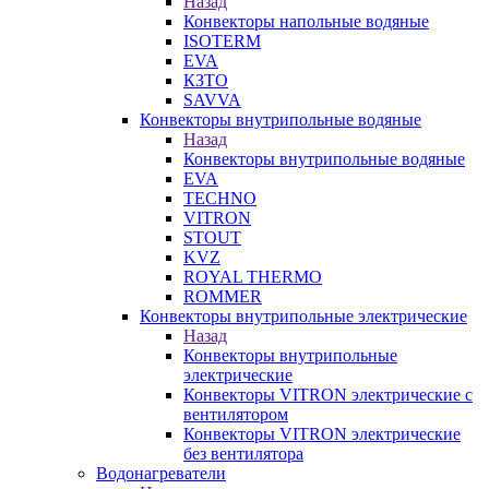
Назад
Конвекторы напольные водяные
ISOTERM
EVA
КЗТО
SAVVA
Конвекторы внутрипольные водяные
Назад
Конвекторы внутрипольные водяные
EVA
TECHNO
VITRON
STOUT
KVZ
ROYAL THERMO
ROMMER
Конвекторы внутрипольные электрические
Назад
Конвекторы внутрипольные
электрические
Конвекторы VITRON электрические с
вентилятором
Конвекторы VITRON электрические
без вентилятора
Водонагреватели