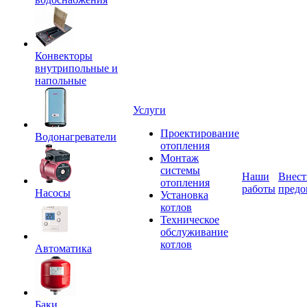
Конвекторы
внутрипольные и
напольные
Услуги
Проектирование
Водонагреватели
отопления
Монтаж
системы
Наши
Внест
отопления
работы
предо
Насосы
Установка
котлов
Техническое
обслуживание
котлов
Автоматика
Баки