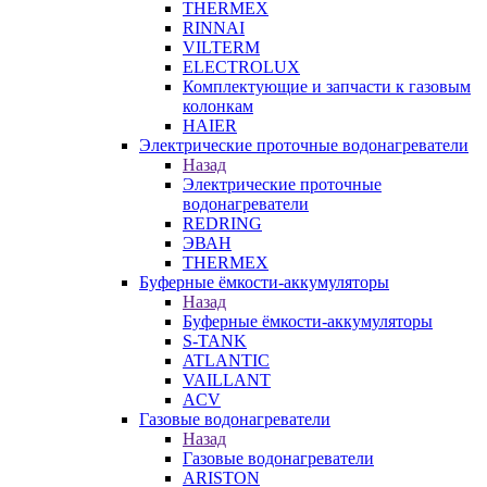
THERMEX
RINNAI
VILTERM
ELECTROLUX
Комплектующие и запчасти к газовым
колонкам
HAIER
Электрические проточные водонагреватели
Назад
Электрические проточные
водонагреватели
REDRING
ЭВАН
THERMEX
Буферные ёмкости-аккумуляторы
Назад
Буферные ёмкости-аккумуляторы
S-TANK
ATLANTIC
VAILLANT
ACV
Газовые водонагреватели
Назад
Газовые водонагреватели
ARISTON