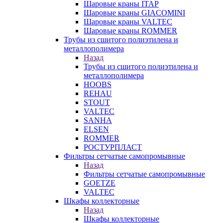
Шаровые краны ITAP
Шаровые краны GIACOMINI
Шаровые краны VALTEC
Шаровые краны ROMMER
Трубы из сшитого полиэтилена и
металлополимера
Назад
Трубы из сшитого полиэтилена и
металлополимера
HOOBS
REHAU
STOUT
VALTEC
SANHA
ELSEN
ROMMER
РОСТУРПЛАСТ
Фильтры сетчатые самопромывные
Назад
Фильтры сетчатые самопромывные
GOETZE
VALTEC
Шкафы коллекторные
Назад
Шкафы коллекторные