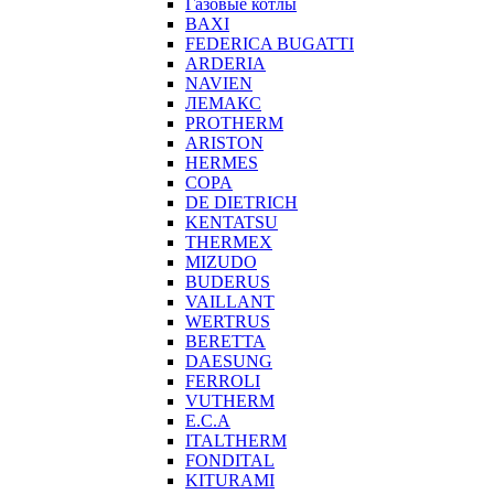
Газовые котлы
BAXI
FEDERICA BUGATTI
ARDERIA
NAVIEN
ЛЕМАКС
PROTHERM
ARISTON
HERMES
COPA
DE DIETRICH
KENTATSU
THERMEX
MIZUDO
BUDERUS
VAILLANT
WERTRUS
BERETTA
DAESUNG
FERROLI
VUTHERM
E.C.A
ITALTHERM
FONDITAL
KITURAMI