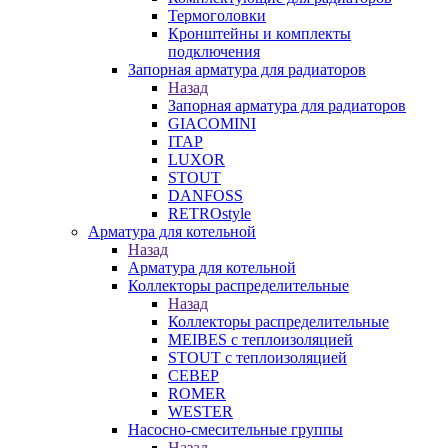
Термоголовки
Кронштейны и комплекты
подключения
Запорная арматура для радиаторов
Назад
Запорная арматура для радиаторов
GIACOMINI
ITAP
LUXOR
STOUT
DANFOSS
RETROstyle
Арматура для котельной
Назад
Арматура для котельной
Коллекторы распределительные
Назад
Коллекторы распределительные
MEIBES с теплоизоляцией
STOUT с теплоизоляцией
СЕВЕР
ROMER
WESTER
Насосно-смесительные группы
Назад