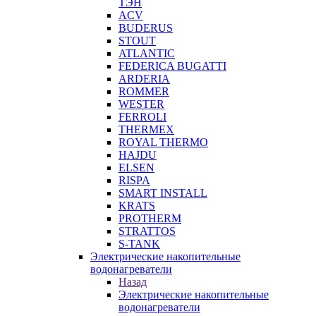
ТЭН
ACV
BUDERUS
STOUT
ATLANTIC
FEDERICA BUGATTI
ARDERIA
ROMMER
WESTER
FERROLI
THERMEX
ROYAL THERMO
HAJDU
ELSEN
RISPA
SMART INSTALL
KRATS
PROTHERM
STRATTOS
S-TANK
Электрические накопительные
водонагреватели
Назад
Электрические накопительные
водонагреватели