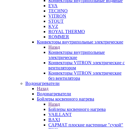
Конвекторы внутрипольные водяные
EVA
TECHNO
VITRON
STOUT
KVZ
ROYAL THERMO
ROMMER
Конвекторы внутрипольные электрические
Назад
Конвекторы внутрипольные
электрические
Конвекторы VITRON электрические с
вентилятором
Конвекторы VITRON электрические
без вентилятора
Водонагреватели
Назад
Водонагреватели
Бойлеры косвенного нагрева
Назад
Бойлеры косвенного нагрева
VAILLANT
BAXI
САРМАТ плоские настенные "сухой"