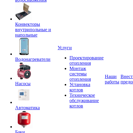
Конвекторы
внутрипольные и
напольные
Услуги
Проектирование
Водонагреватели
отопления
Монтаж
системы
Наши
Внест
отопления
работы
предо
Насосы
Установка
котлов
Техническое
обслуживание
котлов
Автоматика
Баки