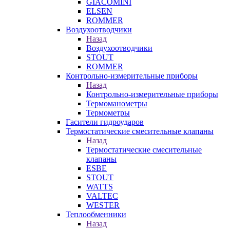
GIACOMINI
ELSEN
ROMMER
Воздухоотводчики
Назад
Воздухоотводчики
STOUT
ROMMER
Контрольно-измерительные приборы
Назад
Контрольно-измерительные приборы
Термоманометры
Термометры
Гасители гидроударов
Термостатические смесительные клапаны
Назад
Термостатические смесительные
клапаны
ESBE
STOUT
WATTS
VALTEC
WESTER
Теплообменники
Назад