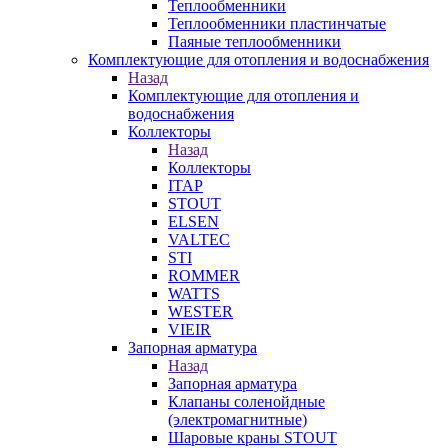
Теплообменники
Теплообменники пластинчатые
Паяные теплообменники
Комплектующие для отопления и водоснабжения
Назад
Комплектующие для отопления и
водоснабжения
Коллекторы
Назад
Коллекторы
ITAP
STOUT
ELSEN
VALTEC
STI
ROMMER
WATTS
WESTER
VIEIR
Запорная арматура
Назад
Запорная арматура
Клапаны соленойдные
(электромагнитные)
Шаровые краны STOUT