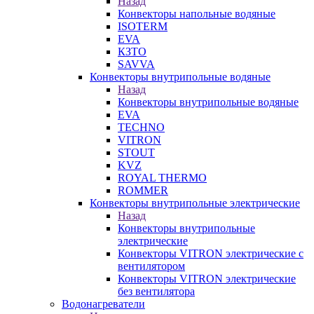
Назад
Конвекторы напольные водяные
ISOTERM
EVA
КЗТО
SAVVA
Конвекторы внутрипольные водяные
Назад
Конвекторы внутрипольные водяные
EVA
TECHNO
VITRON
STOUT
KVZ
ROYAL THERMO
ROMMER
Конвекторы внутрипольные электрические
Назад
Конвекторы внутрипольные
электрические
Конвекторы VITRON электрические с
вентилятором
Конвекторы VITRON электрические
без вентилятора
Водонагреватели