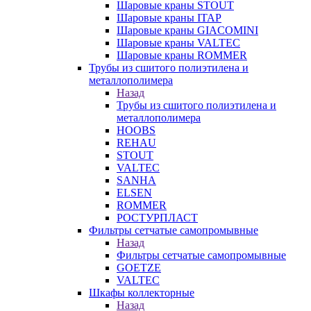
Шаровые краны STOUT
Шаровые краны ITAP
Шаровые краны GIACOMINI
Шаровые краны VALTEC
Шаровые краны ROMMER
Трубы из сшитого полиэтилена и
металлополимера
Назад
Трубы из сшитого полиэтилена и
металлополимера
HOOBS
REHAU
STOUT
VALTEC
SANHA
ELSEN
ROMMER
РОСТУРПЛАСТ
Фильтры сетчатые самопромывные
Назад
Фильтры сетчатые самопромывные
GOETZE
VALTEC
Шкафы коллекторные
Назад