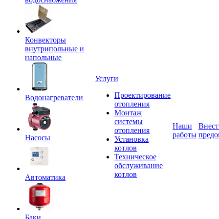
Конвекторы
внутрипольные и
напольные
Услуги
Проектирование
Водонагреватели
отопления
Монтаж
системы
Наши
Внест
отопления
работы
предо
Насосы
Установка
котлов
Техническое
обслуживание
котлов
Автоматика
Баки