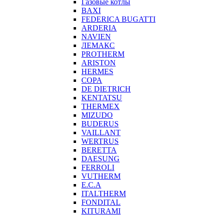
Газовые котлы
BAXI
FEDERICA BUGATTI
ARDERIA
NAVIEN
ЛЕМАКС
PROTHERM
ARISTON
HERMES
COPA
DE DIETRICH
KENTATSU
THERMEX
MIZUDO
BUDERUS
VAILLANT
WERTRUS
BERETTA
DAESUNG
FERROLI
VUTHERM
E.C.A
ITALTHERM
FONDITAL
KITURAMI