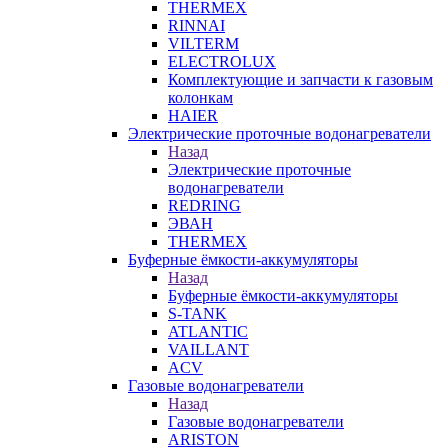
THERMEX
RINNAI
VILTERM
ELECTROLUX
Комплектующие и запчасти к газовым
колонкам
HAIER
Электрические проточные водонагреватели
Назад
Электрические проточные
водонагреватели
REDRING
ЭВАН
THERMEX
Буферные ёмкости-аккумуляторы
Назад
Буферные ёмкости-аккумуляторы
S-TANK
ATLANTIC
VAILLANT
ACV
Газовые водонагреватели
Назад
Газовые водонагреватели
ARISTON