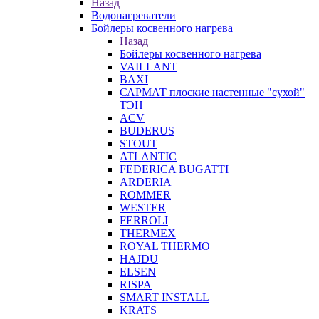
Назад
Водонагреватели
Бойлеры косвенного нагрева
Назад
Бойлеры косвенного нагрева
VAILLANT
BAXI
САРМАТ плоские настенные "сухой"
ТЭН
ACV
BUDERUS
STOUT
ATLANTIC
FEDERICA BUGATTI
ARDERIA
ROMMER
WESTER
FERROLI
THERMEX
ROYAL THERMO
HAJDU
ELSEN
RISPA
SMART INSTALL
KRATS