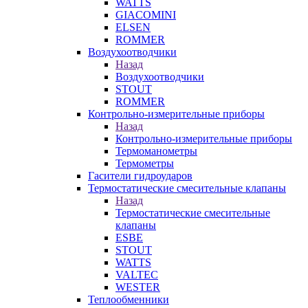
WATTS
GIACOMINI
ELSEN
ROMMER
Воздухоотводчики
Назад
Воздухоотводчики
STOUT
ROMMER
Контрольно-измерительные приборы
Назад
Контрольно-измерительные приборы
Термоманометры
Термометры
Гасители гидроударов
Термостатические смесительные клапаны
Назад
Термостатические смесительные
клапаны
ESBE
STOUT
WATTS
VALTEC
WESTER
Теплообменники