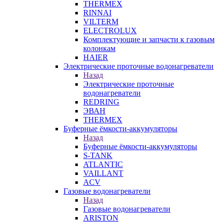
THERMEX
RINNAI
VILTERM
ELECTROLUX
Комплектующие и запчасти к газовым
колонкам
HAIER
Электрические проточные водонагреватели
Назад
Электрические проточные
водонагреватели
REDRING
ЭВАН
THERMEX
Буферные ёмкости-аккумуляторы
Назад
Буферные ёмкости-аккумуляторы
S-TANK
ATLANTIC
VAILLANT
ACV
Газовые водонагреватели
Назад
Газовые водонагреватели
ARISTON