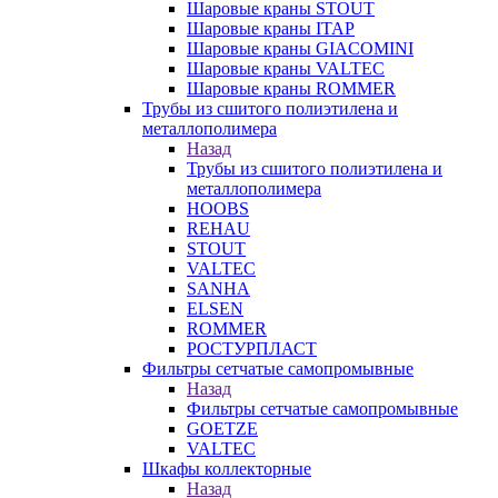
Шаровые краны STOUT
Шаровые краны ITAP
Шаровые краны GIACOMINI
Шаровые краны VALTEC
Шаровые краны ROMMER
Трубы из сшитого полиэтилена и
металлополимера
Назад
Трубы из сшитого полиэтилена и
металлополимера
HOOBS
REHAU
STOUT
VALTEC
SANHA
ELSEN
ROMMER
РОСТУРПЛАСТ
Фильтры сетчатые самопромывные
Назад
Фильтры сетчатые самопромывные
GOETZE
VALTEC
Шкафы коллекторные
Назад