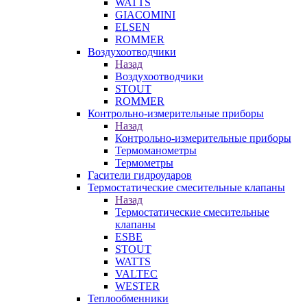
WATTS
GIACOMINI
ELSEN
ROMMER
Воздухоотводчики
Назад
Воздухоотводчики
STOUT
ROMMER
Контрольно-измерительные приборы
Назад
Контрольно-измерительные приборы
Термоманометры
Термометры
Гасители гидроударов
Термостатические смесительные клапаны
Назад
Термостатические смесительные
клапаны
ESBE
STOUT
WATTS
VALTEC
WESTER
Теплообменники