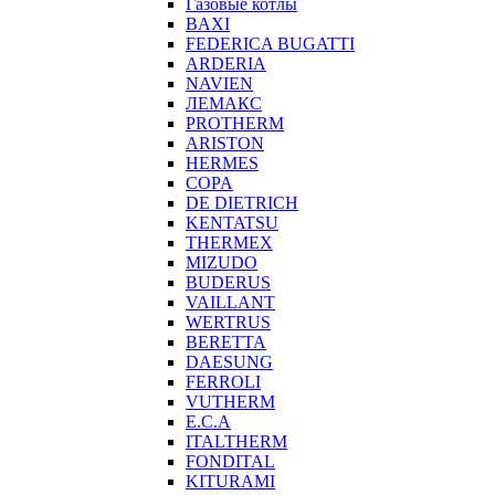
Газовые котлы
BAXI
FEDERICA BUGATTI
ARDERIA
NAVIEN
ЛЕМАКС
PROTHERM
ARISTON
HERMES
COPA
DE DIETRICH
KENTATSU
THERMEX
MIZUDO
BUDERUS
VAILLANT
WERTRUS
BERETTA
DAESUNG
FERROLI
VUTHERM
E.C.A
ITALTHERM
FONDITAL
KITURAMI