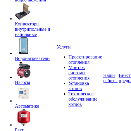
Конвекторы
внутрипольные и
напольные
Услуги
Проектирование
Водонагреватели
отопления
Монтаж
системы
Наши
Внест
отопления
работы
предо
Насосы
Установка
котлов
Техническое
обслуживание
котлов
Автоматика
Баки