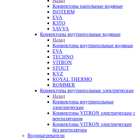
Назад
Конвекторы напольные водяные
ISOTERM
EVA
КЗТО
SAVVA
Конвекторы внутрипольные водяные
Назад
Конвекторы внутрипольные водяные
EVA
TECHNO
VITRON
STOUT
KVZ
ROYAL THERMO
ROMMER
Конвекторы внутрипольные электрические
Назад
Конвекторы внутрипольные
электрические
Конвекторы VITRON электрические с
вентилятором
Конвекторы VITRON электрические
без вентилятора
Водонагреватели