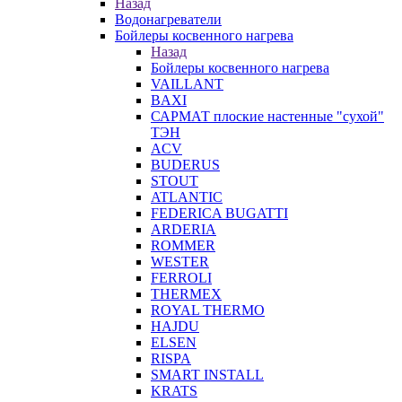
Назад
Водонагреватели
Бойлеры косвенного нагрева
Назад
Бойлеры косвенного нагрева
VAILLANT
BAXI
САРМАТ плоские настенные "сухой"
ТЭН
ACV
BUDERUS
STOUT
ATLANTIC
FEDERICA BUGATTI
ARDERIA
ROMMER
WESTER
FERROLI
THERMEX
ROYAL THERMO
HAJDU
ELSEN
RISPA
SMART INSTALL
KRATS