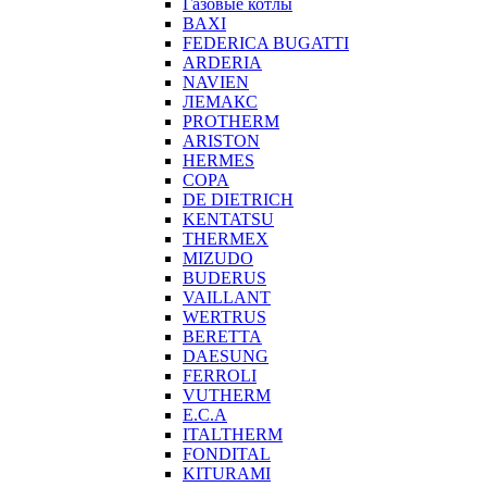
Газовые котлы
BAXI
FEDERICA BUGATTI
ARDERIA
NAVIEN
ЛЕМАКС
PROTHERM
ARISTON
HERMES
COPA
DE DIETRICH
KENTATSU
THERMEX
MIZUDO
BUDERUS
VAILLANT
WERTRUS
BERETTA
DAESUNG
FERROLI
VUTHERM
E.C.A
ITALTHERM
FONDITAL
KITURAMI