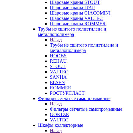
Шаровые краны STOUT
Шаровые краны ITAP
Шаровые краны GIACOMINI
Шаровые краны VALTEC
Шаровые краны ROMMER
Трубы из сшитого полиэтилена и
металлополимера
Назад
Трубы из сшитого полиэтилена и
металлополимера
HOOBS
REHAU
STOUT
VALTEC
SANHA
ELSEN
ROMMER
РОСТУРПЛАСТ
Фильтры сетчатые самопромывные
Назад
Фильтры сетчатые самопромывные
GOETZE
VALTEC
Шкафы коллекторные
Назад