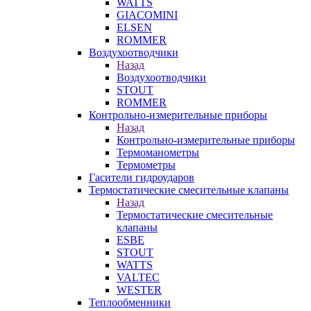
WATTS
GIACOMINI
ELSEN
ROMMER
Воздухоотводчики
Назад
Воздухоотводчики
STOUT
ROMMER
Контрольно-измерительные приборы
Назад
Контрольно-измерительные приборы
Термоманометры
Термометры
Гасители гидроударов
Термостатические смесительные клапаны
Назад
Термостатические смесительные
клапаны
ESBE
STOUT
WATTS
VALTEC
WESTER
Теплообменники