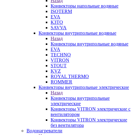
Назад
Конвекторы напольные водяные
ISOTERM
EVA
КЗТО
SAVVA
Конвекторы внутрипольные водяные
Назад
Конвекторы внутрипольные водяные
EVA
TECHNO
VITRON
STOUT
KVZ
ROYAL THERMO
ROMMER
Конвекторы внутрипольные электрические
Назад
Конвекторы внутрипольные
электрические
Конвекторы VITRON электрические с
вентилятором
Конвекторы VITRON электрические
без вентилятора
Водонагреватели