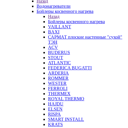
Назад
Водонагреватели
Бойлеры косвенного нагрева
Назад
Бойлеры косвенного нагрева
VAILLANT
BAXI
САРМАТ плоские настенные "сухой"
ТЭН
ACV
BUDERUS
STOUT
ATLANTIC
FEDERICA BUGATTI
ARDERIA
ROMMER
WESTER
FERROLI
THERMEX
ROYAL THERMO
HAJDU
ELSEN
RISPA
SMART INSTALL
KRATS