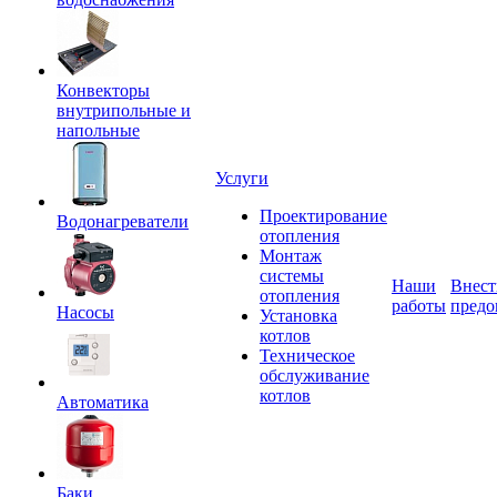
Конвекторы
внутрипольные и
напольные
Услуги
Проектирование
Водонагреватели
отопления
Монтаж
системы
Наши
Внест
отопления
работы
предо
Насосы
Установка
котлов
Техническое
обслуживание
котлов
Автоматика
Баки