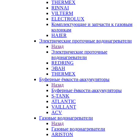
THERMEX
RINNAI
VILTERM
ELECTROLUX
Комплектующие и запчасти к газовым
колонкам
HAIER
Электрические проточные водонагреватели
Назад
Электрические проточные
водонагреватели
REDRING
ЭВАН
THERMEX
Буферные ёмкости-аккумуляторы
Назад
Буферные ёмкости-аккумуляторы
S-TANK
ATLANTIC
VAILLANT
ACV
Газовые водонагреватели
Назад
Газовые водонагреватели
ARISTON