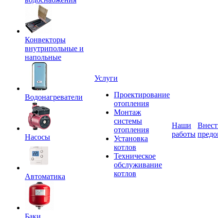
Конвекторы
внутрипольные и
напольные
Услуги
Проектирование
Водонагреватели
отопления
Монтаж
системы
Наши
Внест
отопления
работы
предо
Насосы
Установка
котлов
Техническое
обслуживание
котлов
Автоматика
Баки