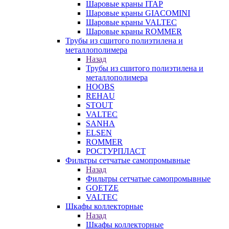
Шаровые краны ITAP
Шаровые краны GIACOMINI
Шаровые краны VALTEC
Шаровые краны ROMMER
Трубы из сшитого полиэтилена и
металлополимера
Назад
Трубы из сшитого полиэтилена и
металлополимера
HOOBS
REHAU
STOUT
VALTEC
SANHA
ELSEN
ROMMER
РОСТУРПЛАСТ
Фильтры сетчатые самопромывные
Назад
Фильтры сетчатые самопромывные
GOETZE
VALTEC
Шкафы коллекторные
Назад
Шкафы коллекторные