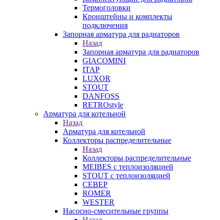
Термоголовки
Кронштейны и комплекты
подключения
Запорная арматура для радиаторов
Назад
Запорная арматура для радиаторов
GIACOMINI
ITAP
LUXOR
STOUT
DANFOSS
RETROstyle
Арматура для котельной
Назад
Арматура для котельной
Коллекторы распределительные
Назад
Коллекторы распределительные
MEIBES с теплоизоляцией
STOUT с теплоизоляцией
СЕВЕР
ROMER
WESTER
Насосно-смесительные группы
Назад