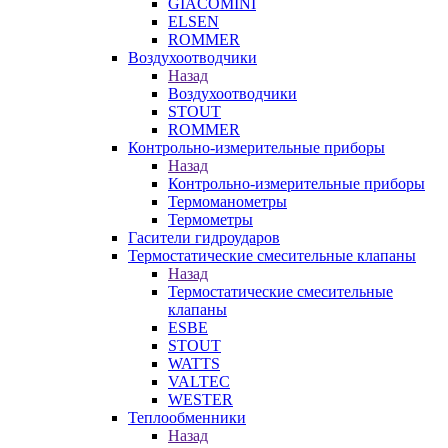
GIACOMINI
ELSEN
ROMMER
Воздухоотводчики
Назад
Воздухоотводчики
STOUT
ROMMER
Контрольно-измерительные приборы
Назад
Контрольно-измерительные приборы
Термоманометры
Термометры
Гасители гидроударов
Термостатические смесительные клапаны
Назад
Термостатические смесительные
клапаны
ESBE
STOUT
WATTS
VALTEC
WESTER
Теплообменники
Назад