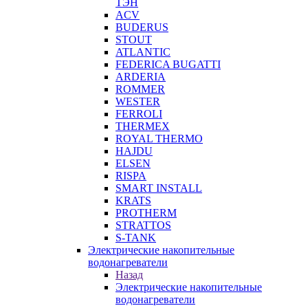
ТЭН
ACV
BUDERUS
STOUT
ATLANTIC
FEDERICA BUGATTI
ARDERIA
ROMMER
WESTER
FERROLI
THERMEX
ROYAL THERMO
HAJDU
ELSEN
RISPA
SMART INSTALL
KRATS
PROTHERM
STRATTOS
S-TANK
Электрические накопительные
водонагреватели
Назад
Электрические накопительные
водонагреватели