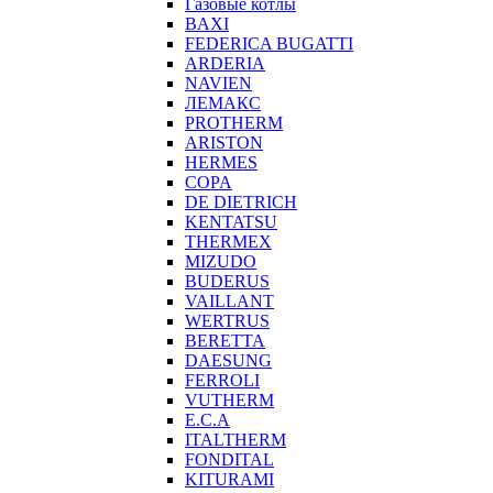
Газовые котлы
BAXI
FEDERICA BUGATTI
ARDERIA
NAVIEN
ЛЕМАКС
PROTHERM
ARISTON
HERMES
COPA
DE DIETRICH
KENTATSU
THERMEX
MIZUDO
BUDERUS
VAILLANT
WERTRUS
BERETTA
DAESUNG
FERROLI
VUTHERM
E.C.A
ITALTHERM
FONDITAL
KITURAMI