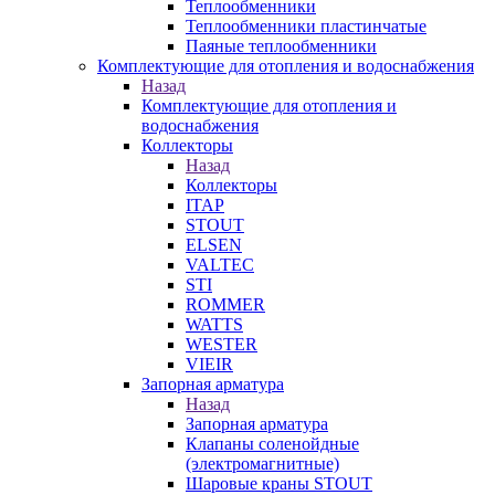
Теплообменники
Теплообменники пластинчатые
Паяные теплообменники
Комплектующие для отопления и водоснабжения
Назад
Комплектующие для отопления и
водоснабжения
Коллекторы
Назад
Коллекторы
ITAP
STOUT
ELSEN
VALTEC
STI
ROMMER
WATTS
WESTER
VIEIR
Запорная арматура
Назад
Запорная арматура
Клапаны соленойдные
(электромагнитные)
Шаровые краны STOUT