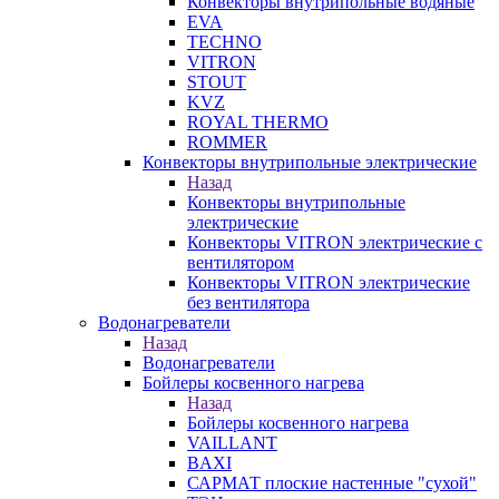
Конвекторы внутрипольные водяные
EVA
TECHNO
VITRON
STOUT
KVZ
ROYAL THERMO
ROMMER
Конвекторы внутрипольные электрические
Назад
Конвекторы внутрипольные
электрические
Конвекторы VITRON электрические с
вентилятором
Конвекторы VITRON электрические
без вентилятора
Водонагреватели
Назад
Водонагреватели
Бойлеры косвенного нагрева
Назад
Бойлеры косвенного нагрева
VAILLANT
BAXI
САРМАТ плоские настенные "сухой"