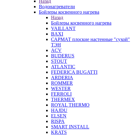
Назад
Водонагреватели
Бойлеры косвенного нагрева
Назад
Бойлеры косвенного нагрева
VAILLANT
BAXI
САРМАТ плоские настенные "сухой"
ТЭН
ACV
BUDERUS
STOUT
ATLANTIC
FEDERICA BUGATTI
ARDERIA
ROMMER
WESTER
FERROLI
THERMEX
ROYAL THERMO
HAJDU
ELSEN
RISPA
SMART INSTALL
KRATS