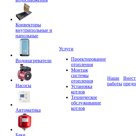
Конвекторы
внутрипольные и
напольные
Услуги
Проектирование
Водонагреватели
отопления
Монтаж
системы
Наши
Внест
отопления
работы
предо
Насосы
Установка
котлов
Техническое
обслуживание
котлов
Автоматика
Баки