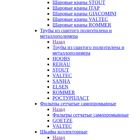
Шаровые краны STOUT
Шаровые краны ITAP
Шаровые краны GIACOMINI
Шаровые краны VALTEC
Шаровые краны ROMMER
Трубы из сшитого полиэтилена и
металлополимера
Назад
Трубы из сшитого полиэтилена и
металлополимера
HOOBS
REHAU
STOUT
VALTEC
SANHA
ELSEN
ROMMER
РОСТУРПЛАСТ
Фильтры сетчатые самопромывные
Назад
Фильтры сетчатые самопромывные
GOETZE
VALTEC
Шкафы коллекторные
Назад