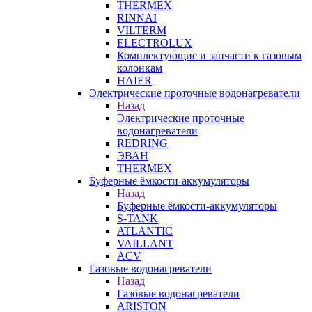
THERMEX
RINNAI
VILTERM
ELECTROLUX
Комплектующие и запчасти к газовым
колонкам
HAIER
Электрические проточные водонагреватели
Назад
Электрические проточные
водонагреватели
REDRING
ЭВАН
THERMEX
Буферные ёмкости-аккумуляторы
Назад
Буферные ёмкости-аккумуляторы
S-TANK
ATLANTIC
VAILLANT
ACV
Газовые водонагреватели
Назад
Газовые водонагреватели
ARISTON