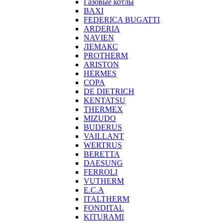
Газовые котлы
BAXI
FEDERICA BUGATTI
ARDERIA
NAVIEN
ЛЕМАКС
PROTHERM
ARISTON
HERMES
COPA
DE DIETRICH
KENTATSU
THERMEX
MIZUDO
BUDERUS
VAILLANT
WERTRUS
BERETTA
DAESUNG
FERROLI
VUTHERM
E.C.A
ITALTHERM
FONDITAL
KITURAMI