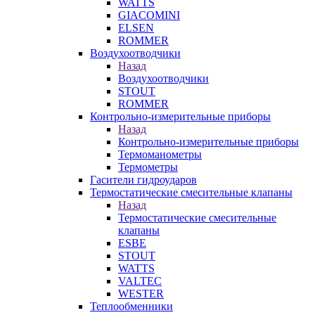
WATTS
GIACOMINI
ELSEN
ROMMER
Воздухоотводчики
Назад
Воздухоотводчики
STOUT
ROMMER
Контрольно-измерительные приборы
Назад
Контрольно-измерительные приборы
Термоманометры
Термометры
Гасители гидроударов
Термостатические смесительные клапаны
Назад
Термостатические смесительные
клапаны
ESBE
STOUT
WATTS
VALTEC
WESTER
Теплообменники