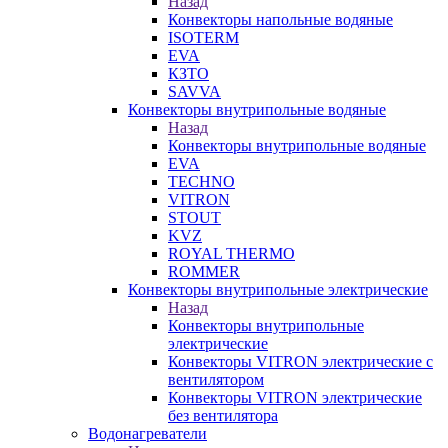
Назад
Конвекторы напольные водяные
ISOTERM
EVA
КЗТО
SAVVA
Конвекторы внутрипольные водяные
Назад
Конвекторы внутрипольные водяные
EVA
TECHNO
VITRON
STOUT
KVZ
ROYAL THERMO
ROMMER
Конвекторы внутрипольные электрические
Назад
Конвекторы внутрипольные
электрические
Конвекторы VITRON электрические с
вентилятором
Конвекторы VITRON электрические
без вентилятора
Водонагреватели