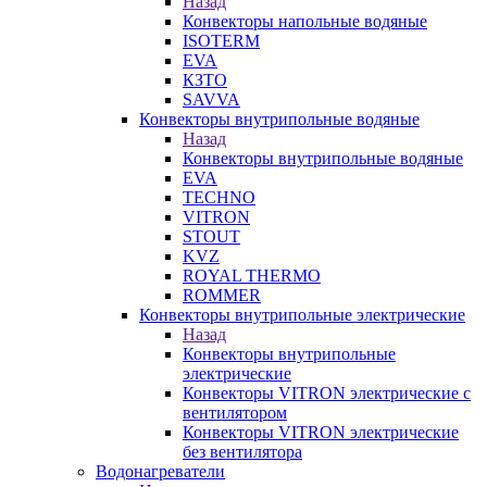
Назад
Конвекторы напольные водяные
ISOTERM
EVA
КЗТО
SAVVA
Конвекторы внутрипольные водяные
Назад
Конвекторы внутрипольные водяные
EVA
TECHNO
VITRON
STOUT
KVZ
ROYAL THERMO
ROMMER
Конвекторы внутрипольные электрические
Назад
Конвекторы внутрипольные
электрические
Конвекторы VITRON электрические с
вентилятором
Конвекторы VITRON электрические
без вентилятора
Водонагреватели