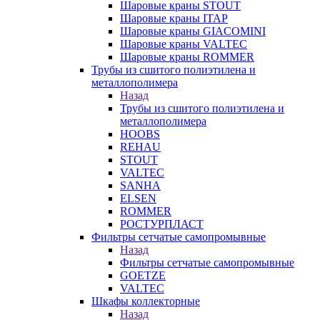
Шаровые краны STOUT
Шаровые краны ITAP
Шаровые краны GIACOMINI
Шаровые краны VALTEC
Шаровые краны ROMMER
Трубы из сшитого полиэтилена и
металлополимера
Назад
Трубы из сшитого полиэтилена и
металлополимера
HOOBS
REHAU
STOUT
VALTEC
SANHA
ELSEN
ROMMER
РОСТУРПЛАСТ
Фильтры сетчатые самопромывные
Назад
Фильтры сетчатые самопромывные
GOETZE
VALTEC
Шкафы коллекторные
Назад