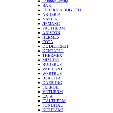
Газовые котлы
BAXI
FEDERICA BUGATTI
ARDERIA
NAVIEN
ЛЕМАКС
PROTHERM
ARISTON
HERMES
COPA
DE DIETRICH
KENTATSU
THERMEX
MIZUDO
BUDERUS
VAILLANT
WERTRUS
BERETTA
DAESUNG
FERROLI
VUTHERM
E.C.A
ITALTHERM
FONDITAL
KITURAMI