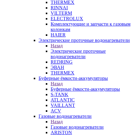
THERMEX
RINNAI
VILTERM
ELECTROLUX
Комплектующие и запчасти к газовым
колонкам
HAIER
Электрические проточные водонагреватели
Назад
Электрические проточные
водонагреватели
REDRING
ЭВАН
THERMEX
Буферные ёмкости-аккумуляторы
Назад
Буферные ёмкости-аккумуляторы
S-TANK
ATLANTIC
VAILLANT
ACV
Газовые водонагреватели
Назад
Газовые водонагреватели
ARISTON