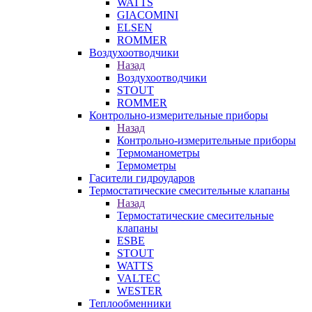
WATTS
GIACOMINI
ELSEN
ROMMER
Воздухоотводчики
Назад
Воздухоотводчики
STOUT
ROMMER
Контрольно-измерительные приборы
Назад
Контрольно-измерительные приборы
Термоманометры
Термометры
Гасители гидроударов
Термостатические смесительные клапаны
Назад
Термостатические смесительные
клапаны
ESBE
STOUT
WATTS
VALTEC
WESTER
Теплообменники