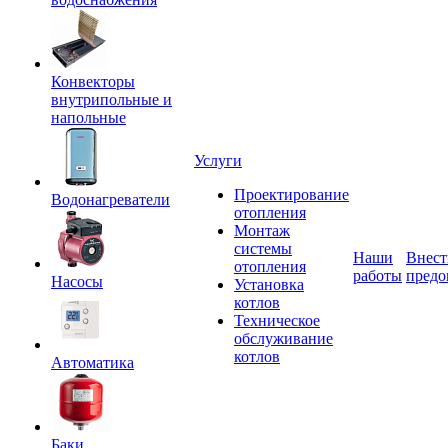
Конвекторы
внутрипольные и
напольные
Услуги
Проектирование
Водонагреватели
отопления
Монтаж
системы
Наши
Внест
отопления
работы
предо
Насосы
Установка
котлов
Техническое
обслуживание
котлов
Автоматика
Баки