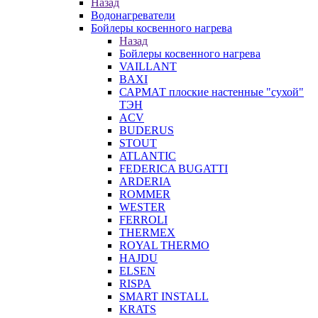
Назад
Водонагреватели
Бойлеры косвенного нагрева
Назад
Бойлеры косвенного нагрева
VAILLANT
BAXI
САРМАТ плоские настенные "сухой"
ТЭН
ACV
BUDERUS
STOUT
ATLANTIC
FEDERICA BUGATTI
ARDERIA
ROMMER
WESTER
FERROLI
THERMEX
ROYAL THERMO
HAJDU
ELSEN
RISPA
SMART INSTALL
KRATS