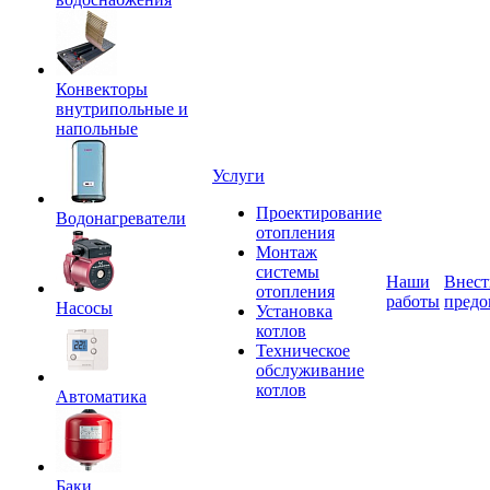
Конвекторы
внутрипольные и
напольные
Услуги
Проектирование
Водонагреватели
отопления
Монтаж
системы
Наши
Внест
отопления
работы
предо
Насосы
Установка
котлов
Техническое
обслуживание
котлов
Автоматика
Баки