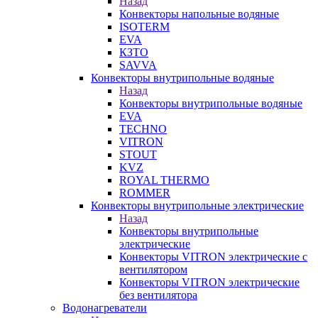
Назад
Конвекторы напольные водяные
ISOTERM
EVA
КЗТО
SAVVA
Конвекторы внутрипольные водяные
Назад
Конвекторы внутрипольные водяные
EVA
TECHNO
VITRON
STOUT
KVZ
ROYAL THERMO
ROMMER
Конвекторы внутрипольные электрические
Назад
Конвекторы внутрипольные
электрические
Конвекторы VITRON электрические с
вентилятором
Конвекторы VITRON электрические
без вентилятора
Водонагреватели