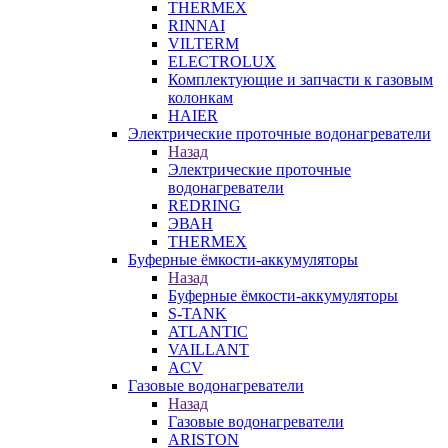
THERMEX
RINNAI
VILTERM
ELECTROLUX
Комплектующие и запчасти к газовым
колонкам
HAIER
Электрические проточные водонагреватели
Назад
Электрические проточные
водонагреватели
REDRING
ЭВАН
THERMEX
Буферные ёмкости-аккумуляторы
Назад
Буферные ёмкости-аккумуляторы
S-TANK
ATLANTIC
VAILLANT
ACV
Газовые водонагреватели
Назад
Газовые водонагреватели
ARISTON