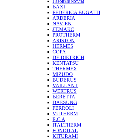
Газовые котлы
BAXI
FEDERICA BUGATTI
ARDERIA
NAVIEN
ЛЕМАКС
PROTHERM
ARISTON
HERMES
COPA
DE DIETRICH
KENTATSU
THERMEX
MIZUDO
BUDERUS
VAILLANT
WERTRUS
BERETTA
DAESUNG
FERROLI
VUTHERM
E.C.A
ITALTHERM
FONDITAL
KITURAMI