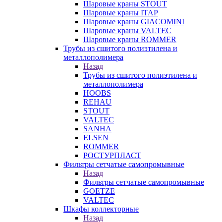
Шаровые краны STOUT
Шаровые краны ITAP
Шаровые краны GIACOMINI
Шаровые краны VALTEC
Шаровые краны ROMMER
Трубы из сшитого полиэтилена и
металлополимера
Назад
Трубы из сшитого полиэтилена и
металлополимера
HOOBS
REHAU
STOUT
VALTEC
SANHA
ELSEN
ROMMER
РОСТУРПЛАСТ
Фильтры сетчатые самопромывные
Назад
Фильтры сетчатые самопромывные
GOETZE
VALTEC
Шкафы коллекторные
Назад