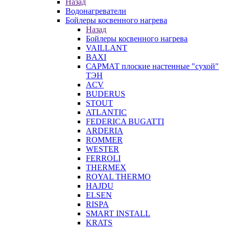
Назад
Водонагреватели
Бойлеры косвенного нагрева
Назад
Бойлеры косвенного нагрева
VAILLANT
BAXI
САРМАТ плоские настенные "сухой"
ТЭН
ACV
BUDERUS
STOUT
ATLANTIC
FEDERICA BUGATTI
ARDERIA
ROMMER
WESTER
FERROLI
THERMEX
ROYAL THERMO
HAJDU
ELSEN
RISPA
SMART INSTALL
KRATS