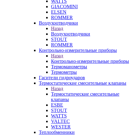
WATTS
GIACOMINI
ELSEN
ROMMER
Воздухоотводчики
Назад
Воздухоотводчики
STOUT
ROMMER
Контрольно-измерительные приборы
Назад
Контрольно-измерительные приборы
Термоманометры
Термометры
Гасители гидроударов
Термостатические смесительные клапаны
Назад
Термостатические смесительные
клапаны
ESBE
STOUT
WATTS
VALTEC
WESTER
Теплообменники