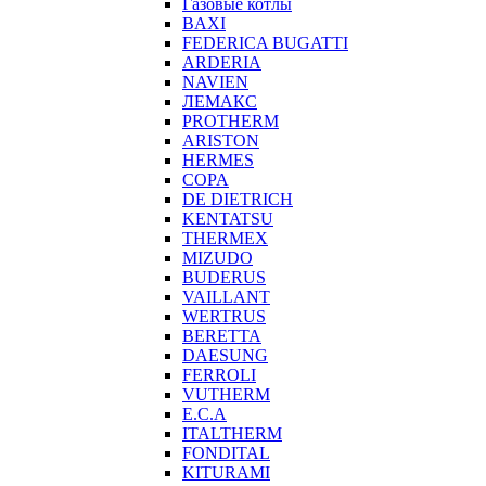
Газовые котлы
BAXI
FEDERICA BUGATTI
ARDERIA
NAVIEN
ЛЕМАКС
PROTHERM
ARISTON
HERMES
COPA
DE DIETRICH
KENTATSU
THERMEX
MIZUDO
BUDERUS
VAILLANT
WERTRUS
BERETTA
DAESUNG
FERROLI
VUTHERM
E.C.A
ITALTHERM
FONDITAL
KITURAMI