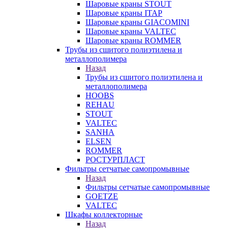
Шаровые краны STOUT
Шаровые краны ITAP
Шаровые краны GIACOMINI
Шаровые краны VALTEC
Шаровые краны ROMMER
Трубы из сшитого полиэтилена и
металлополимера
Назад
Трубы из сшитого полиэтилена и
металлополимера
HOOBS
REHAU
STOUT
VALTEC
SANHA
ELSEN
ROMMER
РОСТУРПЛАСТ
Фильтры сетчатые самопромывные
Назад
Фильтры сетчатые самопромывные
GOETZE
VALTEC
Шкафы коллекторные
Назад