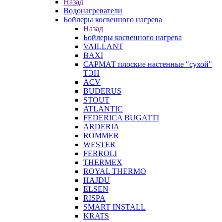
Назад
Водонагреватели
Бойлеры косвенного нагрева
Назад
Бойлеры косвенного нагрева
VAILLANT
BAXI
САРМАТ плоские настенные "сухой"
ТЭН
ACV
BUDERUS
STOUT
ATLANTIC
FEDERICA BUGATTI
ARDERIA
ROMMER
WESTER
FERROLI
THERMEX
ROYAL THERMO
HAJDU
ELSEN
RISPA
SMART INSTALL
KRATS