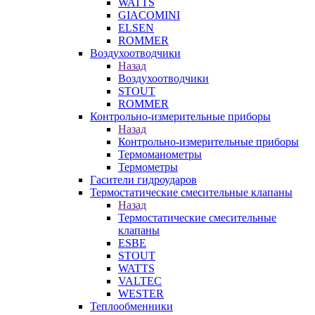
WATTS
GIACOMINI
ELSEN
ROMMER
Воздухоотводчики
Назад
Воздухоотводчики
STOUT
ROMMER
Контрольно-измерительные приборы
Назад
Контрольно-измерительные приборы
Термоманометры
Термометры
Гасители гидроударов
Термостатические смесительные клапаны
Назад
Термостатические смесительные
клапаны
ESBE
STOUT
WATTS
VALTEC
WESTER
Теплообменники