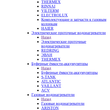
THERMEX
RINNAI
VILTERM
ELECTROLUX
Комплектующие и запчасти к газовым
колонкам
HAIER
Электрические проточные водонагреватели
Назад
Электрические проточные
водонагреватели
REDRING
ЭВАН
THERMEX
Буферные ёмкости-аккумуляторы
Назад
Буферные ёмкости-аккумуляторы
S-TANK
ATLANTIC
VAILLANT
ACV
Газовые водонагреватели
Назад
Газовые водонагреватели
ARISTON