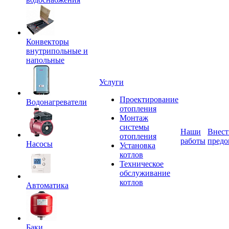
Конвекторы
внутрипольные и
напольные
Услуги
Проектирование
Водонагреватели
отопления
Монтаж
системы
Наши
Внест
отопления
работы
предо
Насосы
Установка
котлов
Техническое
обслуживание
котлов
Автоматика
Баки