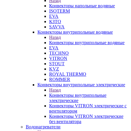
Назад
Конвекторы напольные водяные
ISOTERM
EVA
КЗТО
SAVVA
Конвекторы внутрипольные водяные
Назад
Конвекторы внутрипольные водяные
EVA
TECHNO
VITRON
STOUT
KVZ
ROYAL THERMO
ROMMER
Конвекторы внутрипольные электрические
Назад
Конвекторы внутрипольные
электрические
Конвекторы VITRON электрические с
вентилятором
Конвекторы VITRON электрические
без вентилятора
Водонагреватели