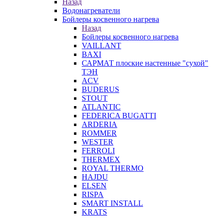
Назад
Водонагреватели
Бойлеры косвенного нагрева
Назад
Бойлеры косвенного нагрева
VAILLANT
BAXI
САРМАТ плоские настенные "сухой"
ТЭН
ACV
BUDERUS
STOUT
ATLANTIC
FEDERICA BUGATTI
ARDERIA
ROMMER
WESTER
FERROLI
THERMEX
ROYAL THERMO
HAJDU
ELSEN
RISPA
SMART INSTALL
KRATS