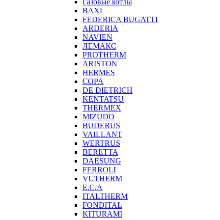
Газовые котлы
BAXI
FEDERICA BUGATTI
ARDERIA
NAVIEN
ЛЕМАКС
PROTHERM
ARISTON
HERMES
COPA
DE DIETRICH
KENTATSU
THERMEX
MIZUDO
BUDERUS
VAILLANT
WERTRUS
BERETTA
DAESUNG
FERROLI
VUTHERM
E.C.A
ITALTHERM
FONDITAL
KITURAMI