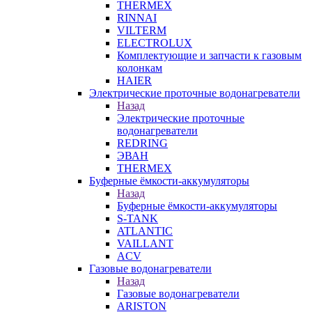
THERMEX
RINNAI
VILTERM
ELECTROLUX
Комплектующие и запчасти к газовым
колонкам
HAIER
Электрические проточные водонагреватели
Назад
Электрические проточные
водонагреватели
REDRING
ЭВАН
THERMEX
Буферные ёмкости-аккумуляторы
Назад
Буферные ёмкости-аккумуляторы
S-TANK
ATLANTIC
VAILLANT
ACV
Газовые водонагреватели
Назад
Газовые водонагреватели
ARISTON