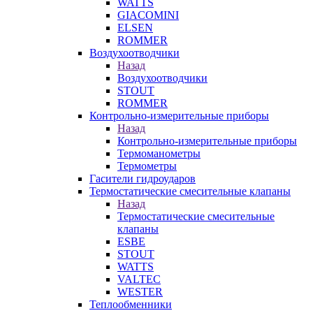
WATTS
GIACOMINI
ELSEN
ROMMER
Воздухоотводчики
Назад
Воздухоотводчики
STOUT
ROMMER
Контрольно-измерительные приборы
Назад
Контрольно-измерительные приборы
Термоманометры
Термометры
Гасители гидроударов
Термостатические смесительные клапаны
Назад
Термостатические смесительные
клапаны
ESBE
STOUT
WATTS
VALTEC
WESTER
Теплообменники