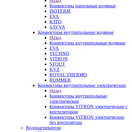
Назад
Конвекторы напольные водяные
ISOTERM
EVA
КЗТО
SAVVA
Конвекторы внутрипольные водяные
Назад
Конвекторы внутрипольные водяные
EVA
TECHNO
VITRON
STOUT
KVZ
ROYAL THERMO
ROMMER
Конвекторы внутрипольные электрические
Назад
Конвекторы внутрипольные
электрические
Конвекторы VITRON электрические с
вентилятором
Конвекторы VITRON электрические
без вентилятора
Водонагреватели