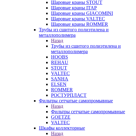
Шаровые краны STOUT
Шаровые краны ITAP
Шаровые краны GIACOMINI
Шаровые краны VALTEC
Шаровые краны ROMMER
Трубы из сшитого полиэтилена и
металлополимера
Назад
Трубы из сшитого полиэтилена и
металлополимера
HOOBS
REHAU
STOUT
VALTEC
SANHA
ELSEN
ROMMER
РОСТУРПЛАСТ
Фильтры сетчатые самопромывные
Назад
Фильтры сетчатые самопромывные
GOETZE
VALTEC
Шкафы коллекторные
Назад