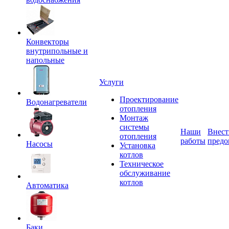
Конвекторы
внутрипольные и
напольные
Услуги
Проектирование
Водонагреватели
отопления
Монтаж
системы
Наши
Внест
отопления
работы
предо
Насосы
Установка
котлов
Техническое
обслуживание
котлов
Автоматика
Баки