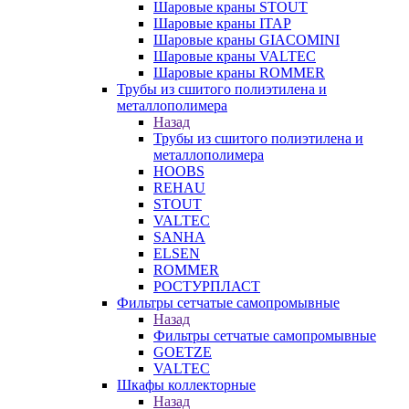
Шаровые краны STOUT
Шаровые краны ITAP
Шаровые краны GIACOMINI
Шаровые краны VALTEC
Шаровые краны ROMMER
Трубы из сшитого полиэтилена и
металлополимера
Назад
Трубы из сшитого полиэтилена и
металлополимера
HOOBS
REHAU
STOUT
VALTEC
SANHA
ELSEN
ROMMER
РОСТУРПЛАСТ
Фильтры сетчатые самопромывные
Назад
Фильтры сетчатые самопромывные
GOETZE
VALTEC
Шкафы коллекторные
Назад