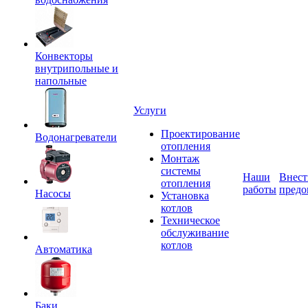
Конвекторы
внутрипольные и
напольные
Услуги
Проектирование
Водонагреватели
отопления
Монтаж
системы
Наши
Внест
отопления
работы
предо
Насосы
Установка
котлов
Техническое
обслуживание
котлов
Автоматика
Баки