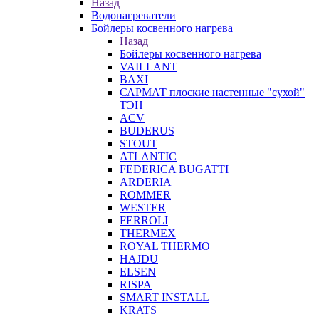
Назад
Водонагреватели
Бойлеры косвенного нагрева
Назад
Бойлеры косвенного нагрева
VAILLANT
BAXI
САРМАТ плоские настенные "сухой"
ТЭН
ACV
BUDERUS
STOUT
ATLANTIC
FEDERICA BUGATTI
ARDERIA
ROMMER
WESTER
FERROLI
THERMEX
ROYAL THERMO
HAJDU
ELSEN
RISPA
SMART INSTALL
KRATS