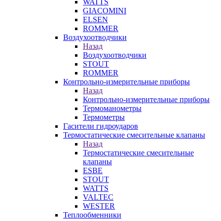
WATTS
GIACOMINI
ELSEN
ROMMER
Воздухоотводчики
Назад
Воздухоотводчики
STOUT
ROMMER
Контрольно-измерительные приборы
Назад
Контрольно-измерительные приборы
Термоманометры
Термометры
Гасители гидроударов
Термостатические смесительные клапаны
Назад
Термостатические смесительные
клапаны
ESBE
STOUT
WATTS
VALTEC
WESTER
Теплообменники