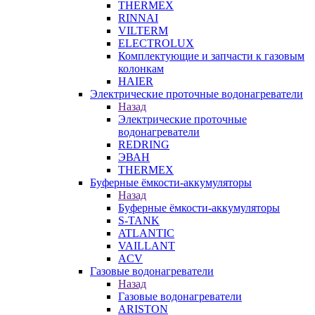
THERMEX
RINNAI
VILTERM
ELECTROLUX
Комплектующие и запчасти к газовым
колонкам
HAIER
Электрические проточные водонагреватели
Назад
Электрические проточные
водонагреватели
REDRING
ЭВАН
THERMEX
Буферные ёмкости-аккумуляторы
Назад
Буферные ёмкости-аккумуляторы
S-TANK
ATLANTIC
VAILLANT
ACV
Газовые водонагреватели
Назад
Газовые водонагреватели
ARISTON