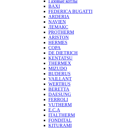
Газовые котлы
BAXI
FEDERICA BUGATTI
ARDERIA
NAVIEN
ЛЕМАКС
PROTHERM
ARISTON
HERMES
COPA
DE DIETRICH
KENTATSU
THERMEX
MIZUDO
BUDERUS
VAILLANT
WERTRUS
BERETTA
DAESUNG
FERROLI
VUTHERM
E.C.A
ITALTHERM
FONDITAL
KITURAMI