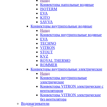
Назад
Конвекторы напольные водяные
ISOTERM
EVA
КЗТО
SAVVA
Конвекторы внутрипольные водяные
Назад
Конвекторы внутрипольные водяные
EVA
TECHNO
VITRON
STOUT
KVZ
ROYAL THERMO
ROMMER
Конвекторы внутрипольные электрические
Назад
Конвекторы внутрипольные
электрические
Конвекторы VITRON электрические с
вентилятором
Конвекторы VITRON электрические
без вентилятора
Водонагреватели