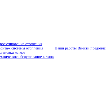
роектирование отопления
онтаж системы отопления
Наши работы
Внести предопла
становка котлов
ехническое обслуживание котлов