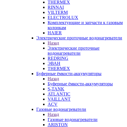
THERMEX
RINNAI
VILTERM
ELECTROLUX
Комплектующие и запчасти к газовым
колонкам
HAIER
Электрические проточные водонагреватели
Назад
Электрические проточные
водонагреватели
REDRING
ЭВАН
THERMEX
Буферные ёмкости-аккумуляторы
Назад
Буферные ёмкости-аккумуляторы
S-TANK
ATLANTIC
VAILLANT
ACV
Газовые водонагреватели
Назад
Газовые водонагреватели
ARISTON