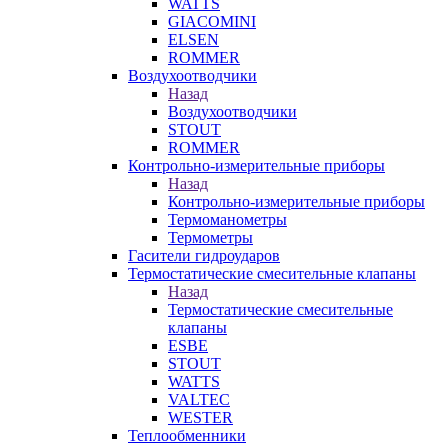
WATTS
GIACOMINI
ELSEN
ROMMER
Воздухоотводчики
Назад
Воздухоотводчики
STOUT
ROMMER
Контрольно-измерительные приборы
Назад
Контрольно-измерительные приборы
Термоманометры
Термометры
Гасители гидроударов
Термостатические смесительные клапаны
Назад
Термостатические смесительные
клапаны
ESBE
STOUT
WATTS
VALTEC
WESTER
Теплообменники