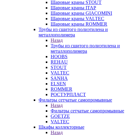
Шаровые краны STOUT
Шаровые краны ITAP
Шаровые краны GIACOMINI
Шаровые краны VALTEC
Шаровые краны ROMMER
Трубы из сшитого полиэтилена и
металлополимера
Назад
Трубы из сшитого полиэтилена и
металлополимера
HOOBS
REHAU
STOUT
VALTEC
SANHA
ELSEN
ROMMER
РОСТУРПЛАСТ
Фильтры сетчатые самопромывные
Назад
Фильтры сетчатые самопромывные
GOETZE
VALTEC
Шкафы коллекторные
Назад