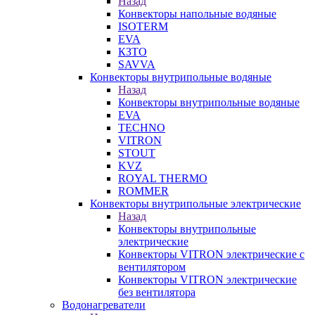
Назад
Конвекторы напольные водяные
ISOTERM
EVA
КЗТО
SAVVA
Конвекторы внутрипольные водяные
Назад
Конвекторы внутрипольные водяные
EVA
TECHNO
VITRON
STOUT
KVZ
ROYAL THERMO
ROMMER
Конвекторы внутрипольные электрические
Назад
Конвекторы внутрипольные
электрические
Конвекторы VITRON электрические с
вентилятором
Конвекторы VITRON электрические
без вентилятора
Водонагреватели