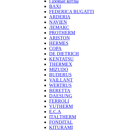
Газовые котлы
BAXI
FEDERICA BUGATTI
ARDERIA
NAVIEN
ЛЕМАКС
PROTHERM
ARISTON
HERMES
COPA
DE DIETRICH
KENTATSU
THERMEX
MIZUDO
BUDERUS
VAILLANT
WERTRUS
BERETTA
DAESUNG
FERROLI
VUTHERM
E.C.A
ITALTHERM
FONDITAL
KITURAMI