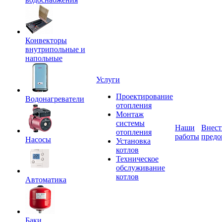
Конвекторы
внутрипольные и
напольные
Услуги
Проектирование
Водонагреватели
отопления
Монтаж
системы
Наши
Внест
отопления
работы
предо
Насосы
Установка
котлов
Техническое
обслуживание
котлов
Автоматика
Баки