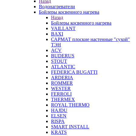
Назад
Водонагреватели
Бойлеры косвенного нагрева
Назад
Бойлеры косвенного нагрева
VAILLANT
BAXI
САРМАТ плоские настенные "сухой"
ТЭН
ACV
BUDERUS
STOUT
ATLANTIC
FEDERICA BUGATTI
ARDERIA
ROMMER
WESTER
FERROLI
THERMEX
ROYAL THERMO
HAJDU
ELSEN
RISPA
SMART INSTALL
KRATS