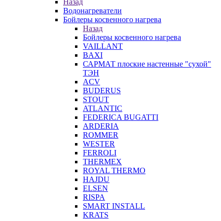
Назад
Водонагреватели
Бойлеры косвенного нагрева
Назад
Бойлеры косвенного нагрева
VAILLANT
BAXI
САРМАТ плоские настенные "сухой"
ТЭН
ACV
BUDERUS
STOUT
ATLANTIC
FEDERICA BUGATTI
ARDERIA
ROMMER
WESTER
FERROLI
THERMEX
ROYAL THERMO
HAJDU
ELSEN
RISPA
SMART INSTALL
KRATS