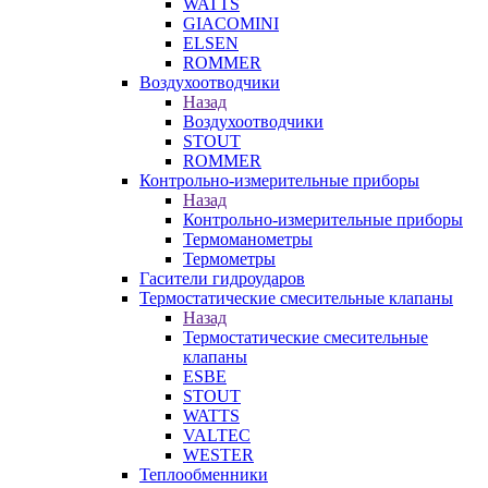
WATTS
GIACOMINI
ELSEN
ROMMER
Воздухоотводчики
Назад
Воздухоотводчики
STOUT
ROMMER
Контрольно-измерительные приборы
Назад
Контрольно-измерительные приборы
Термоманометры
Термометры
Гасители гидроударов
Термостатические смесительные клапаны
Назад
Термостатические смесительные
клапаны
ESBE
STOUT
WATTS
VALTEC
WESTER
Теплообменники