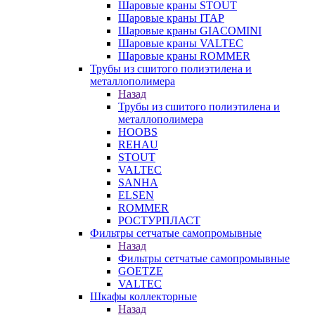
Шаровые краны STOUT
Шаровые краны ITAP
Шаровые краны GIACOMINI
Шаровые краны VALTEC
Шаровые краны ROMMER
Трубы из сшитого полиэтилена и
металлополимера
Назад
Трубы из сшитого полиэтилена и
металлополимера
HOOBS
REHAU
STOUT
VALTEC
SANHA
ELSEN
ROMMER
РОСТУРПЛАСТ
Фильтры сетчатые самопромывные
Назад
Фильтры сетчатые самопромывные
GOETZE
VALTEC
Шкафы коллекторные
Назад