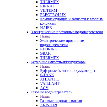
THERMEX
RINNAI
VILTERM
ELECTROLUX
Комплектующие и запчасти к газовым
колонкам
HAIER
Электрические проточные водонагреватели
Назад
Электрические проточные
водонагреватели
REDRING
ЭВАН
THERMEX
Буферные ёмкости-аккумуляторы
Назад
Буферные ёмкости-аккумуляторы
S-TANK
ATLANTIC
VAILLANT
ACV
Газовые водонагреватели
Назад
Газовые водонагреватели
ARISTON