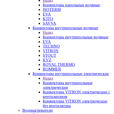
Назад
Конвекторы напольные водяные
ISOTERM
EVA
КЗТО
SAVVA
Конвекторы внутрипольные водяные
Назад
Конвекторы внутрипольные водяные
EVA
TECHNO
VITRON
STOUT
KVZ
ROYAL THERMO
ROMMER
Конвекторы внутрипольные электрические
Назад
Конвекторы внутрипольные
электрические
Конвекторы VITRON электрические с
вентилятором
Конвекторы VITRON электрические
без вентилятора
Водонагреватели