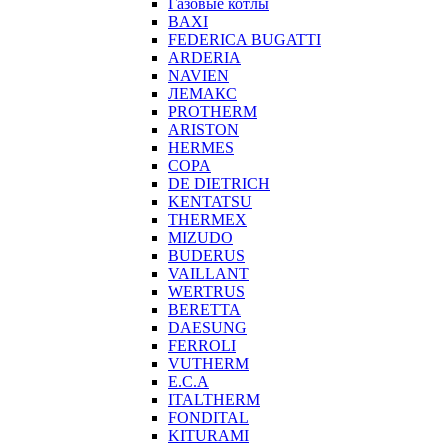
Газовые котлы
BAXI
FEDERICA BUGATTI
ARDERIA
NAVIEN
ЛЕМАКС
PROTHERM
ARISTON
HERMES
COPA
DE DIETRICH
KENTATSU
THERMEX
MIZUDO
BUDERUS
VAILLANT
WERTRUS
BERETTA
DAESUNG
FERROLI
VUTHERM
E.C.A
ITALTHERM
FONDITAL
KITURAMI