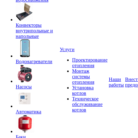
Конвекторы
внутрипольные и
напольные
Услуги
Проектирование
Водонагреватели
отопления
Монтаж
системы
Наши
Внест
отопления
работы
предо
Насосы
Установка
котлов
Техническое
обслуживание
котлов
Автоматика
Баки