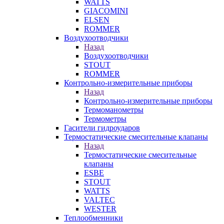
WATTS
GIACOMINI
ELSEN
ROMMER
Воздухоотводчики
Назад
Воздухоотводчики
STOUT
ROMMER
Контрольно-измерительные приборы
Назад
Контрольно-измерительные приборы
Термоманометры
Термометры
Гасители гидроударов
Термостатические смесительные клапаны
Назад
Термостатические смесительные
клапаны
ESBE
STOUT
WATTS
VALTEC
WESTER
Теплообменники