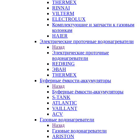
THERMEX
RINNAI
VILTERM
ELECTROLUX
Комплектующие и запчасти к газовым
колонкам
HAIER
Электрические проточные водонагреватели
Назад
Электрические проточные
водонагреватели
REDRING
ЭВАН
THERMEX
Буферные ёмкости-аккумуляторы
Назад
Буферные ёмкости-аккумуляторы
S-TANK
ATLANTIC
VAILLANT
ACV
Газовые водонагреватели
Назад
Газовые водонагреватели
ARISTON