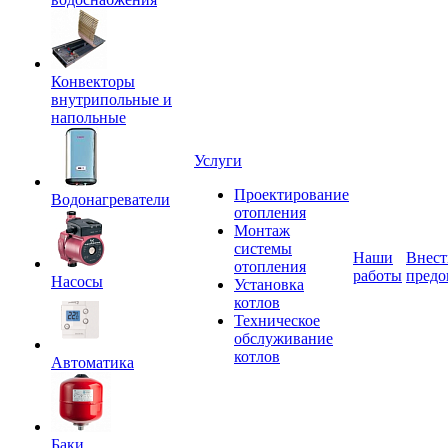
Конвекторы
внутрипольные и
напольные
Услуги
Проектирование
Водонагреватели
отопления
Монтаж
системы
Наши
Внест
отопления
работы
предо
Насосы
Установка
котлов
Техническое
обслуживание
котлов
Автоматика
Баки