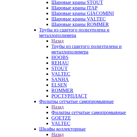
Шаровые краны STOUT
Шаровые краны ITAP
Шаровые краны GIACOMINI
Шаровые краны VALTEC
Шаровые краны ROMMER
Трубы из сшитого полиэтилена и
металлополимера
Назад
Трубы из сшитого полиэтилена и
металлополимера
HOOBS
REHAU
STOUT
VALTEC
SANHA
ELSEN
ROMMER
РОСТУРПЛАСТ
Фильтры сетчатые самопромывные
Назад
Фильтры сетчатые самопромывные
GOETZE
VALTEC
Шкафы коллекторные
Назад