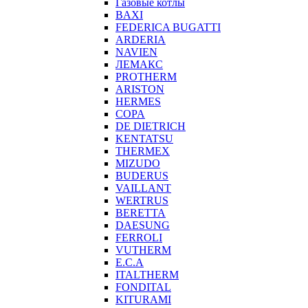
Газовые котлы
BAXI
FEDERICA BUGATTI
ARDERIA
NAVIEN
ЛЕМАКС
PROTHERM
ARISTON
HERMES
COPA
DE DIETRICH
KENTATSU
THERMEX
MIZUDO
BUDERUS
VAILLANT
WERTRUS
BERETTA
DAESUNG
FERROLI
VUTHERM
E.C.A
ITALTHERM
FONDITAL
KITURAMI