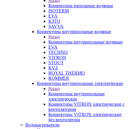
Назад
Конвекторы напольные водяные
ISOTERM
EVA
КЗТО
SAVVA
Конвекторы внутрипольные водяные
Назад
Конвекторы внутрипольные водяные
EVA
TECHNO
VITRON
STOUT
KVZ
ROYAL THERMO
ROMMER
Конвекторы внутрипольные электрические
Назад
Конвекторы внутрипольные
электрические
Конвекторы VITRON электрические с
вентилятором
Конвекторы VITRON электрические
без вентилятора
Водонагреватели