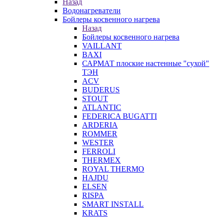
Назад
Водонагреватели
Бойлеры косвенного нагрева
Назад
Бойлеры косвенного нагрева
VAILLANT
BAXI
САРМАТ плоские настенные "сухой"
ТЭН
ACV
BUDERUS
STOUT
ATLANTIC
FEDERICA BUGATTI
ARDERIA
ROMMER
WESTER
FERROLI
THERMEX
ROYAL THERMO
HAJDU
ELSEN
RISPA
SMART INSTALL
KRATS