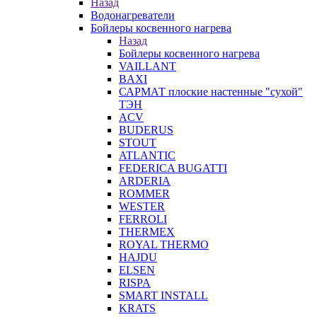
Назад
Водонагреватели
Бойлеры косвенного нагрева
Назад
Бойлеры косвенного нагрева
VAILLANT
BAXI
САРМАТ плоские настенные "сухой"
ТЭН
ACV
BUDERUS
STOUT
ATLANTIC
FEDERICA BUGATTI
ARDERIA
ROMMER
WESTER
FERROLI
THERMEX
ROYAL THERMO
HAJDU
ELSEN
RISPA
SMART INSTALL
KRATS