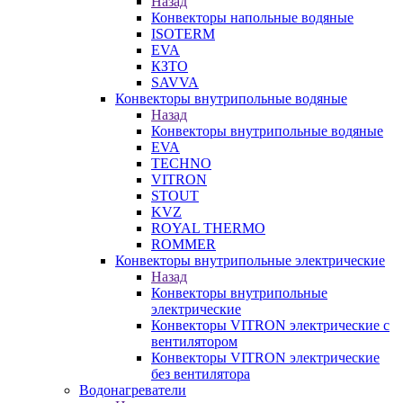
Назад
Конвекторы напольные водяные
ISOTERM
EVA
КЗТО
SAVVA
Конвекторы внутрипольные водяные
Назад
Конвекторы внутрипольные водяные
EVA
TECHNO
VITRON
STOUT
KVZ
ROYAL THERMO
ROMMER
Конвекторы внутрипольные электрические
Назад
Конвекторы внутрипольные
электрические
Конвекторы VITRON электрические с
вентилятором
Конвекторы VITRON электрические
без вентилятора
Водонагреватели