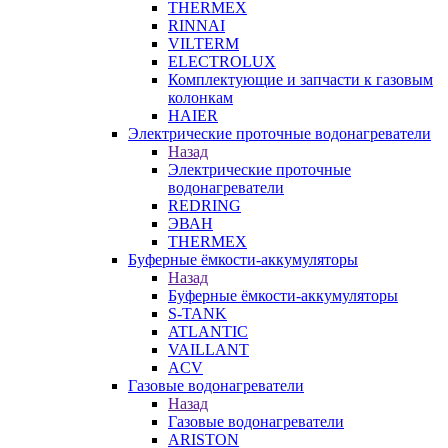
THERMEX
RINNAI
VILTERM
ELECTROLUX
Комплектующие и запчасти к газовым
колонкам
HAIER
Электрические проточные водонагреватели
Назад
Электрические проточные
водонагреватели
REDRING
ЭВАН
THERMEX
Буферные ёмкости-аккумуляторы
Назад
Буферные ёмкости-аккумуляторы
S-TANK
ATLANTIC
VAILLANT
ACV
Газовые водонагреватели
Назад
Газовые водонагреватели
ARISTON