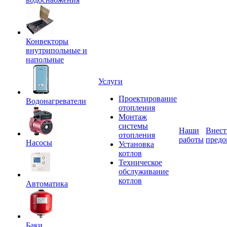
Конвекторы
внутрипольные и
напольные
Услуги
Проектирование
Водонагреватели
отопления
Монтаж
системы
Наши
Внест
отопления
работы
предо
Насосы
Установка
котлов
Техническое
обслуживание
котлов
Автоматика
Баки