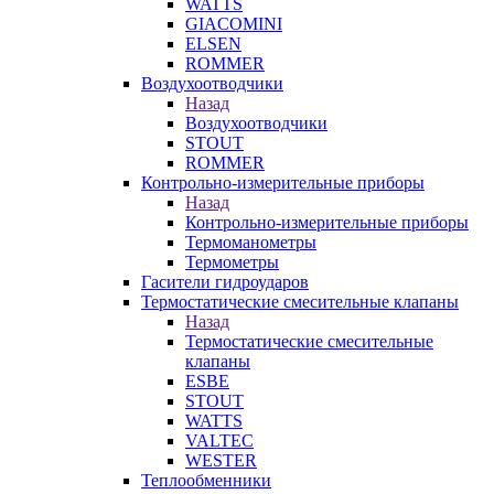
WATTS
GIACOMINI
ELSEN
ROMMER
Воздухоотводчики
Назад
Воздухоотводчики
STOUT
ROMMER
Контрольно-измерительные приборы
Назад
Контрольно-измерительные приборы
Термоманометры
Термометры
Гасители гидроударов
Термостатические смесительные клапаны
Назад
Термостатические смесительные
клапаны
ESBE
STOUT
WATTS
VALTEC
WESTER
Теплообменники