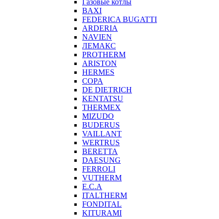
Газовые котлы
BAXI
FEDERICA BUGATTI
ARDERIA
NAVIEN
ЛЕМАКС
PROTHERM
ARISTON
HERMES
COPA
DE DIETRICH
KENTATSU
THERMEX
MIZUDO
BUDERUS
VAILLANT
WERTRUS
BERETTA
DAESUNG
FERROLI
VUTHERM
E.C.A
ITALTHERM
FONDITAL
KITURAMI