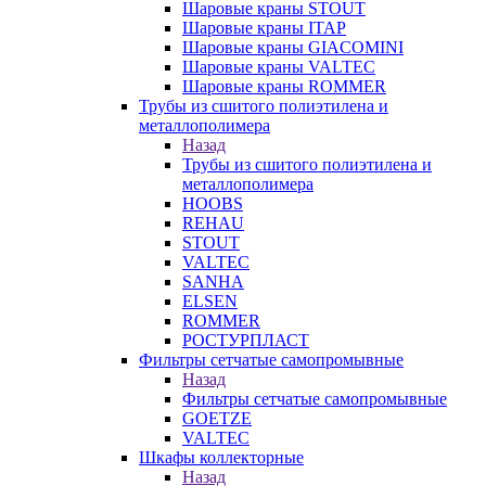
Шаровые краны STOUT
Шаровые краны ITAP
Шаровые краны GIACOMINI
Шаровые краны VALTEC
Шаровые краны ROMMER
Трубы из сшитого полиэтилена и
металлополимера
Назад
Трубы из сшитого полиэтилена и
металлополимера
HOOBS
REHAU
STOUT
VALTEC
SANHA
ELSEN
ROMMER
РОСТУРПЛАСТ
Фильтры сетчатые самопромывные
Назад
Фильтры сетчатые самопромывные
GOETZE
VALTEC
Шкафы коллекторные
Назад