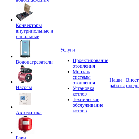
Конвекторы
внутрипольные и
напольные
Услуги
Проектирование
Водонагреватели
отопления
Монтаж
системы
Наши
Внест
отопления
работы
предо
Насосы
Установка
котлов
Техническое
обслуживание
котлов
Автоматика
Баки