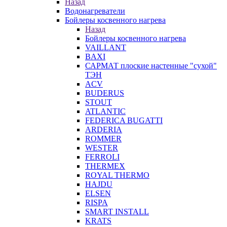
Назад
Водонагреватели
Бойлеры косвенного нагрева
Назад
Бойлеры косвенного нагрева
VAILLANT
BAXI
САРМАТ плоские настенные "сухой"
ТЭН
ACV
BUDERUS
STOUT
ATLANTIC
FEDERICA BUGATTI
ARDERIA
ROMMER
WESTER
FERROLI
THERMEX
ROYAL THERMO
HAJDU
ELSEN
RISPA
SMART INSTALL
KRATS