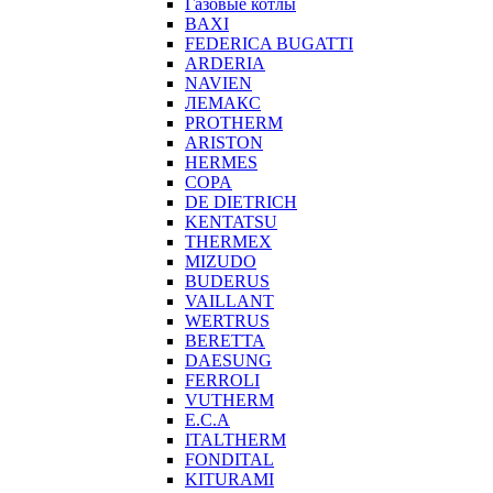
Газовые котлы
BAXI
FEDERICA BUGATTI
ARDERIA
NAVIEN
ЛЕМАКС
PROTHERM
ARISTON
HERMES
COPA
DE DIETRICH
KENTATSU
THERMEX
MIZUDO
BUDERUS
VAILLANT
WERTRUS
BERETTA
DAESUNG
FERROLI
VUTHERM
E.C.A
ITALTHERM
FONDITAL
KITURAMI