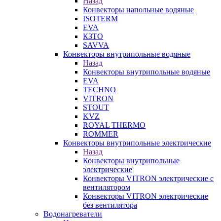
Назад
Конвекторы напольные водяные
ISOTERM
EVA
КЗТО
SAVVA
Конвекторы внутрипольные водяные
Назад
Конвекторы внутрипольные водяные
EVA
TECHNO
VITRON
STOUT
KVZ
ROYAL THERMO
ROMMER
Конвекторы внутрипольные электрические
Назад
Конвекторы внутрипольные
электрические
Конвекторы VITRON электрические с
вентилятором
Конвекторы VITRON электрические
без вентилятора
Водонагреватели