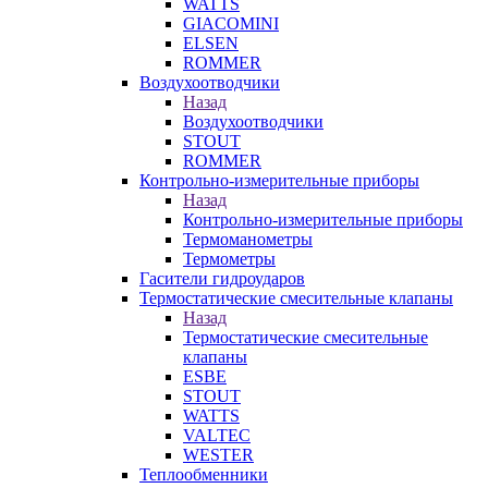
WATTS
GIACOMINI
ELSEN
ROMMER
Воздухоотводчики
Назад
Воздухоотводчики
STOUT
ROMMER
Контрольно-измерительные приборы
Назад
Контрольно-измерительные приборы
Термоманометры
Термометры
Гасители гидроударов
Термостатические смесительные клапаны
Назад
Термостатические смесительные
клапаны
ESBE
STOUT
WATTS
VALTEC
WESTER
Теплообменники