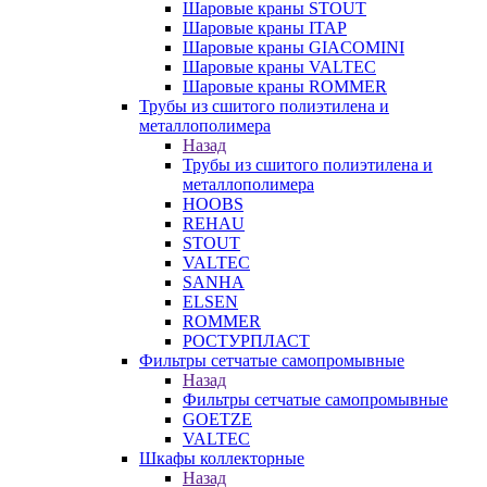
Шаровые краны STOUT
Шаровые краны ITAP
Шаровые краны GIACOMINI
Шаровые краны VALTEC
Шаровые краны ROMMER
Трубы из сшитого полиэтилена и
металлополимера
Назад
Трубы из сшитого полиэтилена и
металлополимера
HOOBS
REHAU
STOUT
VALTEC
SANHA
ELSEN
ROMMER
РОСТУРПЛАСТ
Фильтры сетчатые самопромывные
Назад
Фильтры сетчатые самопромывные
GOETZE
VALTEC
Шкафы коллекторные
Назад