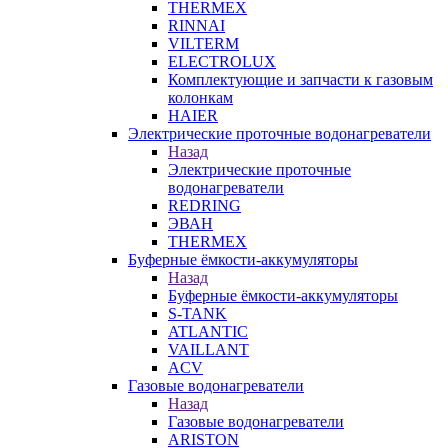
THERMEX
RINNAI
VILTERM
ELECTROLUX
Комплектующие и запчасти к газовым
колонкам
HAIER
Электрические проточные водонагреватели
Назад
Электрические проточные
водонагреватели
REDRING
ЭВАН
THERMEX
Буферные ёмкости-аккумуляторы
Назад
Буферные ёмкости-аккумуляторы
S-TANK
ATLANTIC
VAILLANT
ACV
Газовые водонагреватели
Назад
Газовые водонагреватели
ARISTON