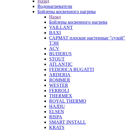
Назад
Водонагреватели
Бойлеры косвенного нагрева
Назад
Бойлеры косвенного нагрева
VAILLANT
BAXI
САРМАТ плоские настенные "сухой"
ТЭН
ACV
BUDERUS
STOUT
ATLANTIC
FEDERICA BUGATTI
ARDERIA
ROMMER
WESTER
FERROLI
THERMEX
ROYAL THERMO
HAJDU
ELSEN
RISPA
SMART INSTALL
KRATS