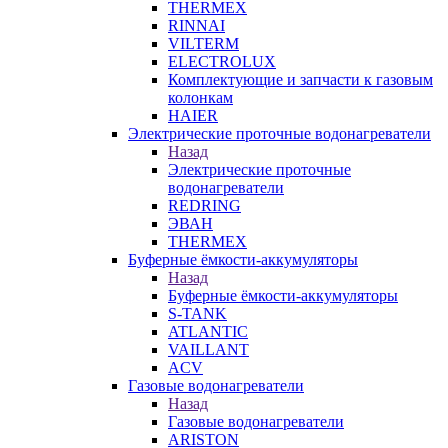
THERMEX
RINNAI
VILTERM
ELECTROLUX
Комплектующие и запчасти к газовым
колонкам
HAIER
Электрические проточные водонагреватели
Назад
Электрические проточные
водонагреватели
REDRING
ЭВАН
THERMEX
Буферные ёмкости-аккумуляторы
Назад
Буферные ёмкости-аккумуляторы
S-TANK
ATLANTIC
VAILLANT
ACV
Газовые водонагреватели
Назад
Газовые водонагреватели
ARISTON