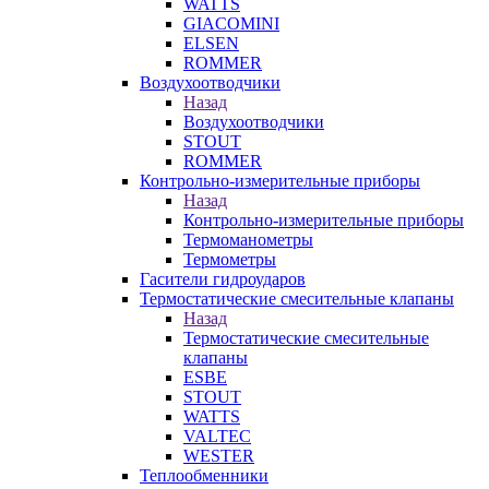
WATTS
GIACOMINI
ELSEN
ROMMER
Воздухоотводчики
Назад
Воздухоотводчики
STOUT
ROMMER
Контрольно-измерительные приборы
Назад
Контрольно-измерительные приборы
Термоманометры
Термометры
Гасители гидроударов
Термостатические смесительные клапаны
Назад
Термостатические смесительные
клапаны
ESBE
STOUT
WATTS
VALTEC
WESTER
Теплообменники