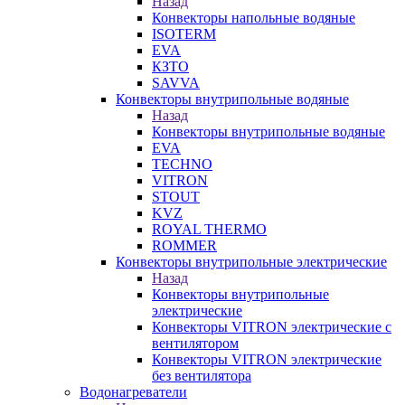
Назад
Конвекторы напольные водяные
ISOTERM
EVA
КЗТО
SAVVA
Конвекторы внутрипольные водяные
Назад
Конвекторы внутрипольные водяные
EVA
TECHNO
VITRON
STOUT
KVZ
ROYAL THERMO
ROMMER
Конвекторы внутрипольные электрические
Назад
Конвекторы внутрипольные
электрические
Конвекторы VITRON электрические с
вентилятором
Конвекторы VITRON электрические
без вентилятора
Водонагреватели