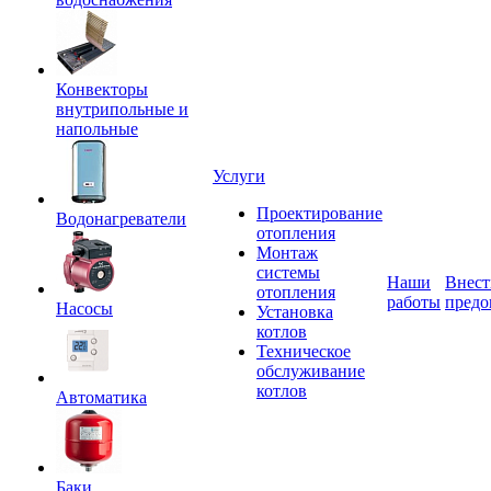
Конвекторы
внутрипольные и
напольные
Услуги
Проектирование
Водонагреватели
отопления
Монтаж
системы
Наши
Внест
отопления
работы
предо
Насосы
Установка
котлов
Техническое
обслуживание
котлов
Автоматика
Баки