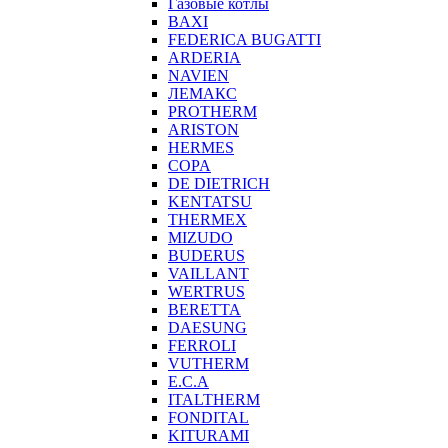
Газовые котлы
BAXI
FEDERICA BUGATTI
ARDERIA
NAVIEN
ЛЕМАКС
PROTHERM
ARISTON
HERMES
COPA
DE DIETRICH
KENTATSU
THERMEX
MIZUDO
BUDERUS
VAILLANT
WERTRUS
BERETTA
DAESUNG
FERROLI
VUTHERM
E.C.A
ITALTHERM
FONDITAL
KITURAMI