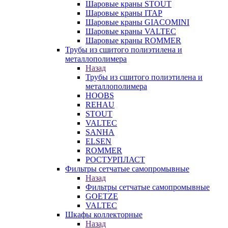
Шаровые краны STOUT
Шаровые краны ITAP
Шаровые краны GIACOMINI
Шаровые краны VALTEC
Шаровые краны ROMMER
Трубы из сшитого полиэтилена и
металлополимера
Назад
Трубы из сшитого полиэтилена и
металлополимера
HOOBS
REHAU
STOUT
VALTEC
SANHA
ELSEN
ROMMER
РОСТУРПЛАСТ
Фильтры сетчатые самопромывные
Назад
Фильтры сетчатые самопромывные
GOETZE
VALTEC
Шкафы коллекторные
Назад