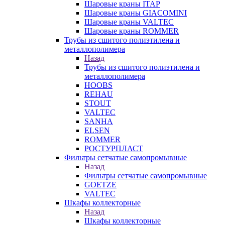
Шаровые краны ITAP
Шаровые краны GIACOMINI
Шаровые краны VALTEC
Шаровые краны ROMMER
Трубы из сшитого полиэтилена и
металлополимера
Назад
Трубы из сшитого полиэтилена и
металлополимера
HOOBS
REHAU
STOUT
VALTEC
SANHA
ELSEN
ROMMER
РОСТУРПЛАСТ
Фильтры сетчатые самопромывные
Назад
Фильтры сетчатые самопромывные
GOETZE
VALTEC
Шкафы коллекторные
Назад
Шкафы коллекторные