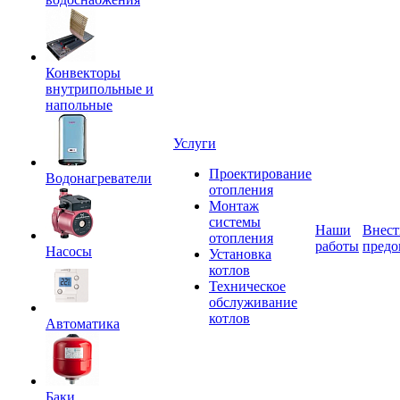
Конвекторы
внутрипольные и
напольные
Услуги
Проектирование
Водонагреватели
отопления
Монтаж
системы
Наши
Внест
отопления
работы
предо
Насосы
Установка
котлов
Техническое
обслуживание
котлов
Автоматика
Баки