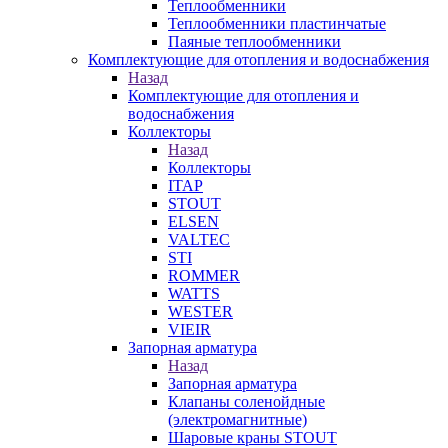
Теплообменники
Теплообменники пластинчатые
Паяные теплообменники
Комплектующие для отопления и водоснабжения
Назад
Комплектующие для отопления и
водоснабжения
Коллекторы
Назад
Коллекторы
ITAP
STOUT
ELSEN
VALTEC
STI
ROMMER
WATTS
WESTER
VIEIR
Запорная арматура
Назад
Запорная арматура
Клапаны соленойдные
(электромагнитные)
Шаровые краны STOUT