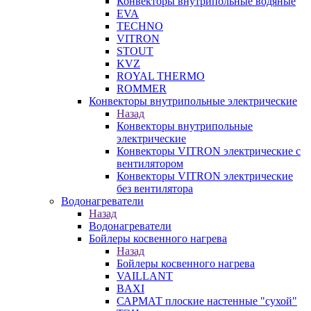
Конвекторы внутрипольные водяные
EVA
TECHNO
VITRON
STOUT
KVZ
ROYAL THERMO
ROMMER
Конвекторы внутрипольные электрические
Назад
Конвекторы внутрипольные
электрические
Конвекторы VITRON электрические с
вентилятором
Конвекторы VITRON электрические
без вентилятора
Водонагреватели
Назад
Водонагреватели
Бойлеры косвенного нагрева
Назад
Бойлеры косвенного нагрева
VAILLANT
BAXI
САРМАТ плоские настенные "сухой"