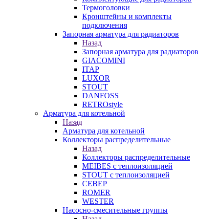
Термоголовки
Кронштейны и комплекты
подключения
Запорная арматура для радиаторов
Назад
Запорная арматура для радиаторов
GIACOMINI
ITAP
LUXOR
STOUT
DANFOSS
RETROstyle
Арматура для котельной
Назад
Арматура для котельной
Коллекторы распределительные
Назад
Коллекторы распределительные
MEIBES с теплоизоляцией
STOUT с теплоизоляцией
СЕВЕР
ROMER
WESTER
Насосно-смесительные группы
Назад