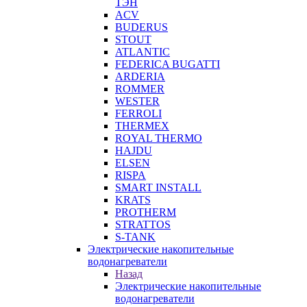
ТЭН
ACV
BUDERUS
STOUT
ATLANTIC
FEDERICA BUGATTI
ARDERIA
ROMMER
WESTER
FERROLI
THERMEX
ROYAL THERMO
HAJDU
ELSEN
RISPA
SMART INSTALL
KRATS
PROTHERM
STRATTOS
S-TANK
Электрические накопительные
водонагреватели
Назад
Электрические накопительные
водонагреватели