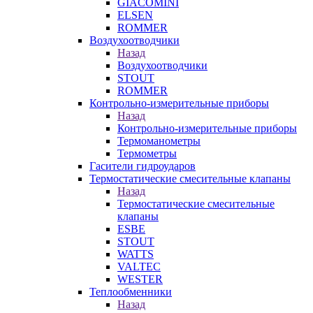
GIACOMINI
ELSEN
ROMMER
Воздухоотводчики
Назад
Воздухоотводчики
STOUT
ROMMER
Контрольно-измерительные приборы
Назад
Контрольно-измерительные приборы
Термоманометры
Термометры
Гасители гидроударов
Термостатические смесительные клапаны
Назад
Термостатические смесительные
клапаны
ESBE
STOUT
WATTS
VALTEC
WESTER
Теплообменники
Назад