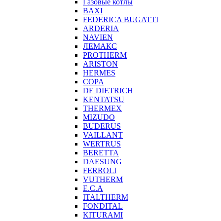
Газовые котлы
BAXI
FEDERICA BUGATTI
ARDERIA
NAVIEN
ЛЕМАКС
PROTHERM
ARISTON
HERMES
COPA
DE DIETRICH
KENTATSU
THERMEX
MIZUDO
BUDERUS
VAILLANT
WERTRUS
BERETTA
DAESUNG
FERROLI
VUTHERM
E.C.A
ITALTHERM
FONDITAL
KITURAMI