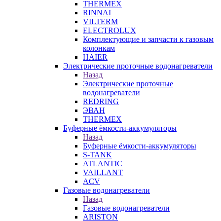
THERMEX
RINNAI
VILTERM
ELECTROLUX
Комплектующие и запчасти к газовым
колонкам
HAIER
Электрические проточные водонагреватели
Назад
Электрические проточные
водонагреватели
REDRING
ЭВАН
THERMEX
Буферные ёмкости-аккумуляторы
Назад
Буферные ёмкости-аккумуляторы
S-TANK
ATLANTIC
VAILLANT
ACV
Газовые водонагреватели
Назад
Газовые водонагреватели
ARISTON