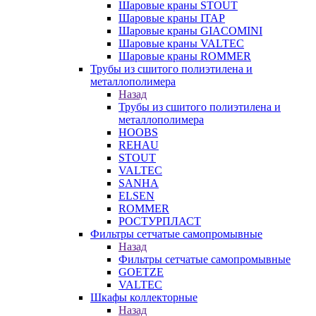
Шаровые краны STOUT
Шаровые краны ITAP
Шаровые краны GIACOMINI
Шаровые краны VALTEC
Шаровые краны ROMMER
Трубы из сшитого полиэтилена и
металлополимера
Назад
Трубы из сшитого полиэтилена и
металлополимера
HOOBS
REHAU
STOUT
VALTEC
SANHA
ELSEN
ROMMER
РОСТУРПЛАСТ
Фильтры сетчатые самопромывные
Назад
Фильтры сетчатые самопромывные
GOETZE
VALTEC
Шкафы коллекторные
Назад