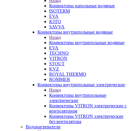
Назад
Конвекторы напольные водяные
ISOTERM
EVA
КЗТО
SAVVA
Конвекторы внутрипольные водяные
Назад
Конвекторы внутрипольные водяные
EVA
TECHNO
VITRON
STOUT
KVZ
ROYAL THERMO
ROMMER
Конвекторы внутрипольные электрические
Назад
Конвекторы внутрипольные
электрические
Конвекторы VITRON электрические с
вентилятором
Конвекторы VITRON электрические
без вентилятора
Водонагреватели