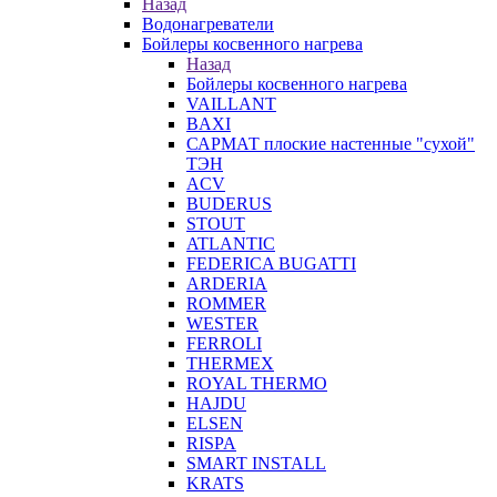
Назад
Водонагреватели
Бойлеры косвенного нагрева
Назад
Бойлеры косвенного нагрева
VAILLANT
BAXI
САРМАТ плоские настенные "сухой"
ТЭН
ACV
BUDERUS
STOUT
ATLANTIC
FEDERICA BUGATTI
ARDERIA
ROMMER
WESTER
FERROLI
THERMEX
ROYAL THERMO
HAJDU
ELSEN
RISPA
SMART INSTALL
KRATS