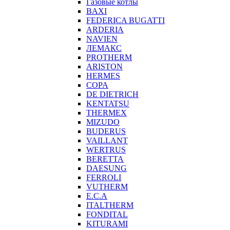
Газовые котлы
BAXI
FEDERICA BUGATTI
ARDERIA
NAVIEN
ЛЕМАКС
PROTHERM
ARISTON
HERMES
COPA
DE DIETRICH
KENTATSU
THERMEX
MIZUDO
BUDERUS
VAILLANT
WERTRUS
BERETTA
DAESUNG
FERROLI
VUTHERM
E.C.A
ITALTHERM
FONDITAL
KITURAMI