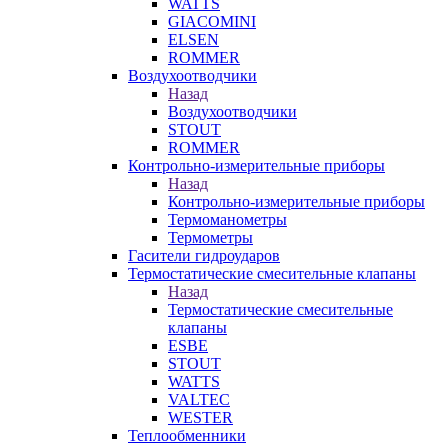
WATTS
GIACOMINI
ELSEN
ROMMER
Воздухоотводчики
Назад
Воздухоотводчики
STOUT
ROMMER
Контрольно-измерительные приборы
Назад
Контрольно-измерительные приборы
Термоманометры
Термометры
Гасители гидроударов
Термостатические смесительные клапаны
Назад
Термостатические смесительные
клапаны
ESBE
STOUT
WATTS
VALTEC
WESTER
Теплообменники