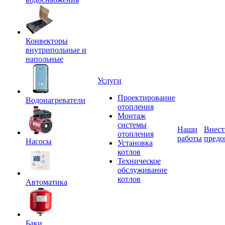
Конвекторы
внутрипольные и
напольные
Услуги
Проектирование
Водонагреватели
отопления
Монтаж
системы
Наши
Внест
отопления
работы
предо
Насосы
Установка
котлов
Техническое
обслуживание
котлов
Автоматика
Баки