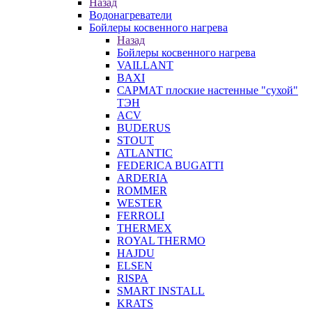
Назад
Водонагреватели
Бойлеры косвенного нагрева
Назад
Бойлеры косвенного нагрева
VAILLANT
BAXI
САРМАТ плоские настенные "сухой"
ТЭН
ACV
BUDERUS
STOUT
ATLANTIC
FEDERICA BUGATTI
ARDERIA
ROMMER
WESTER
FERROLI
THERMEX
ROYAL THERMO
HAJDU
ELSEN
RISPA
SMART INSTALL
KRATS