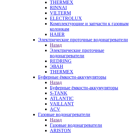
THERMEX
RINNAI
VILTERM
ELECTROLUX
Комплектующие и запчасти к газовым
колонкам
HAIER
Электрические проточные водонагреватели
Назад
Электрические проточные
водонагреватели
REDRING
ЭВАН
THERMEX
Буферные ёмкости-аккумуляторы
Назад
Буферные ёмкости-аккумуляторы
S-TANK
ATLANTIC
VAILLANT
ACV
Газовые водонагреватели
Назад
Газовые водонагреватели
ARISTON