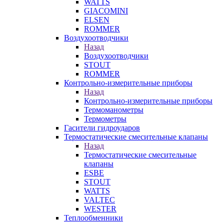
WATTS
GIACOMINI
ELSEN
ROMMER
Воздухоотводчики
Назад
Воздухоотводчики
STOUT
ROMMER
Контрольно-измерительные приборы
Назад
Контрольно-измерительные приборы
Термоманометры
Термометры
Гасители гидроударов
Термостатические смесительные клапаны
Назад
Термостатические смесительные
клапаны
ESBE
STOUT
WATTS
VALTEC
WESTER
Теплообменники