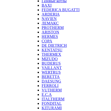
Газовые котлы
BAXI
FEDERICA BUGATTI
ARDERIA
NAVIEN
ЛЕМАКС
PROTHERM
ARISTON
HERMES
COPA
DE DIETRICH
KENTATSU
THERMEX
MIZUDO
BUDERUS
VAILLANT
WERTRUS
BERETTA
DAESUNG
FERROLI
VUTHERM
E.C.A
ITALTHERM
FONDITAL
KITURAMI