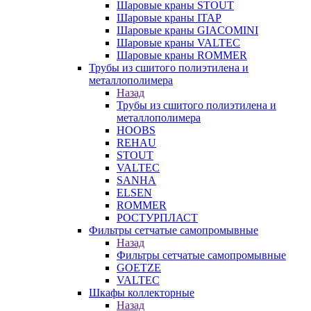
Шаровые краны STOUT
Шаровые краны ITAP
Шаровые краны GIACOMINI
Шаровые краны VALTEC
Шаровые краны ROMMER
Трубы из сшитого полиэтилена и
металлополимера
Назад
Трубы из сшитого полиэтилена и
металлополимера
HOOBS
REHAU
STOUT
VALTEC
SANHA
ELSEN
ROMMER
РОСТУРПЛАСТ
Фильтры сетчатые самопромывные
Назад
Фильтры сетчатые самопромывные
GOETZE
VALTEC
Шкафы коллекторные
Назад