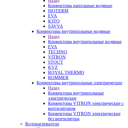
Назад
Конвекторы напольные водяные
ISOTERM
EVA
КЗТО
SAVVA
Конвекторы внутрипольные водяные
Назад
Конвекторы внутрипольные водяные
EVA
TECHNO
VITRON
STOUT
KVZ
ROYAL THERMO
ROMMER
Конвекторы внутрипольные электрические
Назад
Конвекторы внутрипольные
электрические
Конвекторы VITRON электрические с
вентилятором
Конвекторы VITRON электрические
без вентилятора
Водонагреватели