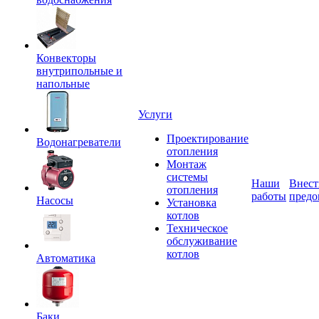
Конвекторы
внутрипольные и
напольные
Услуги
Проектирование
Водонагреватели
отопления
Монтаж
системы
Наши
Внест
отопления
работы
предо
Насосы
Установка
котлов
Техническое
обслуживание
котлов
Автоматика
Баки