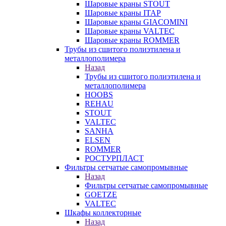
Шаровые краны STOUT
Шаровые краны ITAP
Шаровые краны GIACOMINI
Шаровые краны VALTEC
Шаровые краны ROMMER
Трубы из сшитого полиэтилена и
металлополимера
Назад
Трубы из сшитого полиэтилена и
металлополимера
HOOBS
REHAU
STOUT
VALTEC
SANHA
ELSEN
ROMMER
РОСТУРПЛАСТ
Фильтры сетчатые самопромывные
Назад
Фильтры сетчатые самопромывные
GOETZE
VALTEC
Шкафы коллекторные
Назад