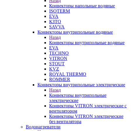
Назад
Конвекторы напольные водяные
ISOTERM
EVA
КЗТО
SAVVA
Конвекторы внутрипольные водяные
Назад
Конвекторы внутрипольные водяные
EVA
TECHNO
VITRON
STOUT
KVZ
ROYAL THERMO
ROMMER
Конвекторы внутрипольные электрические
Назад
Конвекторы внутрипольные
электрические
Конвекторы VITRON электрические с
вентилятором
Конвекторы VITRON электрические
без вентилятора
Водонагреватели