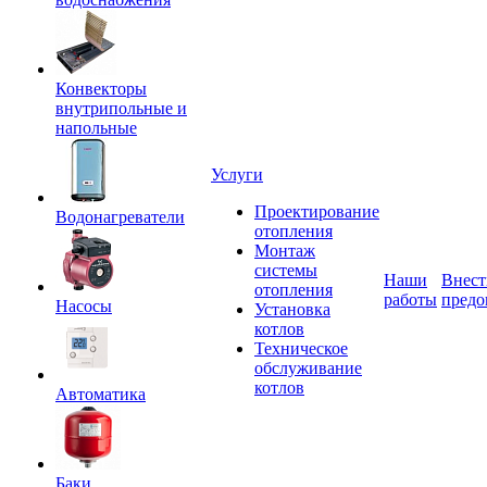
Конвекторы
внутрипольные и
напольные
Услуги
Проектирование
Водонагреватели
отопления
Монтаж
системы
Наши
Внест
отопления
работы
предо
Насосы
Установка
котлов
Техническое
обслуживание
котлов
Автоматика
Баки