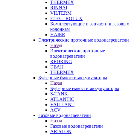
THERMEX
RINNAI
VILTERM
ELECTROLUX
Комплектующие и запчасти к газовым
колонкам
HAIER
Электрические проточные водонагреватели
Назад
Электрические проточные
водонагреватели
REDRING
ЭВАН
THERMEX
Буферные ёмкости-аккумуляторы
Назад
Буферные ёмкости-аккумуляторы
S-TANK
ATLANTIC
VAILLANT
ACV
Газовые водонагреватели
Назад
Газовые водонагреватели
ARISTON