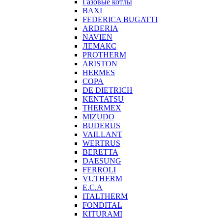
Газовые котлы
BAXI
FEDERICA BUGATTI
ARDERIA
NAVIEN
ЛЕМАКС
PROTHERM
ARISTON
HERMES
COPA
DE DIETRICH
KENTATSU
THERMEX
MIZUDO
BUDERUS
VAILLANT
WERTRUS
BERETTA
DAESUNG
FERROLI
VUTHERM
E.C.A
ITALTHERM
FONDITAL
KITURAMI