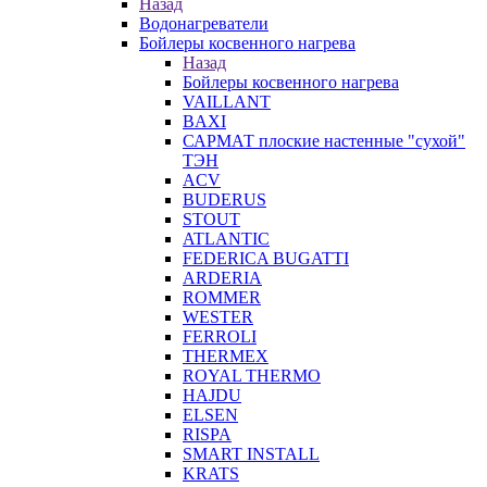
Назад
Водонагреватели
Бойлеры косвенного нагрева
Назад
Бойлеры косвенного нагрева
VAILLANT
BAXI
САРМАТ плоские настенные "сухой"
ТЭН
ACV
BUDERUS
STOUT
ATLANTIC
FEDERICA BUGATTI
ARDERIA
ROMMER
WESTER
FERROLI
THERMEX
ROYAL THERMO
HAJDU
ELSEN
RISPA
SMART INSTALL
KRATS