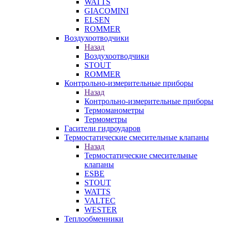
WATTS
GIACOMINI
ELSEN
ROMMER
Воздухоотводчики
Назад
Воздухоотводчики
STOUT
ROMMER
Контрольно-измерительные приборы
Назад
Контрольно-измерительные приборы
Термоманометры
Термометры
Гасители гидроударов
Термостатические смесительные клапаны
Назад
Термостатические смесительные
клапаны
ESBE
STOUT
WATTS
VALTEC
WESTER
Теплообменники