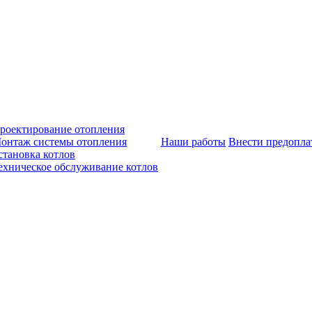
роектирование отопления
онтаж системы отопления
Наши работы
Внести предопла
становка котлов
ехническое обслуживание котлов