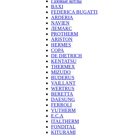
Газовые котлы
BAXI
FEDERICA BUGATTI
ARDERIA
NAVIEN
ЛЕМАКС
PROTHERM
ARISTON
HERMES
COPA
DE DIETRICH
KENTATSU
THERMEX
MIZUDO
BUDERUS
VAILLANT
WERTRUS
BERETTA
DAESUNG
FERROLI
VUTHERM
E.C.A
ITALTHERM
FONDITAL
KITURAMI