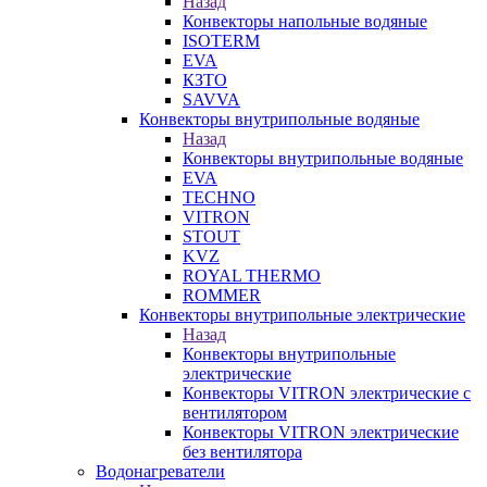
Назад
Конвекторы напольные водяные
ISOTERM
EVA
КЗТО
SAVVA
Конвекторы внутрипольные водяные
Назад
Конвекторы внутрипольные водяные
EVA
TECHNO
VITRON
STOUT
KVZ
ROYAL THERMO
ROMMER
Конвекторы внутрипольные электрические
Назад
Конвекторы внутрипольные
электрические
Конвекторы VITRON электрические с
вентилятором
Конвекторы VITRON электрические
без вентилятора
Водонагреватели