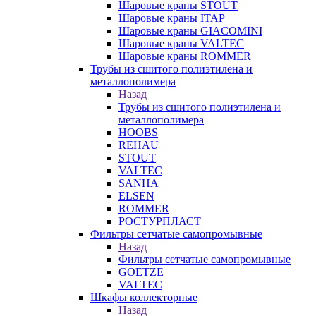
Шаровые краны STOUT
Шаровые краны ITAP
Шаровые краны GIACOMINI
Шаровые краны VALTEC
Шаровые краны ROMMER
Трубы из сшитого полиэтилена и
металлополимера
Назад
Трубы из сшитого полиэтилена и
металлополимера
HOOBS
REHAU
STOUT
VALTEC
SANHA
ELSEN
ROMMER
РОСТУРПЛАСТ
Фильтры сетчатые самопромывные
Назад
Фильтры сетчатые самопромывные
GOETZE
VALTEC
Шкафы коллекторные
Назад