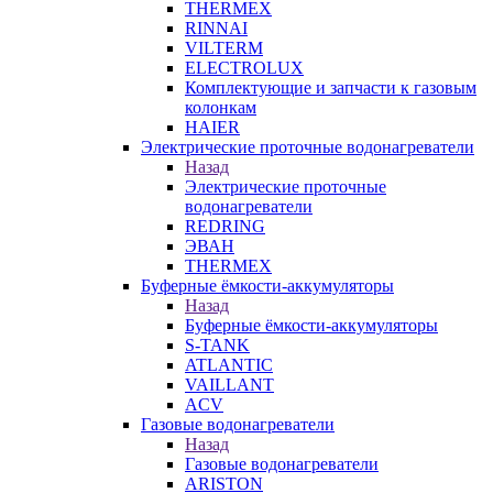
THERMEX
RINNAI
VILTERM
ELECTROLUX
Комплектующие и запчасти к газовым
колонкам
HAIER
Электрические проточные водонагреватели
Назад
Электрические проточные
водонагреватели
REDRING
ЭВАН
THERMEX
Буферные ёмкости-аккумуляторы
Назад
Буферные ёмкости-аккумуляторы
S-TANK
ATLANTIC
VAILLANT
ACV
Газовые водонагреватели
Назад
Газовые водонагреватели
ARISTON