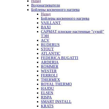
Назад
Водонагреватели
Бойлеры косвенного нагрева
Назад
Бойлеры косвенного нагрева
VAILLANT
BAXI
САРМАТ плоские настенные "сухой"
ТЭН
ACV
BUDERUS
STOUT
ATLANTIC
FEDERICA BUGATTI
ARDERIA
ROMMER
WESTER
FERROLI
THERMEX
ROYAL THERMO
HAJDU
ELSEN
RISPA
SMART INSTALL
KRATS