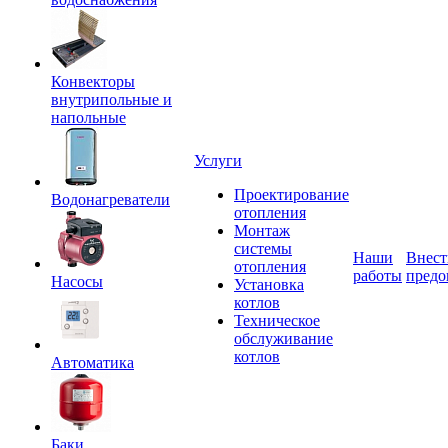
Конвекторы
внутрипольные и
напольные
Услуги
Проектирование
Водонагреватели
отопления
Монтаж
системы
Наши
Внест
отопления
работы
предо
Насосы
Установка
котлов
Техническое
обслуживание
котлов
Автоматика
Баки