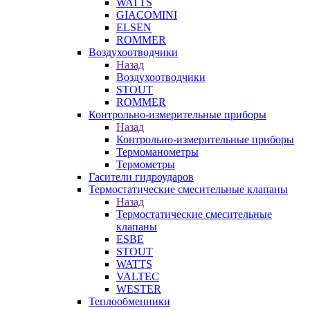
WATTS
GIACOMINI
ELSEN
ROMMER
Воздухоотводчики
Назад
Воздухоотводчики
STOUT
ROMMER
Контрольно-измерительные приборы
Назад
Контрольно-измерительные приборы
Термоманометры
Термометры
Гасители гидроударов
Термостатические смесительные клапаны
Назад
Термостатические смесительные
клапаны
ESBE
STOUT
WATTS
VALTEC
WESTER
Теплообменники