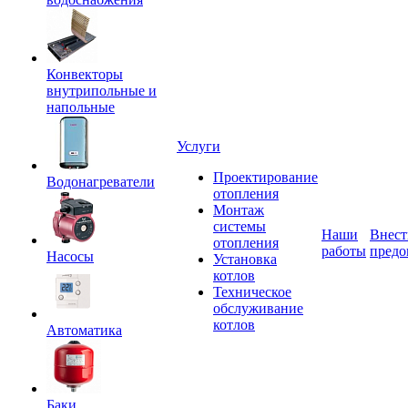
Конвекторы
внутрипольные и
напольные
Услуги
Проектирование
Водонагреватели
отопления
Монтаж
системы
Наши
Внест
отопления
работы
предо
Насосы
Установка
котлов
Техническое
обслуживание
котлов
Автоматика
Баки