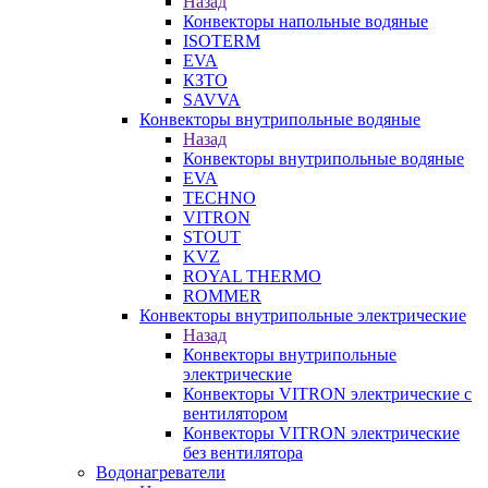
Назад
Конвекторы напольные водяные
ISOTERM
EVA
КЗТО
SAVVA
Конвекторы внутрипольные водяные
Назад
Конвекторы внутрипольные водяные
EVA
TECHNO
VITRON
STOUT
KVZ
ROYAL THERMO
ROMMER
Конвекторы внутрипольные электрические
Назад
Конвекторы внутрипольные
электрические
Конвекторы VITRON электрические с
вентилятором
Конвекторы VITRON электрические
без вентилятора
Водонагреватели