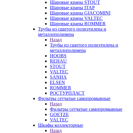
Шаровые краны STOUT
Шаровые краны ITAP
Шаровые краны GIACOMINI
Шаровые краны VALTEC
Шаровые краны ROMMER
Трубы из сшитого полиэтилена и
металлополимера
Назад
Трубы из сшитого полиэтилена и
металлополимера
HOOBS
REHAU
STOUT
VALTEC
SANHA
ELSEN
ROMMER
РОСТУРПЛАСТ
Фильтры сетчатые самопромывные
Назад
Фильтры сетчатые самопромывные
GOETZE
VALTEC
Шкафы коллекторные
Назад