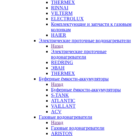
THERMEX
RINNAI
VILTERM
ELECTROLUX
Комплектующие и запчасти к газовым
колонкам
HAIER
Электрические проточные водонагреватели
Назад
Электрические проточные
водонагреватели
REDRING
ЭВАН
THERMEX
Буферные ёмкости-аккумуляторы
Назад
Буферные ёмкости-аккумуляторы
S-TANK
ATLANTIC
VAILLANT
ACV
Газовые водонагреватели
Назад
Газовые водонагреватели
ARISTON