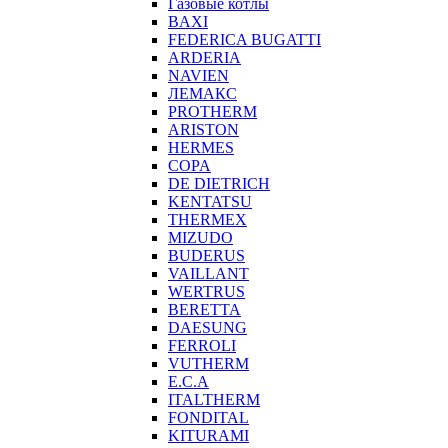
Газовые котлы
BAXI
FEDERICA BUGATTI
ARDERIA
NAVIEN
ЛЕМАКС
PROTHERM
ARISTON
HERMES
COPA
DE DIETRICH
KENTATSU
THERMEX
MIZUDO
BUDERUS
VAILLANT
WERTRUS
BERETTA
DAESUNG
FERROLI
VUTHERM
E.C.A
ITALTHERM
FONDITAL
KITURAMI