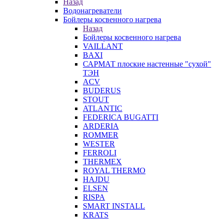
Назад
Водонагреватели
Бойлеры косвенного нагрева
Назад
Бойлеры косвенного нагрева
VAILLANT
BAXI
САРМАТ плоские настенные "сухой"
ТЭН
ACV
BUDERUS
STOUT
ATLANTIC
FEDERICA BUGATTI
ARDERIA
ROMMER
WESTER
FERROLI
THERMEX
ROYAL THERMO
HAJDU
ELSEN
RISPA
SMART INSTALL
KRATS