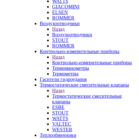
WATTS
GIACOMINI
ELSEN
ROMMER
Воздухоотводчики
Назад
Воздухоотводчики
STOUT
ROMMER
Контрольно-измерительные приборы
Назад
Контрольно-измерительные приборы
Термоманометры
Термометры
Гасители гидроударов
Термостатические смесительные клапаны
Назад
Термостатические смесительные
клапаны
ESBE
STOUT
WATTS
VALTEC
WESTER
Теплообменники