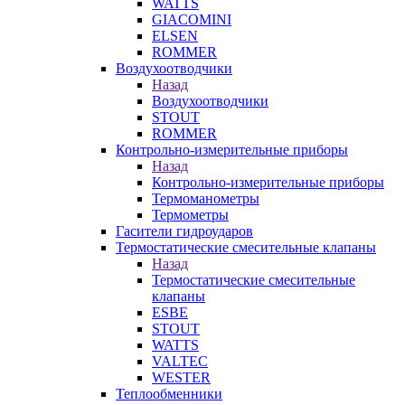
WATTS
GIACOMINI
ELSEN
ROMMER
Воздухоотводчики
Назад
Воздухоотводчики
STOUT
ROMMER
Контрольно-измерительные приборы
Назад
Контрольно-измерительные приборы
Термоманометры
Термометры
Гасители гидроударов
Термостатические смесительные клапаны
Назад
Термостатические смесительные
клапаны
ESBE
STOUT
WATTS
VALTEC
WESTER
Теплообменники