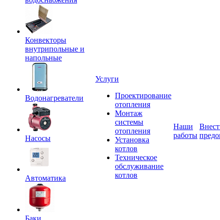
Конвекторы
внутрипольные и
напольные
Услуги
Проектирование
Водонагреватели
отопления
Монтаж
системы
Наши
Внест
отопления
работы
предо
Насосы
Установка
котлов
Техническое
обслуживание
котлов
Автоматика
Баки