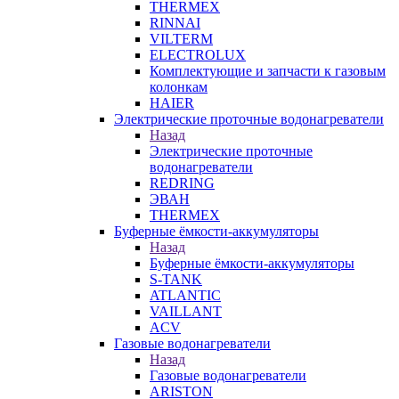
THERMEX
RINNAI
VILTERM
ELECTROLUX
Комплектующие и запчасти к газовым
колонкам
HAIER
Электрические проточные водонагреватели
Назад
Электрические проточные
водонагреватели
REDRING
ЭВАН
THERMEX
Буферные ёмкости-аккумуляторы
Назад
Буферные ёмкости-аккумуляторы
S-TANK
ATLANTIC
VAILLANT
ACV
Газовые водонагреватели
Назад
Газовые водонагреватели
ARISTON