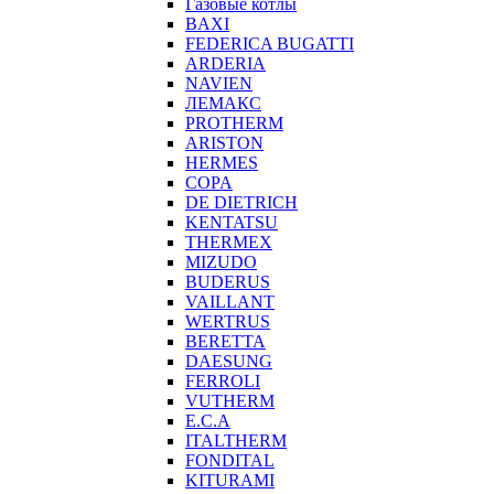
Газовые котлы
BAXI
FEDERICA BUGATTI
ARDERIA
NAVIEN
ЛЕМАКС
PROTHERM
ARISTON
HERMES
COPA
DE DIETRICH
KENTATSU
THERMEX
MIZUDO
BUDERUS
VAILLANT
WERTRUS
BERETTA
DAESUNG
FERROLI
VUTHERM
E.C.A
ITALTHERM
FONDITAL
KITURAMI