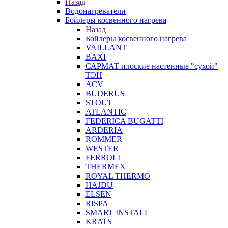
Назад
Водонагреватели
Бойлеры косвенного нагрева
Назад
Бойлеры косвенного нагрева
VAILLANT
BAXI
САРМАТ плоские настенные "сухой"
ТЭН
ACV
BUDERUS
STOUT
ATLANTIC
FEDERICA BUGATTI
ARDERIA
ROMMER
WESTER
FERROLI
THERMEX
ROYAL THERMO
HAJDU
ELSEN
RISPA
SMART INSTALL
KRATS