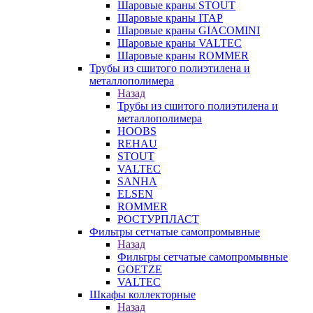
Шаровые краны STOUT
Шаровые краны ITAP
Шаровые краны GIACOMINI
Шаровые краны VALTEC
Шаровые краны ROMMER
Трубы из сшитого полиэтилена и
металлополимера
Назад
Трубы из сшитого полиэтилена и
металлополимера
HOOBS
REHAU
STOUT
VALTEC
SANHA
ELSEN
ROMMER
РОСТУРПЛАСТ
Фильтры сетчатые самопромывные
Назад
Фильтры сетчатые самопромывные
GOETZE
VALTEC
Шкафы коллекторные
Назад