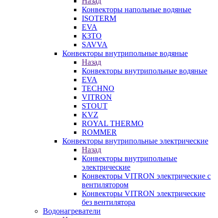
Назад
Конвекторы напольные водяные
ISOTERM
EVA
КЗТО
SAVVA
Конвекторы внутрипольные водяные
Назад
Конвекторы внутрипольные водяные
EVA
TECHNO
VITRON
STOUT
KVZ
ROYAL THERMO
ROMMER
Конвекторы внутрипольные электрические
Назад
Конвекторы внутрипольные
электрические
Конвекторы VITRON электрические с
вентилятором
Конвекторы VITRON электрические
без вентилятора
Водонагреватели