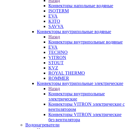
Назад
Конвекторы напольные водяные
ISOTERM
EVA
КЗТО
SAVVA
Конвекторы внутрипольные водяные
Назад
Конвекторы внутрипольные водяные
EVA
TECHNO
VITRON
STOUT
KVZ
ROYAL THERMO
ROMMER
Конвекторы внутрипольные электрические
Назад
Конвекторы внутрипольные
электрические
Конвекторы VITRON электрические с
вентилятором
Конвекторы VITRON электрические
без вентилятора
Водонагреватели