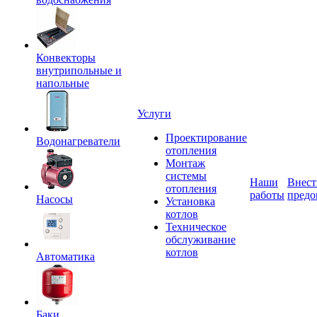
Конвекторы
внутрипольные и
напольные
Услуги
Проектирование
Водонагреватели
отопления
Монтаж
системы
Наши
Внест
отопления
работы
предо
Насосы
Установка
котлов
Техническое
обслуживание
котлов
Автоматика
Баки