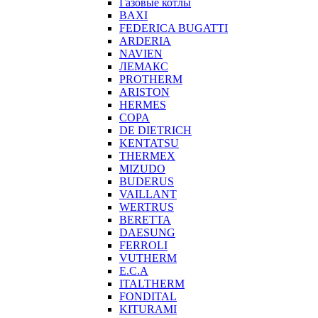
Газовые котлы
BAXI
FEDERICA BUGATTI
ARDERIA
NAVIEN
ЛЕМАКС
PROTHERM
ARISTON
HERMES
COPA
DE DIETRICH
KENTATSU
THERMEX
MIZUDO
BUDERUS
VAILLANT
WERTRUS
BERETTA
DAESUNG
FERROLI
VUTHERM
E.C.A
ITALTHERM
FONDITAL
KITURAMI