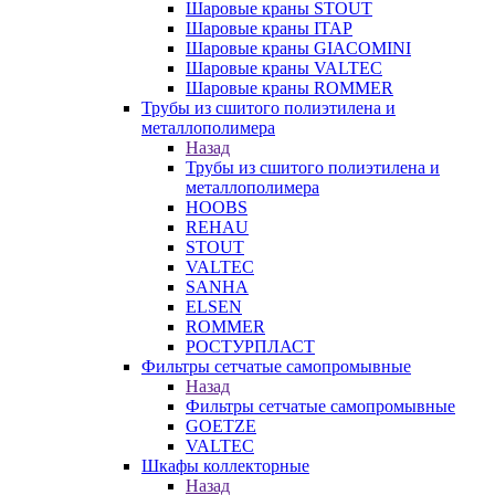
Шаровые краны STOUT
Шаровые краны ITAP
Шаровые краны GIACOMINI
Шаровые краны VALTEC
Шаровые краны ROMMER
Трубы из сшитого полиэтилена и
металлополимера
Назад
Трубы из сшитого полиэтилена и
металлополимера
HOOBS
REHAU
STOUT
VALTEC
SANHA
ELSEN
ROMMER
РОСТУРПЛАСТ
Фильтры сетчатые самопромывные
Назад
Фильтры сетчатые самопромывные
GOETZE
VALTEC
Шкафы коллекторные
Назад