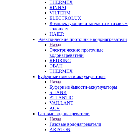
THERMEX
RINNAI
VILTERM
ELECTROLUX
Комплектующие и запчасти к газовым
колонкам
HAIER
Электрические проточные водонагреватели
Назад
Электрические проточные
водонагреватели
REDRING
ЭВАН
THERMEX
Буферные ёмкости-аккумуляторы
Назад
Буферные ёмкости-аккумуляторы
S-TANK
ATLANTIC
VAILLANT
ACV
Газовые водонагреватели
Назад
Газовые водонагреватели
ARISTON