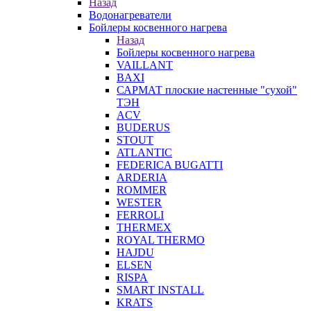
Назад
Водонагреватели
Бойлеры косвенного нагрева
Назад
Бойлеры косвенного нагрева
VAILLANT
BAXI
САРМАТ плоские настенные "сухой"
ТЭН
ACV
BUDERUS
STOUT
ATLANTIC
FEDERICA BUGATTI
ARDERIA
ROMMER
WESTER
FERROLI
THERMEX
ROYAL THERMO
HAJDU
ELSEN
RISPA
SMART INSTALL
KRATS