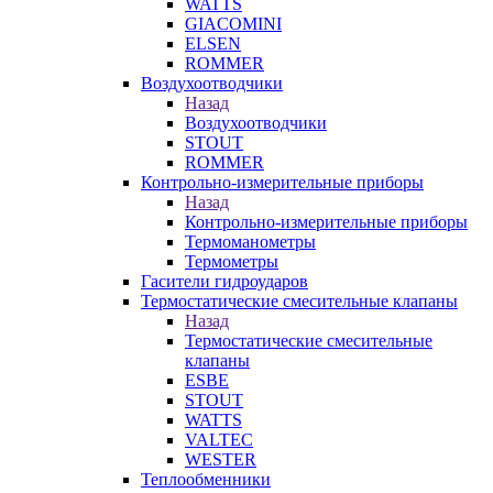
WATTS
GIACOMINI
ELSEN
ROMMER
Воздухоотводчики
Назад
Воздухоотводчики
STOUT
ROMMER
Контрольно-измерительные приборы
Назад
Контрольно-измерительные приборы
Термоманометры
Термометры
Гасители гидроударов
Термостатические смесительные клапаны
Назад
Термостатические смесительные
клапаны
ESBE
STOUT
WATTS
VALTEC
WESTER
Теплообменники