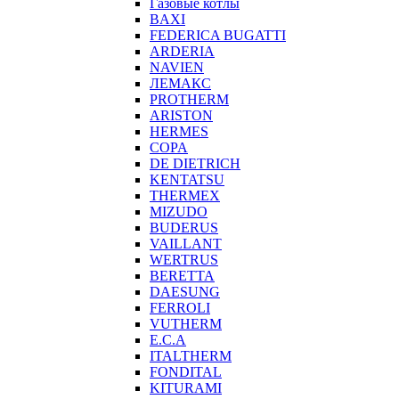
Газовые котлы
BAXI
FEDERICA BUGATTI
ARDERIA
NAVIEN
ЛЕМАКС
PROTHERM
ARISTON
HERMES
COPA
DE DIETRICH
KENTATSU
THERMEX
MIZUDO
BUDERUS
VAILLANT
WERTRUS
BERETTA
DAESUNG
FERROLI
VUTHERM
E.C.A
ITALTHERM
FONDITAL
KITURAMI