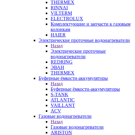
THERMEX
RINNAI
VILTERM
ELECTROLUX
Комплектующие и запчасти к газовым
колонкам
HAIER
Электрические проточные водонагреватели
Назад
Электрические проточные
водонагреватели
REDRING
ЭВАН
THERMEX
Буферные ёмкости-аккумуляторы
Назад
Буферные ёмкости-аккумуляторы
S-TANK
ATLANTIC
VAILLANT
ACV
Газовые водонагреватели
Назад
Газовые водонагреватели
ARISTON