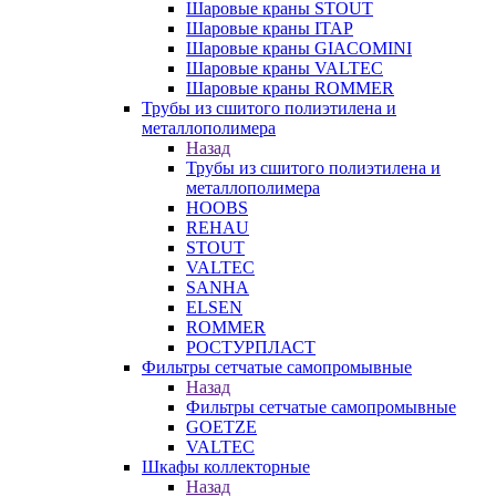
Шаровые краны STOUT
Шаровые краны ITAP
Шаровые краны GIACOMINI
Шаровые краны VALTEC
Шаровые краны ROMMER
Трубы из сшитого полиэтилена и
металлополимера
Назад
Трубы из сшитого полиэтилена и
металлополимера
HOOBS
REHAU
STOUT
VALTEC
SANHA
ELSEN
ROMMER
РОСТУРПЛАСТ
Фильтры сетчатые самопромывные
Назад
Фильтры сетчатые самопромывные
GOETZE
VALTEC
Шкафы коллекторные
Назад