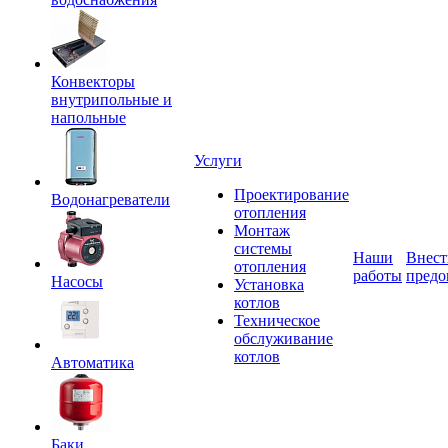
Конвекторы
внутрипольные и
напольные
Услуги
Проектирование
Водонагреватели
отопления
Монтаж
системы
Наши
Внест
отопления
работы
предо
Насосы
Установка
котлов
Техническое
обслуживание
котлов
Автоматика
Баки