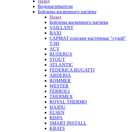
Назад
Водонагреватели
Бойлеры косвенного нагрева
Назад
Бойлеры косвенного нагрева
VAILLANT
BAXI
САРМАТ плоские настенные "сухой"
ТЭН
ACV
BUDERUS
STOUT
ATLANTIC
FEDERICA BUGATTI
ARDERIA
ROMMER
WESTER
FERROLI
THERMEX
ROYAL THERMO
HAJDU
ELSEN
RISPA
SMART INSTALL
KRATS