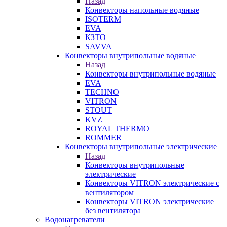
Назад
Конвекторы напольные водяные
ISOTERM
EVA
КЗТО
SAVVA
Конвекторы внутрипольные водяные
Назад
Конвекторы внутрипольные водяные
EVA
TECHNO
VITRON
STOUT
KVZ
ROYAL THERMO
ROMMER
Конвекторы внутрипольные электрические
Назад
Конвекторы внутрипольные
электрические
Конвекторы VITRON электрические с
вентилятором
Конвекторы VITRON электрические
без вентилятора
Водонагреватели